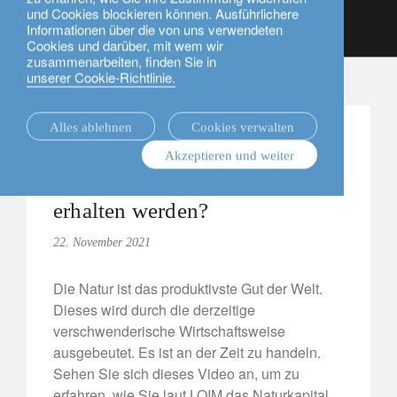
und Cookies blockieren können. Ausführlichere
Deutsch
Informationen über die von uns verwendeten
Cookies und darüber, mit wem wir
Nachrichten.
zusammenarbeiten, finden Sie in
unserer Cookie-Richtlinie.
Alles ablehnen
Cookies verwalten
investment viewpoints
Sustainability
Akzeptieren und weiter
Wie kann das Naturkapital
erhalten werden?
22. November 2021
Die Natur ist das produktivste Gut der Welt.
Dieses wird durch die derzeitige
verschwenderische Wirtschaftsweise
ausgebeutet. Es ist an der Zeit zu handeln.
Sehen Sie sich dieses Video an, um zu
erfahren, wie Sie laut LOIM das Naturkapital