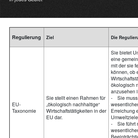
Regulierung
Ziel
Die Regulier
Sie bietet 
eine gemei
mit der sie f
können, ob 
Wirtschaftstä
ökologisch 
anzusehen i
Sie stellt einen Rahmen für
- Sie muss
EU-
„ökologisch nachhaltige“
wesentlichen
Taxonomie
Wirtschaftstätigkeiten in der
Erreichung 
EU dar.
Umweltziele 
- Sie führt 
wesentliche
Beeinträcht