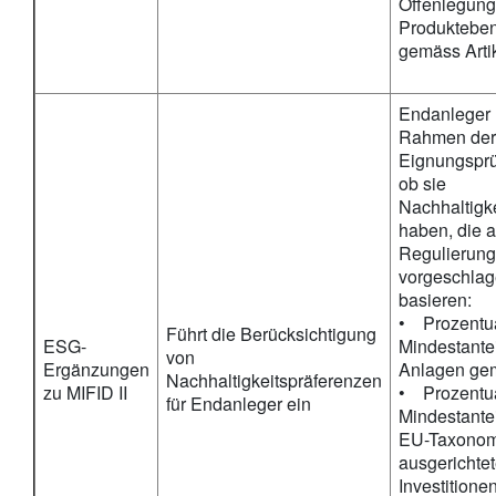
Offenlegung
Produkteben
gemäss Arti
Endanleger
Rahmen der
Eignungsprü
ob sie
Nachhaltigk
haben, die a
Regulierun
vorgeschlag
basieren:
• Prozentu
Führt die Berücksichtigung
ESG-
Mindestantei
von
Ergänzungen
Anlagen g
Nachhaltigkeitspräferenzen
zu MIFID II
• Prozentu
für Endanleger ein
Mindestantei
EU-Taxonom
ausgerichte
Investitione