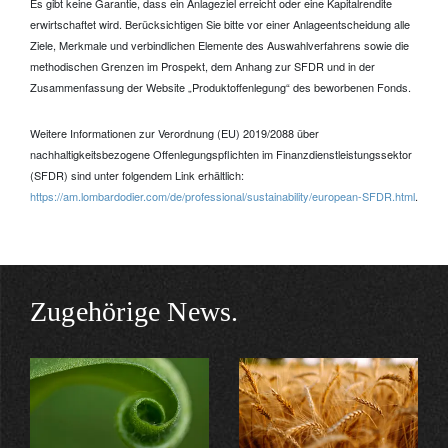
Es gibt keine Garantie, dass ein Anlageziel erreicht oder eine Kapitalrendite
erwirtschaftet wird. Berücksichtigen Sie bitte vor einer Anlageentscheidung alle
Ziele, Merkmale und verbindlichen Elemente des Auswahlverfahrens sowie die
methodischen Grenzen im Prospekt, dem Anhang zur SFDR und in der
Zusammenfassung der Website „Produktoffenlegung“ des beworbenen Fonds.
Weitere Informationen zur Verordnung (EU) 2019/2088 über
nachhaltigkeitsbezogene Offenlegungspflichten im Finanzdienstleistungssektor
(SFDR) sind unter folgendem Link erhältlich:
https://am.lombardodier.com/de/professional/sustainability/european-SFDR.html
.
Zugehörige News.