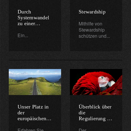
Durch
Stewardship
Systemwandel
Mithilfe von
zu einer
nachhaltigen
Stewardship
Ein...
Wirtschaft
schützen und...
Unser Platz in
Überblick über
der
die
europäischen
Regulierung in
SFDR
der EU
Erfahren Sie...
Der...