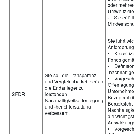
oder mehrer
Umweltziele
- Sie erfüll
Mindestsch
Sie führt wi
Anforderung
• Klassifiz
Fonds gemäs
• Definitio
„nachhaltig
Sie soll die Transparenz
• Vorgesch
und Vergleichbarkeit der an
Offenlegung
die Endanleger zu
Unternehme
SFDR
leistenden
Bezug auf d
Nachhaltigkeitsoffenlegung
Berücksicht
und -berichterstattung
Nachhaltigke
verbessern.
die wichtigs
Auswirkung
• Vorgesch