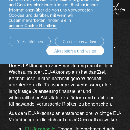
und Cookies blockieren können. Ausführlichere
Nachhaltigkeit.
Überblick über die Regulierung in der EU.
Deutsch
Informationen über die von uns verwendeten
Cookies und darüber, mit wem wir
zusammenarbeiten, finden Sie in
unserer Cookie-Richtlinie.
Überblick über die
Regulierung in der EU.
Alles ablehnen
Cookies verwalten
Akzeptieren und weiter
Der EU-Aktionsplan zur Finanzierung nachhaltigen
Wachstums (der „EU-Aktionsplan“) hat das Ziel,
Kapitalflüsse in eine nachhaltigere Wirtschaft
umzulenken, die Transparenz zu verbessern, eine
langfristige Orientierung finanzieller und
wirtschaftlicher Aktivitäten zu fördern und durch den
Klimawandel verursachte Risiken zu beherrschen.
Aus dem EU-Aktionsplan entstanden drei wichtige EU-
Verordnungen, die sich auf unser Geschäft auswirken:
EU-Taxonomie
: Tragen Unternehmen durch