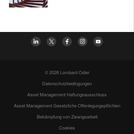
© 2026 Lombard Odier
Datenschutzbedingungen
Asset Management Haftungsausschluss
Asset Management Gesetzliche Offenlegungspflichten
Bekämpfung von Zwangsarbeit
Cookies