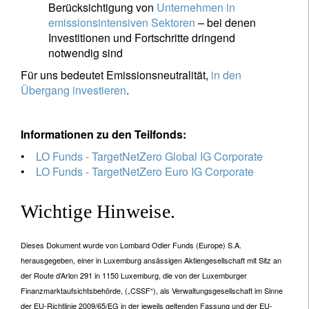
Berücksichtigung von
Unternehmen in
emissionsintensiven Sektoren
– bei denen
Investitionen und Fortschritte dringend
notwendig sind
Für uns bedeutet Emissionsneutralität,
in den
Übergang investieren
.
Informationen zu den Teilfonds:
•
LO Funds - TargetNetZero Global IG Corporate
•
LO Funds - TargetNetZero Euro IG Corporate
Wichtige Hinweise.
Dieses Dokument wurde von Lombard Odier Funds (Europe) S.A.
herausgegeben, einer in Luxemburg ansässigen Aktiengesellschaft mit Sitz an
der Route d’Arlon 291 in 1150 Luxemburg, die von der Luxemburger
Finanzmarktaufsichtsbehörde, („CSSF“), als Verwaltungsgesellschaft im Sinne
der EU-Richtlinie 2009/65/EG in der jeweils geltenden Fassung und der EU-