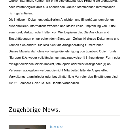
Quellen stammen, können wir ohne eine unabhängige Prüfung die Genauigkeit
oder Vollständigkeit aller aus öffentlichen Quellen stammenden Informationen
nicht garantieren.
Die in diesem Dokument geäußerten Ansichten und Einschätzungen dienen
ausschließlich Informationszwecken und stellen keine Empfehlung von LOIM
zum Kauf, Verkauf oder Halten von Wertpapieren dar. Die Ansichten und
Einschätzungen entsprechen dem Stand zum Zeitpunkt dieses Dokuments und
können sich ändern. Sie sind nicht als Anlageberatung zu verstehen.
Dieses Material darf ohne vorherige Genehmigung von Lombard Odier Funds
(Europe) S.A. weder vollständig noch auszugsweise (i) in irgendeiner Form oder
mit irgendwelchen Mitteln kopiert, fotokopiert oder vervielfältigt oder (ii) an
Personen abgegeben werden, die nicht Mitarbeiter, leitende Angestellte,
Verwaltungsratsmitglieder oder bevollmächtigte Vertreter des Empfängers sind.
©2021 Lombard Odier IM. Alle Rechte vorbehalten.
Zugehörige News.
loim tube