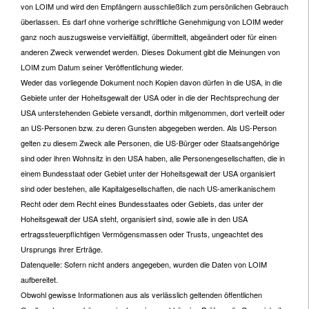
von LOIM und wird den Empfängern ausschließlich zum persönlichen Gebrauch
überlassen. Es darf ohne vorherige schriftliche Genehmigung von LOIM weder
ganz noch auszugsweise vervielfältigt, übermittelt, abgeändert oder für einen
anderen Zweck verwendet werden. Dieses Dokument gibt die Meinungen von
LOIM zum Datum seiner Veröffentlichung wieder.
Weder das vorliegende Dokument noch Kopien davon dürfen in die USA, in die
Gebiete unter der Hoheitsgewalt der USA oder in die der Rechtsprechung der
USA unterstehenden Gebiete versandt, dorthin mitgenommen, dort verteilt oder
an US-Personen bzw. zu deren Gunsten abgegeben werden. Als US-Person
gelten zu diesem Zweck alle Personen, die US-Bürger oder Staatsangehörige
sind oder ihren Wohnsitz in den USA haben, alle Personengesellschaften, die in
einem Bundesstaat oder Gebiet unter der Hoheitsgewalt der USA organisiert
sind oder bestehen, alle Kapitalgesellschaften, die nach US-amerikanischem
Recht oder dem Recht eines Bundesstaates oder Gebiets, das unter der
Hoheitsgewalt der USA steht, organisiert sind, sowie alle in den USA
ertragssteuerpflichtigen Vermögensmassen oder Trusts, ungeachtet des
Ursprungs ihrer Erträge.
Datenquelle: Sofern nicht anders angegeben, wurden die Daten von LOIM
aufbereitet.
Obwohl gewisse Informationen aus als verlässlich geltenden öffentlichen