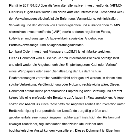
Richtlinie 2011/61/EU über die Verwalter alternativer Investmentfonds (AIFMD-
Richtlinie) zugelassen wurde und deren Aufsicht unterstellt ist. Geschäftszweck
der Verwaltungsgesellschaft ist die Errichtung, Vermarktung, Administration,
Verwaltung und der Vertrieb von luxemburgischen und ausländischen OGAW,
alternativen Investmentfonds („AIF“) sowie anderen regulierten Fonds,
kollektiven und sonstigen Anlagevehikeln sowie das Angebot von
Portfolioverwaltungs- und Anlageberatungsdiensten.
Lombard Odier Investment Managers („LOIM“) ist ein Markenzeichen.
Dieses Dokument wird ausschließlich zu Informationszwecken bereitgestellt
und stellt weder ein Angebot noch eine Empfehlung zum Kauf oder Verkauf
eines Wertpapiers oder einer Dienstleistung dar. Es darf nicht in
Rechtsordnungen verbreitet, veröffentlicht oder genutzt werden, in denen eine
solche Verbreitung, Veröffentlichung oder Nutzung rechtswidrig wäre. Dieses
Dokument enthält keine personalisierte Empfehlung oder Beratung und ersetzt
keinesfalls eine professionelle Beratung zu Anlagen in Finanzprodukten. Anleger
sollten vor Abschluss eines Geschäfts die Angemessenheit der Investition unter
Berücksichtigung ihrer persönlichen Umstände sorgfältig prüfen und
gegebenenfalls einen unabhängigen Fachberater hinsichtlich der Risiken und
etwaiger rechtlicher, regulatorischer, finanzieller, steuerlicher und
buchhalterischer Auswirkungen konsultieren. Dieses Dokument ist Eigentum