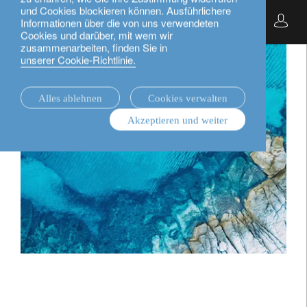
und Cookies blockieren können. Ausführlichere
Deutsch
Informationen über die von uns verwendeten
Cookies und darüber, mit wem wir
zusammenarbeiten, finden Sie in
unserer Cookie-Richtlinie.
Alles ablehnen
Cookies verwalten
Akzeptieren und weiter