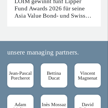
LOIM gewinnt fünf Lipper
Fund Awards 2026 für seine
Asia Value Bond- und Swiss
Franc Credit Bond-Strategien
unsere managing partners.
Jean-Pascal
Bettina
Vincent
Porcherot
Ducat
Magnenat
Adam
Inès Mossaz
David