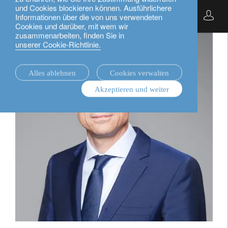
und Cookies blockieren können. Ausführlichere
Deutsch
Informationen über die von uns verwendeten
Cookies und darüber, mit wem wir
zusammenarbeiten, finden Sie in
unserer Cookie-Richtlinie.
Alles ablehnen
Cookies verwalten
Akzeptieren und weiter