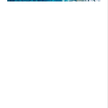
stratégies obligataires.
Notre gamme de stratégies
obligataires est gérée activement et
est conçue pour vous aider à
construire des portefeuilles qui
répondent le plus précisément
possible à vos besoins et à ceux de
vos clients.
Couvrant l’intégralité de l’univers du
crédit (des fonds monétaires aux
stratégies obligataires à haut