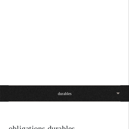
rendement sur les marchés
développés et émergents), nos
experts mettent en œuvre une
gestion solide des risques à travers
un large éventail de fonds, de
portefeuilles gérés et de mandats
diversifiés, dont certains sont conçus
avec des objectifs stricts de
durabilité.
durables
obligations durables.