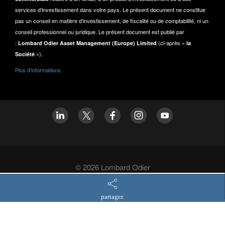
services d’investissement dans votre pays. Le présent document ne constitue
pas un conseil en matière d’investissement, de fiscalité ou de comptabilité, ni un
conseil professionnel ou juridique. Le présent document est publié par
:
(ci-après «
Lombard Odier Asset Management (Europe) Limited
la
»).
Société
Plus d'informations.
© 2026 Lombard Odier
politique relative à la confidentialité
partager.
Asset Management informations juridiques
Asset Management informations réglementaires