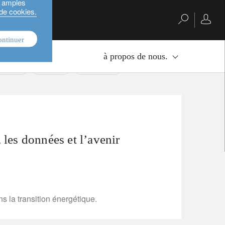
s amples
 de cookies.
ontinuer
nvestissement.
à propos de nous.
estment
equities
multi-asset
, les données et l’avenir
 la transition énergétique.