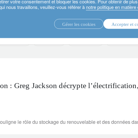
etirer votre consentement et bloquer les cookies. Pour obtenir de plu
qui nous travaillons, veuillez-vous référer à
notre politique en matière
Gérer les cookies
Accepter et c
stratégies d’investissement.
fonds d'i
private assets
fixed income
media releases
sustainable inv
ion : Greg Jackson décrypte l’électrification
ouligne le rôle du stockage du renouvelable et des données dans