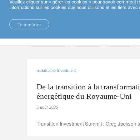
Veuillez cliquer sur « gérer les cookies » pour savoir comment r
informations sur les cookies que nous utilisons et les tiers avec 
Français
Actualités.
Tout refuser
actualités.
durabilité.
convertible bonds
alternatives
cross asset
sustainable investment
De la transition à la transformat
énergétique du Royaume-Uni
5 août 2026
Transition Investment Summit : Greg Jackson s