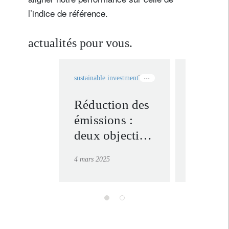
l’indice de référence.
actualités pour vous.
sustainable investment
TNZ equities
equities
TNZ 
Réduction des
Aligne
émissions :
optima
deux objectifs
portefe
dans la
sur les
4 mars 2025
19 février 20
sidérurgie et le
objecti
transport
zéro »
maritime