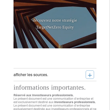
d
é
c
o
u
v
r
e
z
n
o
t
r
e
s
t
r
a
t
é
g
i
e
T
a
r
g
e
t
N
e
t
Z
e
r
o
E
q
u
i
t
y
+
afficher les sources.
informations importantes.
Réservé aux investisseurs professionnels.
Le présent document est une communication d’entreprise et
est exclusivement destiné aux
investisseurs professionnels.
Le présent document est une communication d’entreprise
exclusivement destinée aux investisseurs professionnels et ne