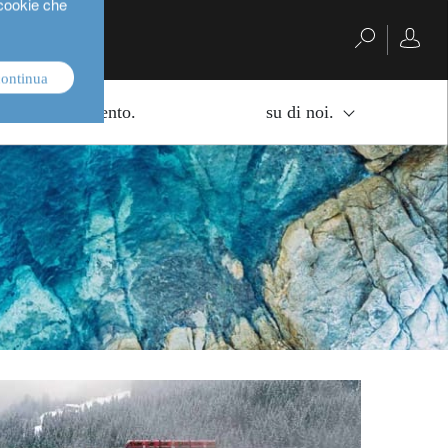
 cookie che
continua
di di investimento.
su di noi.