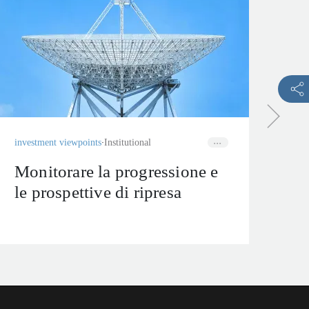
fixe
Fa
di
investment viewpoints
Institutional
Monitorare la progressione e
le prospettive di ripresa