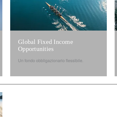
Global Fixed Income
Opportunities
Un fondo obbligazionario flessibile.