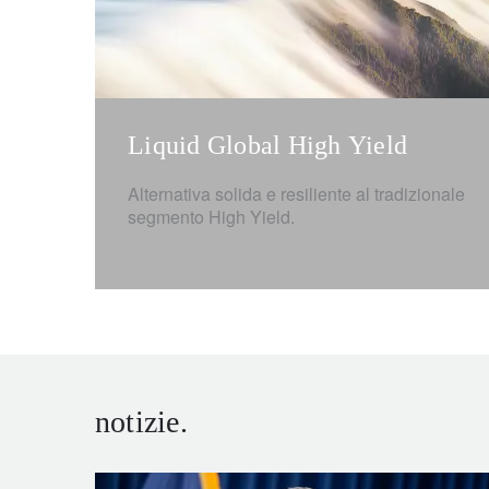
Liquid Global High Yield
Alternativa solida e resiliente al tradizionale
segmento High Yield.
notizie.