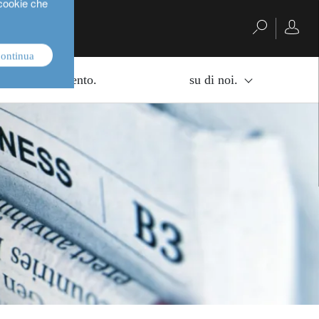
 cookie che
continua
di di investimento.
su di noi.