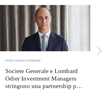
medi
Ph
en
co
Di
media releases
Corporate
Societe Generale e Lombard
Odier Investment Managers
stringono una partnership per
offrire una strategia di
copertura del tail risk