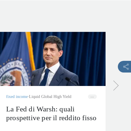
mult
Mu
re
pi
fixed income
Liquid Global High Yield
La Fed di Warsh: quali
prospettive per il reddito fisso