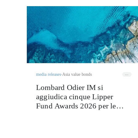
media releases
Asia value bonds
Lombard Odier IM si
aggiudica cinque Lipper
Fund Awards 2026 per le
strategie Asia Value Bond e
Swiss Franc Credit Bond