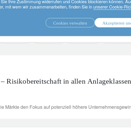
ie Sie Ihre Zustimmung widerrufen und Cookies blockieren können. Au
er, mit wem wir zusammenarbeiten, finden Sie in
unserer Cookie-Rich
Cookies verwalten
Akzeptieren un
.
Unsere Strategien.
private assets
fixed income
media releases
sustainable in
– Risikobereitschaft in allen Anlageklasse
die Märkte den Fokus auf potenziell höhere Unternehmensgewinn