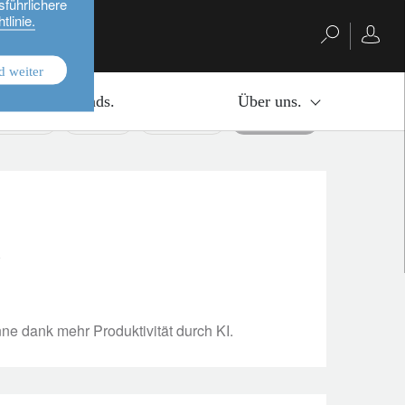
sführlichere
tlinie.
d weiter
Investmentfonds.
Über uns.
vestment
equities
multi-asset
alle löschen
n
e dank mehr Produktivität durch KI.