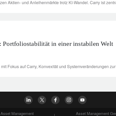
en Aktien- und Anleihenmärkte trotz KI-Wandel. Carry ist zentral
ortfoliostabilität in einer instabilen Welt
mit Fokus auf Carry, Konvexität und Systemveränderungen zur Po
Asset Management
Asset Management Ges