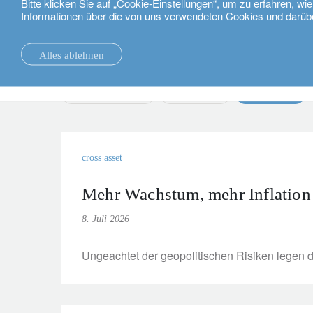
Bitte klicken Sie auf „Cookie-Einstellungen“, um zu erfahren, w
Informationen über die von uns verwendeten Cookies und darüb
Deutsch
Nachrichten.
Alles ablehnen
Nachrichten.
Nachhaltigkeit
convertible bonds
alternatives
cross asset
cross asset
Mehr Wachstum, mehr Inflation 
8. Juli 2026
Ungeachtet der geopolitischen Risiken legen 