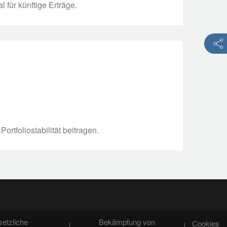
 für künftige Erträge.
rtfoliostabilität beitragen.
etzliche
Bekämpfung von
Cookies