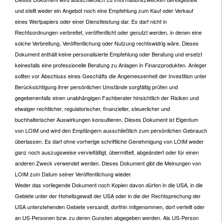
und stellt weder ein Angebot noch eine Empfehlung zum Kauf oder Verkauf
eines Wertpapiers oder einer Dienstleistung dar. Es darf nicht in
Rechtsordnungen verbreitet, veröffentlicht oder genutzt werden, in denen eine
solche Verbreitung, Veröffentlichung oder Nutzung rechtswidrig wäre. Dieses
Dokument enthält keine personalisierte Empfehlung oder Beratung und ersetzt
keinesfalls eine professionelle Beratung zu Anlagen in Finanzprodukten. Anleger
sollten vor Abschluss eines Geschäfts die Angemessenheit der Investition unter
Berücksichtigung ihrer persönlichen Umstände sorgfältig prüfen und
gegebenenfalls einen unabhängigen Fachberater hinsichtlich der Risiken und
etwaiger rechtlicher, regulatorischer, finanzieller, steuerlicher und
buchhalterischer Auswirkungen konsultieren. Dieses Dokument ist Eigentum
von LOIM und wird den Empfängern ausschließlich zum persönlichen Gebrauch
überlassen. Es darf ohne vorherige schriftliche Genehmigung von LOIM weder
ganz noch auszugsweise vervielfältigt, übermittelt, abgeändert oder für einen
anderen Zweck verwendet werden. Dieses Dokument gibt die Meinungen von
LOIM zum Datum seiner Veröffentlichung wieder.
Weder das vorliegende Dokument noch Kopien davon dürfen in die USA, in die
Gebiete unter der Hoheitsgewalt der USA oder in die der Rechtsprechung der
USA unterstehenden Gebiete versandt, dorthin mitgenommen, dort verteilt oder
an US-Personen bzw. zu deren Gunsten abgegeben werden. Als US-Person