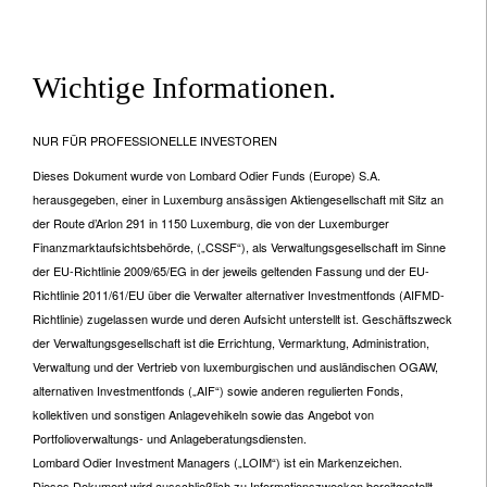
Wichtige Informationen.
NUR FÜR PROFESSIONELLE INVESTOREN
Dieses Dokument wurde von Lombard Odier Funds (Europe) S.A.
herausgegeben, einer in Luxemburg ansässigen Aktiengesellschaft mit Sitz an
der Route d’Arlon 291 in 1150 Luxemburg, die von der Luxemburger
Finanzmarktaufsichtsbehörde, („CSSF“), als Verwaltungsgesellschaft im Sinne
der EU-Richtlinie 2009/65/EG in der jeweils geltenden Fassung und der EU-
Richtlinie 2011/61/EU über die Verwalter alternativer Investmentfonds (AIFMD-
Richtlinie) zugelassen wurde und deren Aufsicht unterstellt ist. Geschäftszweck
der Verwaltungsgesellschaft ist die Errichtung, Vermarktung, Administration,
Verwaltung und der Vertrieb von luxemburgischen und ausländischen OGAW,
alternativen Investmentfonds („AIF“) sowie anderen regulierten Fonds,
kollektiven und sonstigen Anlagevehikeln sowie das Angebot von
Portfolioverwaltungs- und Anlageberatungsdiensten.
Lombard Odier Investment Managers („LOIM“) ist ein Markenzeichen.
Dieses Dokument wird ausschließlich zu Informationszwecken bereitgestellt