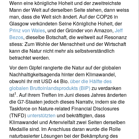
Wenn eine königliche Hoheit und der zweitreichste
Mann der Welt auf derselben Seite stehen, dann weiss
man, dass die Welt sich ändert. Auf der COP26 in
Glasgow verkündeten Seine Königliche Hoheit, der
Prinz von Wales
, und der Gründer von Amazon,
Jeff
Bezos
, dieselbe Botschaft, die weltweit auf Resonanz
stiess: Zum Wohle der Menschheit und der Wirtschaft
kann die Natur nicht mehr als selbstverständlich
betrachtet werden.
Vor dem Gipfel rangierte die Natur auf der globalen
Nachhaltigkeitsagenda hinter dem Klimawandel,
obwohl ihr mit USD 44 Bio.
über die Hälfte des
globalen Bruttoinlandsprodukts (BIP)
zu verdanken
1
ist
. Auf ihrem Treffen im Juni dieses Jahres änderten
die G7-Staaten jedoch dieses Narrativ, indem sie die
Taskforce on Nature-related Financial Disclosures
(TNFD)
unterstützten
und bekräftigten, dass
Klimawandel und Artenvielfalt zwei Seiten derselben
Medaille sind. Im Anschluss daran wurde die Rolle
naturbasierter Lösungen bei der Bekämpfung des