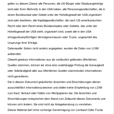
gelten zu diesem Zweck alle Personen, die US-Bürger oder Staatsangehörige
sind oder ihren Wohnsitz in den USA haben, alle Personengesellschaften, die in
einem Bundesstaat oder Gebiet unter der Hoheitsgewalt der USA organisiert
sind oder bestehen, alle Kapitalgesellschaften, die nach US-amerikanischem
Recht oder dem Recht eines Bundesstaates oder Gebiets, das unter der
Hoheitsgewalt der USA steht, organisiert sind, sowie alle in den USA
ertragssteuerpflichtigen Vermögensmassen oder Trusts, ungeachtet des
Ursprungs ihrer Erträge.
Datenquelle: Sofern nicht anders angegeben, wurden die Daten von LOIM
aufbereitet.
Obwohl gewisse Informationen aus als verlässlich geltenden öffentlichen
Quellen stammen, können wir ohne eine unabhängige Prüfung die Genauigkeit
oder Vollständigkeit aller aus öffentlichen Quellen stammenden Informationen
nicht garantieren.
Die in diesem Dokument geäußerten Ansichten und Einschätzungen dienen
ausschließlich Informationszwecken und stellen keine Empfehlung von LOIM
zum Kauf, Verkauf oder Halten von Wertpapieren dar. Die Ansichten und
Einschätzungen entsprechen dem Stand zum Zeitpunkt dieses Dokuments und
können sich ändern. Sie sind nicht als Anlageberatung zu verstehen.
Dieses Material darf ohne vorherige Genehmigung von Lombard Odier Funds