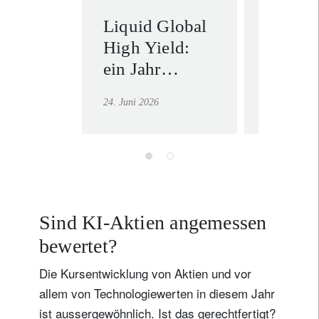
Liquid Global
Anleih
High Yield:
Asien 
ein Jahr
Schwel
Mehrwert
Wie hö
24. Juni 2026
29. Mai 202
durch
global
Liquidität und
Ausgab
Rolldown-
Anleih
Renditen
antreib
Sind KI-Aktien angemessen
bewertet?
Die Kursentwicklung von Aktien und vor
allem von Technologiewerten in diesem Jahr
ist aussergewöhnlich. Ist das gerechtfertigt?