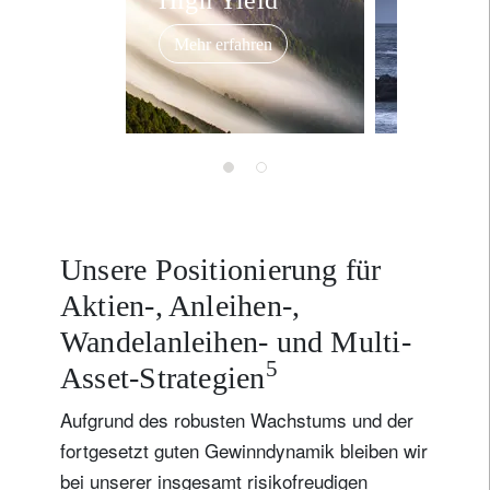
Mehr erfahren
Mehr erf
Unsere Positionierung für
Aktien-, Anleihen-,
Wandelanleihen- und Multi-
5
Asset-Strategien
Aufgrund des robusten Wachstums und der
fortgesetzt guten Gewinndynamik bleiben wir
bei unserer insgesamt risikofreudigen