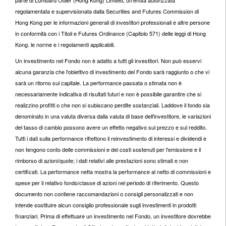
parte di Lombard Odier (Hong Kong) Limited, un'entità autorizzata
regolamentata e supervisionata dalla Securities and Futures Commission di
Hong Kong per le informazioni generali di investitori professionali e altre persone
in conformità con i Titoli e Futures Ordinance (Capitolo 571) delle leggi di Hong
Kong. le norme e i regolamenti applicabili.
Un investimento nel Fondo non è adatto a tutti gli investitori. Non può esservi
alcuna garanzia che l'obiettivo di investimento del Fondo sarà raggiunto o che vi
sarà un ritorno sul capitale. La performance passata o stimata non è
necessariamente indicativa di risultati futuri e non è possibile garantire che si
realizzino profitti o che non si subiscano perdite sostanziali. Laddove il fondo sia
denominato in una valuta diversa dalla valuta di base dell'investitore, le variazioni
del tasso di cambio possono avere un effetto negativo sul prezzo e sul reddito.
Tutti i dati sulla performance riflettono il reinvestimento di interessi e dividendi e
non tengono conto delle commissioni e dei costi sostenuti per l'emissione e il
rimborso di azioni/quote; i dati relativi alle prestazioni sono stimati e non
certificati. La performance netta mostra la performance al netto di commissioni e
spese per il relativo fondo/classe di azioni nel periodo di riferimento. Questo
documento non contiene raccomandazioni o consigli personalizzati e non
intende sostituire alcun consiglio professionale sugli investimenti in prodotti
finanziari. Prima di effettuare un investimento nel Fondo, un investitore dovrebbe