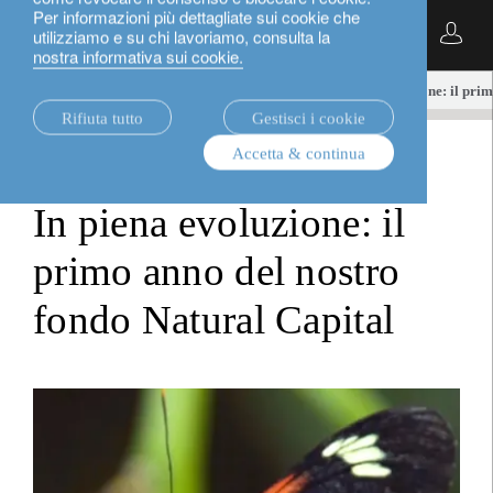
Per informazioni più dettagliate sui cookie che
Italiano
utilizziamo e su chi lavoriamo, consulta la
nostra informativa sui cookie.
notizie.
investment viewpoints
In piena evoluzione: il pri
Rifiuta tutto
Gestisci i cookie
Accetta & continua
investment viewpoints
In piena evoluzione: il
primo anno del nostro
fondo Natural Capital