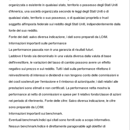
organizzata o esistente in qualsiasi stato, territorio o possesso degli Stati Uniti
d'America, una società organizzata secondo le leggi degli Stati Uniti o di
qualsiasi stato, territorio o suo possesso, o di qualsiasi proprietà o trust
soggetto all'imposta federale sul reddito degli Stati Uniti, indipendentemente dalla
fonte del suo reddito.
Fonte dei dati: aalvo diversa indicazione, i dati sono preparati da LOIM.
Informazioni importanti sulle performance
La performance passata non è una garanzia di risultati futuri.
Laddove il fondo sia denominato in una valuta diversa dalla valuta di base
dell'investitore, le variazioni del tasso di cambio possono avere un effetto
negativo sul prezzo e sul reddito. Tutti i dati sulla performance riflettono il
reinvestimento di interessi e dividendi e non tengono conto delle commissioni e
dei costi sostenuti per l'emissione e il rimborso di azioni/quote; i dati relativi alle
prestazioni sono stimati e non certificati. La performance netta mostra la
performance al netto di commissioni e spese per il relativo fondo/classe di azioni
nel periodo di riferimento. Fonte delle cifre: Salvo diversa indicazione, le cifre
sono preparate da LOIM.
Informazioni importanti sui benchmark.
Eventuali benchmark/indici qui citati sono forniti solo a scopo informativo.
Nessun benchmark/indice è direttamente paragonabile agli obiettivi di