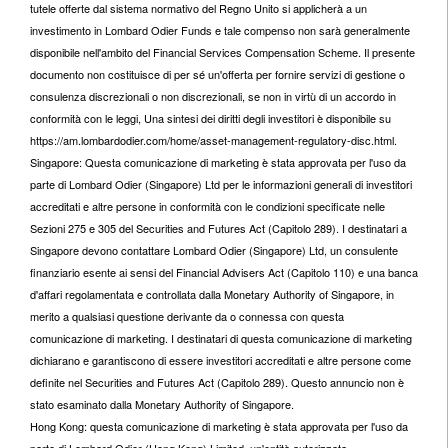
tutele offerte dal sistema normativo del Regno Unito si applicherà a un
investimento in Lombard Odier Funds e tale compenso non sarà generalmente
disponibile nell'ambito del Financial Services Compensation Scheme. Il presente
documento non costituisce di per sé un'offerta per fornire servizi di gestione o
consulenza discrezionali o non discrezionali, se non in virtù di un accordo in
conformità con le leggi, Una sintesi dei diritti degli investitori è disponibile su
https://am.lombardodier.com/home/asset-management-regulatory-disc.html.
Singapore: Questa comunicazione di marketing è stata approvata per l'uso da
parte di Lombard Odier (Singapore) Ltd per le informazioni generali di investitori
accreditati e altre persone in conformità con le condizioni specificate nelle
Sezioni 275 e 305 del Securities and Futures Act (Capitolo 289). I destinatari a
Singapore devono contattare Lombard Odier (Singapore) Ltd, un consulente
finanziario esente ai sensi del Financial Advisers Act (Capitolo 110) e una banca
d'affari regolamentata e controllata dalla Monetary Authority of Singapore, in
merito a qualsiasi questione derivante da o connessa con questa
comunicazione di marketing. I destinatari di questa comunicazione di marketing
dichiarano e garantiscono di essere investitori accreditati e altre persone come
definite nel Securities and Futures Act (Capitolo 289). Questo annuncio non è
stato esaminato dalla Monetary Authority of Singapore.
Hong Kong: questa comunicazione di marketing è stata approvata per l'uso da