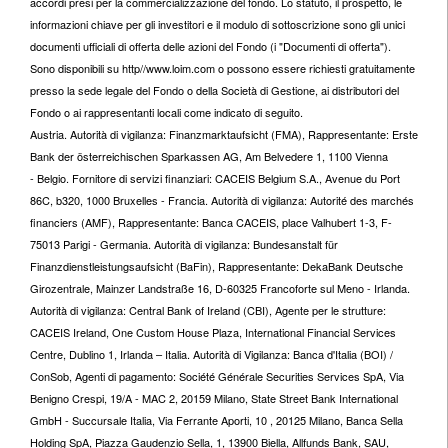
accordi presi per la commercializzazione del fondo. Lo statuto, il prospetto, le
informazioni chiave per gli investitori e il modulo di sottoscrizione sono gli unici
documenti ufficiali di offerta delle azioni del Fondo (i "Documenti di offerta").
Sono disponibili su http//www.loim.com o possono essere richiesti gratuitamente
presso la sede legale del Fondo o della Società di Gestione, ai distributori del
Fondo o ai rappresentanti locali come indicato di seguito.
Austria. Autorità di vigilanza: Finanzmarktaufsicht (FMA), Rappresentante: Erste
Bank der österreichischen Sparkassen AG, Am Belvedere 1, 1100 Vienna
- Belgio. Fornitore di servizi finanziari: CACEIS Belgium S.A., Avenue du Port
86C, b320, 1000 Bruxelles - Francia. Autorità di vigilanza: Autorité des marchés
financiers (AMF), Rappresentante: Banca CACEIS, place Valhubert 1-3, F-
75013 Parigi - Germania. Autorità di vigilanza: Bundesanstalt für
Finanzdienstleistungsaufsicht (BaFin), Rappresentante: DekaBank Deutsche
Girozentrale, Mainzer Landstraße 16, D-60325 Francoforte sul Meno - Irlanda.
Autorità di vigilanza: Central Bank of Ireland (CBI), Agente per le strutture:
CACEIS Ireland, One Custom House Plaza, International Financial Services
Centre, Dublino 1, Irlanda – Italia. Autorità di Vigilanza: Banca d'Italia (BOI) /
ConSob, Agenti di pagamento: Société Générale Securities Services SpA, Via
Benigno Crespi, 19/A - MAC 2, 20159 Milano, State Street Bank International
GmbH - Succursale Italia, Via Ferrante Aporti, 10 , 20125 Milano, Banca Sella
Holding SpA, Piazza Gaudenzio Sella, 1, 13900 Biella, Allfunds Bank, SAU,