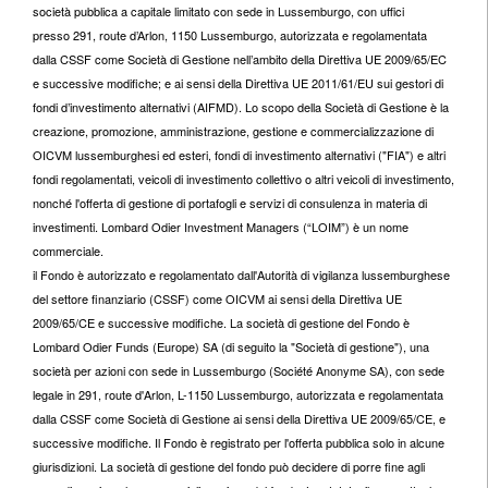
società pubblica a capitale limitato con sede in Lussemburgo, con uffici
presso 291, route d’Arlon, 1150 Lussemburgo, autorizzata e regolamentata
dalla CSSF come Società di Gestione nell’ambito della Direttiva UE 2009/65/EC
e successive modifiche; e ai sensi della Direttiva UE 2011/61/EU sui gestori di
fondi d’investimento alternativi (AIFMD). Lo scopo della Società di Gestione è la
creazione, promozione, amministrazione, gestione e commercializzazione di
OICVM lussemburghesi ed esteri, fondi di investimento alternativi ("FIA") e altri
fondi regolamentati, veicoli di investimento collettivo o altri veicoli di investimento,
nonché l'offerta di gestione di portafogli e servizi di consulenza in materia di
investimenti. Lombard Odier Investment Managers (“LOIM”) è un nome
commerciale.
il Fondo è autorizzato e regolamentato dall'Autorità di vigilanza lussemburghese
del settore finanziario (CSSF) come OICVM ai sensi della Direttiva UE
2009/65/CE e successive modifiche. La società di gestione del Fondo è
Lombard Odier Funds (Europe) SA (di seguito la "Società di gestione"), una
società per azioni con sede in Lussemburgo (Société Anonyme SA), con sede
legale in 291, route d'Arlon, L-1150 Lussemburgo, autorizzata e regolamentata
dalla CSSF come Società di Gestione ai sensi della Direttiva UE 2009/65/CE, e
successive modifiche. Il Fondo è registrato per l'offerta pubblica solo in alcune
giurisdizioni. La società di gestione del fondo può decidere di porre fine agli