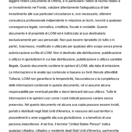
leggere l'intero Documento di Offerta, e in particolare i fattori di rischio relativi a
un investimento nel Fondo, valutare attentamente l'adeguatezza di tale
investimento alle sue particolari circostanze e, ove necessario, ottenere
consulenza professionale indipendente in relazione ai rischi, nonché a qualsiasi
conseguenza legale, normativa, creditizia, fiscale e contabile. Questo
documento è di proprietà di LOIM ed è indirizzato al suo destinatario
esclusivamente per uso personale. Non può essere riprodotto (in tutto o in
parte), trasmesso, modificato o utilizzato per qualsiasi altro scopo senza previa
autorizzazione scritta di LOIM. Non è destinato alla distribuzione, pubblicazione
o utilizzo in giurisdizioni in cui tale distribuzione, pubblicazione o utilizzo sarebbe
illegale. Questo documento contiene le opinioni di LOIM, alla data di emissione.
Le informazioni e le analisi qui contenute si basano su fonti ritenute attendibili.
Tuttavia, LOIM non garantisce la tempestività, l'accuratezza o la completezza
delle informazioni contenute in questo documento, né si assume alcuna
responsabilità per eventuali perdite o danni derivanti dal suo utilizzo. Tutte le
informazioni e le opinioni così come i costi indicati possono variare senza
preavviso. Né questo documento né alcuna sua copia possono essere inviati,
portati o distribuiti negli Stati Uniti d'America, in nessuno dei suoi territori o
possedimenti o aree soggette alla sua giurisdizione, o a beneficio di una
persona statunitense. A tal fine, il termine "United States Person" indica
qualsiasi cittadino, cittadino o residente degli Stati Uniti d'America, partnership