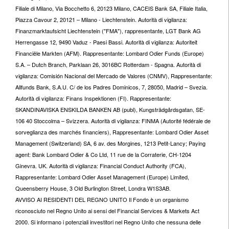
Filiale di Milano, Via Bocchetto 6, 20123 Milano, CACEIS Bank SA, Filiale Italia,
Piazza Cavour 2, 20121 – Milano - Liechtenstein. Autorità di vigilanza:
Finanzmarktaufsicht Liechtenstein ("FMA"), rappresentante, LGT Bank AG
Herrengasse 12, 9490 Vaduz - Paesi Bassi. Autorità di vigilanza: Autoriteit
Financiële Markten (AFM). Rappresentante: Lombard Odier Funds (Europe)
S.A. – Dutch Branch, Parklaan 26, 3016BC Rotterdam - Spagna. Autorità di
vigilanza: Comisión Nacional del Mercado de Valores (CNMV), Rappresentante:
Allfunds Bank, S.A.U. C/ de los Padres Dominicos, 7, 28050, Madrid – Svezia.
Autorità di vigilanza: Finans Inspektionen (FI). Rappresentante:
SKANDINAVISKA ENSKILDA BANKEN AB (publ), Kungsträdgårdsgatan, SE-
106 40 Stoccolma – Svizzera. Autorità di vigilanza: FINMA (Autorité fédérale de
sorveglianza des marchés financiers), Rappresentante: Lombard Odier Asset
Management (Switzerland) SA, 6 av. des Morgines, 1213 Petit-Lancy; Paying
agent: Bank Lombard Odier & Co Ltd, 11 rue de la Corraterie, CH-1204
Ginevra. UK. Autorità di vigilanza: Financial Conduct Authority (FCA),
Rappresentante: Lombard Odier Asset Management (Europe) Limited,
Queensberry House, 3 Old Burlington Street, Londra W1S3AB.
AVVISO AI RESIDENTI DEL REGNO UNITO Il Fondo è un organismo
riconosciuto nel Regno Unito ai sensi del Financial Services & Markets Act
2000. Si informano i potenziali investitori nel Regno Unito che nessuna delle