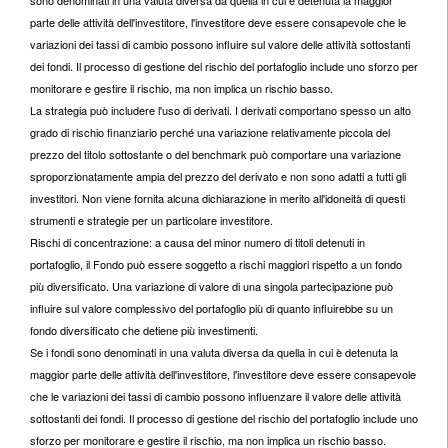
sono denominati in una valuta diversa da quella in cui è detenuta la maggior
parte delle attività dell'investitore, l'investitore deve essere consapevole che le
variazioni dei tassi di cambio possono influire sul valore delle attività sottostanti
dei fondi. Il processo di gestione del rischio del portafoglio include uno sforzo per
monitorare e gestire il rischio, ma non implica un rischio basso.
La strategia può includere l'uso di derivati. I derivati ​​comportano spesso un alto
grado di rischio finanziario perché una variazione relativamente piccola del
prezzo del titolo sottostante o del benchmark può comportare una variazione
sproporzionatamente ampia del prezzo del derivato e non sono adatti a tutti gli
investitori. Non viene fornita alcuna dichiarazione in merito all'idoneità di questi
strumenti e strategie per un particolare investitore.
Rischi di concentrazione: a causa del minor numero di titoli detenuti in
portafoglio, il Fondo può essere soggetto a rischi maggiori rispetto a un fondo
più diversificato. Una variazione di valore di una singola partecipazione può
influire sul valore complessivo del portafoglio più di quanto influirebbe su un
fondo diversificato che detiene più investimenti.
Se i fondi sono denominati in una valuta diversa da quella in cui è detenuta la
maggior parte delle attività dell'investitore, l'investitore deve essere consapevole
che le variazioni dei tassi di cambio possono influenzare il valore delle attività
sottostanti dei fondi. Il processo di gestione del rischio del portafoglio include uno
sforzo per monitorare e gestire il rischio, ma non implica un rischio basso.