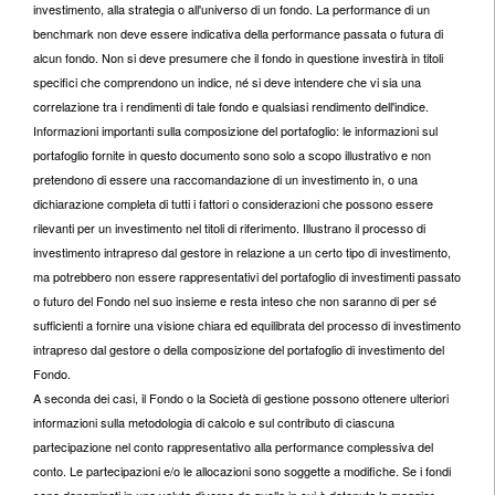
investimento, alla strategia o all'universo di un fondo. La performance di un
benchmark non deve essere indicativa della performance passata o futura di
alcun fondo. Non si deve presumere che il fondo in questione investirà in titoli
specifici che comprendono un indice, né si deve intendere che vi sia una
correlazione tra i rendimenti di tale fondo e qualsiasi rendimento dell'indice.
Informazioni importanti sulla composizione del portafoglio: le informazioni sul
portafoglio fornite in questo documento sono solo a scopo illustrativo e non
pretendono di essere una raccomandazione di un investimento in, o una
dichiarazione completa di tutti i fattori o considerazioni che possono essere
rilevanti per un investimento nel titoli di riferimento. Illustrano il processo di
investimento intrapreso dal gestore in relazione a un certo tipo di investimento,
ma potrebbero non essere rappresentativi del portafoglio di investimenti passato
o futuro del Fondo nel suo insieme e resta inteso che non saranno di per sé
sufficienti a fornire una visione chiara ed equilibrata del processo di investimento
intrapreso dal gestore o della composizione del portafoglio di investimento del
Fondo.
A seconda dei casi, il Fondo o la Società di gestione possono ottenere ulteriori
informazioni sulla metodologia di calcolo e sul contributo di ciascuna
partecipazione nel conto rappresentativo alla performance complessiva del
conto. Le partecipazioni e/o le allocazioni sono soggette a modifiche. Se i fondi