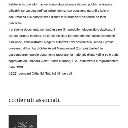
Sebbene alcune informazioni siano state ottenute da fonti pubbliche ritenute
affidabili, senza una verifica indipendente, non possiamo garantire la loro
accuratezza o la completezza di tutte le informazioni disponibili da fonti
pubbliche.
Il presente documento non può essere (i) riprodotto, fotocopiato o duplicato, in
alcuna forma o maniera, né (ii) distribuito a persone che non siano dipendenti,
funzionari, amministratori o agenti autorizzati del destinatario, senza il previo
consenso di Lombard Odier Asset Management (Europe) Limited. In
Lussemburgo, questo documento rappresenta materiale di marketing ed è stato
approvato da Lombard Odier Funds (Europe) S.A., autorizzata e regolamentata
dalla CSSF.
©2021 Lombard Odier IM. Tutti i diritti riservati.
contenuti associati.