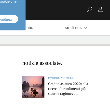
 cookie che
continua
di di investimento.
su di noi.
notizie associate.
investment viewpoints
Credito asiatico 2020: alla
ricerca di rendimenti più
sicuri e ragionevoli