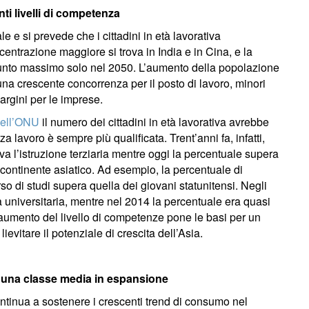
i livelli di competenza
e e si prevede che i cittadini in età lavorativa
centrazione maggiore si trova in India e in Cina, e la
 punto massimo solo nel 2050. L’aumento della popolazione
una crescente concorrenza per il posto di lavoro, minori
rgini per le imprese.
ell’ONU
il numero dei cittadini in età lavorativa avrebbe
 lavoro è sempre più qualificata. Trent’anni fa, infatti,
a l’istruzione terziaria mentre oggi la percentuale supera
 continente asiatico. Ad esempio, la percentuale di
so di studi supera quella dei giovani statunitensi. Negli
tà universitaria, mentre nel 2014 la percentuale era quasi
aumento del livello di competenze pone le basi per un
lievitare il potenziale di crescita dell’Asia.
 a una classe media in espansione
ntinua a sostenere i crescenti trend di consumo nel