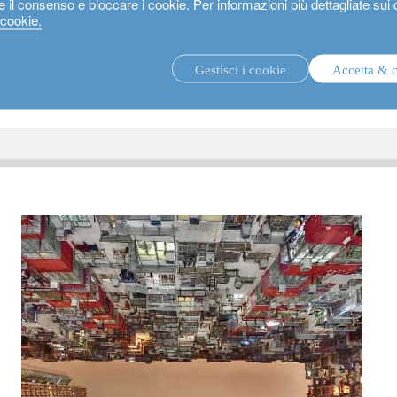
e il consenso e bloccare i cookie. Per informazioni più dettagliate sui
 cookie.
Gestisci i cookie
Accetta & 
strategie di investimento.
fon