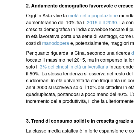
2. Andamento demografico favorevole e crescent
Oggi in Asia vive la
metà della popolazione
mondial
aumenteranno del 10% fra il
2015 e il 2030
. La con
crescita demografica in India dovrebbe toccare il
in età lavorativa porta una serie di vantaggi, come 
costi di
manodopera
e, potenzialmente, maggiori ma
Per quanto riguarda la Cina, secondo una ricerca
d
toccato il massimo nel 2015, ma in compenso la forza
solo il
3% dei cinesi in età universitaria
intraprendev
il 50%. La stessa tendenza si osserva nel resto del
sudcoreani in età universitaria che frequenta un cor
anni 2000 si iscriveva solo il 10% dei cittadini in e
quadruplicata, portandosi a poco meno del 40%. L’
incremento della produttività, il che fa ulteriormente 
3. Trend di consumo solidi e in crescita grazie
La classe media asiatica è in forte espansione e co