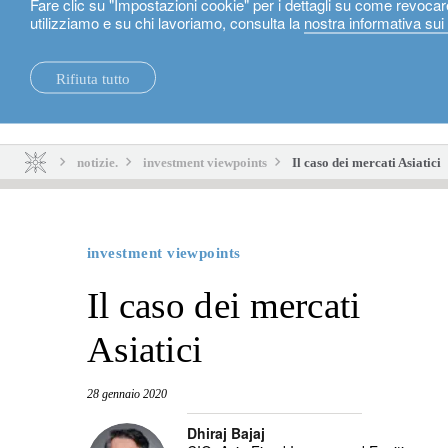
Fare clic su "Impostazioni cookie" per i dettagli su come revocar
utilizziamo e su chi lavoriamo, consulta la
nostra informativa sui
Italiano
Rifiuta tutto
notizie.
sostenibilità.
notizie.
investment viewpoints
Il caso dei mercati Asiatici
investment viewpoints
Il caso dei mercati
Asiatici
28 gennaio 2020
Dhiraj Bajaj