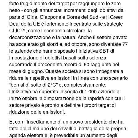
forte irrigidimento dei target per raggiungere lo zero
netto - con gli annunciati incrementi degli obiettivi da
parte di Cina, Giappone e Corea del Sud - e il Green
Deal della UE è fortemente incentrato sulle strategie
CLIC™, come l’economia circolare, la
decarbonizzazione e la natura. Anche il settore privato
ha accelerato gli sforzi e, ad ottobre, sono diventate 77
le aziende che hanno sposato l’iniziativa SBT di
impostazione di obiettivi basati sulla scienza,
superando il precedente record di 60 raggiunto nel
mese di giugno. Queste società si sono impegnate a
ridurre le rispettive emissioni in linea con uno scenario
“ben al di sotto di 2°C” e, complessivamente,
l’iniziativa ha superato la soglia di 1.000 aziende a
inizio ottobre, a dimostrazione della rapidità con cui il
settore privato è pronto a definire i propri target di
riduzione delle emissioni.
E, con l’insediamento di un nuovo presidente che ha
fatto del clima uno dei cavalli di battaglia della propria
agenda elettorale, è prevedibile un aumento degli