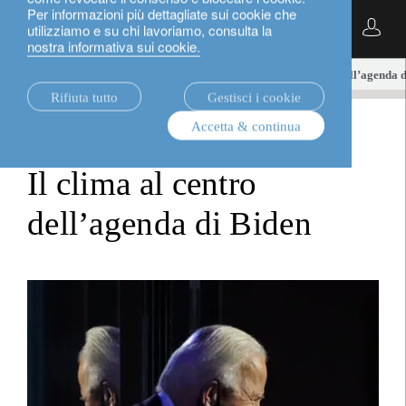
Per informazioni più dettagliate sui cookie che
Italiano
utilizziamo e su chi lavoriamo, consulta la
nostra informativa sui cookie.
notizie.
world in transition
Il clima al centro dell’agenda 
Rifiuta tutto
Gestisci i cookie
Accetta & continua
world in transition
Il clima al centro
dell’agenda di Biden