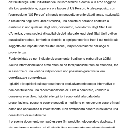
distribuiti negli Stati Uniti d’America, nei loro territori e domini o in aree soggette
alla loro giurisdizione, oppure a o a favore di US Person. A tale proposito, con
l’espressione “US Person” s’intende un soggetto avente cittadinanza, nazionalità
o residenza negli Stati Uniti d’America, una società di persone costituita o
esistente in uno qualsiasi degli stati, dei territori, o dei domini degli Stati Uniti
d’America, o una società di capitali disciplinata dalle leggi degli Stati Uniti o di un
qualsiasi loro stato, territorio o dominio, o ogni patrimonio o trust il cui reddito sia
soggetto alle imposte federali statunitensi, indipendentemente dal luogo di
provenienza.
Fonte dei dati: se non indicato diversamente, i dati sono elaborati da LOIM.
Alcune informazioni sono state ottenute da fonti pubbliche ritenute attendibili, ma
in assenza di una verifica indipendente non possiamo garantire la loro
correttezza e completezza.
I giudizi e le opinioni qui espresse hanno esclusivamente scopo informativo e
non costituiscono una raccomandazione di LOIM a comprare, vendere o
conservare un titolo. I giudizi e le opinioni sono validi alla data della
presentazione, possono essere soggetti a modifiche e non devono essere intesi
come una consulenza di investimento. Non dovrebbero essere intesi come una
consulenza di investimento.
Il presente documento non può essere (i) riprodotto, fotocopiato o duplicato, in
alcuna forma o maniera, né (ii) distribuito a persone che non siano dipendenti,