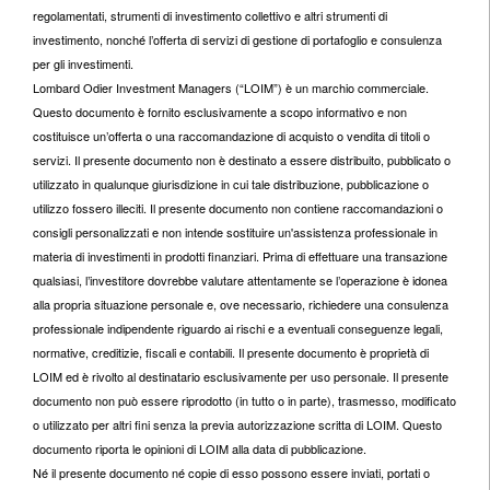
regolamentati, strumenti di investimento collettivo e altri strumenti di
investimento, nonché l’offerta di servizi di gestione di portafoglio e consulenza
per gli investimenti.
Lombard Odier Investment Managers (“LOIM”) è un marchio commerciale.
Questo documento è fornito esclusivamente a scopo informativo e non
costituisce un’offerta o una raccomandazione di acquisto o vendita di titoli o
servizi. Il presente documento non è destinato a essere distribuito, pubblicato o
utilizzato in qualunque giurisdizione in cui tale distribuzione, pubblicazione o
utilizzo fossero illeciti. Il presente documento non contiene raccomandazioni o
consigli personalizzati e non intende sostituire un'assistenza professionale in
materia di investimenti in prodotti finanziari. Prima di effettuare una transazione
qualsiasi, l’investitore dovrebbe valutare attentamente se l’operazione è idonea
alla propria situazione personale e, ove necessario, richiedere una consulenza
professionale indipendente riguardo ai rischi e a eventuali conseguenze legali,
normative, creditizie, fiscali e contabili. Il presente documento è proprietà di
LOIM ed è rivolto al destinatario esclusivamente per uso personale. Il presente
documento non può essere riprodotto (in tutto o in parte), trasmesso, modificato
o utilizzato per altri fini senza la previa autorizzazione scritta di LOIM. Questo
documento riporta le opinioni di LOIM alla data di pubblicazione.
Né il presente documento né copie di esso possono essere inviati, portati o