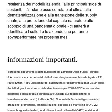
resilienza dei modelli aziendali alle principali sfide di
sostenibilità - siano esse correlate al clima, alla
dematerializzazione e alla transizione delle supply
chain, alla protezione del capitale naturale o allo
scoppio di una pandemia globale - ci aiuterà a
identificare i settori e le aziende che potranno
sovraperformare nei prossimi mesi.
informazioni importanti.
Il presente documento è stato pubblicato da Lombard Odier Funds (Europe)
S.A., una società per azioni di diritto lussemburghese avente sede legale a 291,
route d’Arlon, 1150 Lussemburgo, autorizzata e regolamentata dalla CSSF quale
Società di gestione ai sensi della direttiva europea 2009/65/CE e successive
modifiche e della direttiva europea 2011/61/UE sui gestori di fondi di
investimento alternativi (direttiva AIFM). Scopo della Società di gestione è la
creazione, promozione, amministrazione, gestione e il marketing di OICVM
lussemburghesi ed esteri, fondi d’investimento alternativi ("AIF") e altri fondi