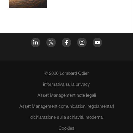
© 2026 Lombard Odier
informativa sulla privacy
Asset Management note legali
Asset Management comunicazioni regolamentari
dichiarazione sulla schiavitù moderna
Cookies