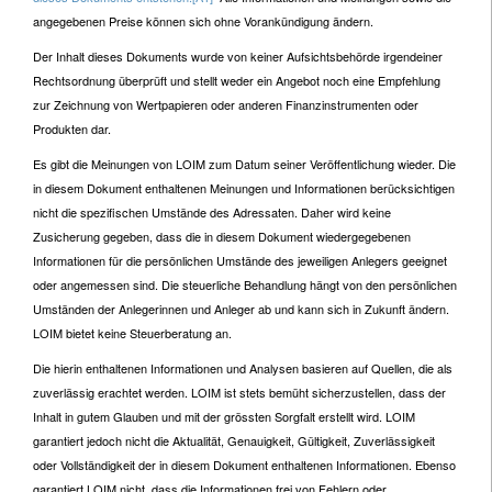
angegebenen Preise können sich ohne Vorankündigung ändern.
Der Inhalt dieses Dokuments wurde von keiner Aufsichtsbehörde irgendeiner
Rechtsordnung überprüft und stellt weder ein Angebot noch eine Empfehlung
zur Zeichnung von Wertpapieren oder anderen Finanzinstrumenten oder
Produkten dar.
Es gibt die Meinungen von LOIM zum Datum seiner Veröffentlichung wieder. Die
in diesem Dokument enthaltenen Meinungen und Informationen berücksichtigen
nicht die spezifischen Umstände des Adressaten. Daher wird keine
Zusicherung gegeben, dass die in diesem Dokument wiedergegebenen
Informationen für die persönlichen Umstände des jeweiligen Anlegers geeignet
oder angemessen sind. Die steuerliche Behandlung hängt von den persönlichen
Umständen der Anlegerinnen und Anleger ab und kann sich in Zukunft ändern.
LOIM bietet keine Steuerberatung an.
Die hierin enthaltenen Informationen und Analysen basieren auf Quellen, die als
zuverlässig erachtet werden. LOIM ist stets bemüht sicherzustellen, dass der
Inhalt in gutem Glauben und mit der grössten Sorgfalt erstellt wird. LOIM
garantiert jedoch nicht die Aktualität, Genauigkeit, Gültigkeit, Zuverlässigkeit
oder Vollständigkeit der in diesem Dokument enthaltenen Informationen. Ebenso
garantiert LOIM nicht, dass die Informationen frei von Fehlern oder