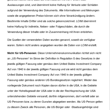
Auslassungen sind, und übernimmt keine Haftung für Verluste oder Schäden
aufgrund der Verwendung des Dokuments. Alle Informationen und Meinungen
sowie die angegebenen Preise können sich ohne Vorankündigung ändern.
Bestimmte Inhalte Dritter sind als solche gekennzeichnet. LOIM übernimmt
keine Haftung für indirekte, Neben- oder Folgeschäden, die durch die
Verwendung dieser Inhalte oder im Zusammenhang mit ihnen entstehen.
Die Quellen der verwendeten Daten wurden genannt, soweit sie verfügbar
waren. Sofern nicht anders angegeben wurden die Daten von LOIM erstellt.
: Diese Unternehmenskommunikation richtet sich nicht
Nicht für US-Personen
an „US-Personen“ im Sinne der Definition in Regulation S des Gesetzes in der
jeweils gültigen Fassung oder gemäss dem United States Investment Company
Act von 1940 in der jeweils gültigen Fassung und sie wird nicht gemäss dem
United States Investment Company Act von 1940 in der jeweils gültigen
Fassung oder gemäss anderen US-Bundesgesetzen registriert. Weder das
vorliegende Dokument noch Kopien davon dürfen in die USA, in die Gebiete
unter der Hoheitsgewalt der USA oder in die der Rechtsprechung der USA
unterstehenden Gebiete versandt, dorthin mitgenommen, dort verteilt oder an
US-Personen bzw. zu deren Gunsten abgegeben werden. Als US-Person gelten
zu diesem Zweck alle Personen, die US-Bürger oder -Staatsangehörige sind