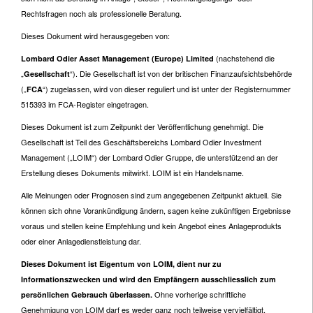
Rechtsfragen noch als professionelle Beratung.
Dieses Dokument wird herausgegeben von:
(nachstehend die
Lombard Odier Asset Management (Europe) Limited
„
“). Die Gesellschaft ist von der britischen Finanzaufsichtsbehörde
Gesellschaft
(„
“) zugelassen, wird von dieser reguliert und ist unter der Registernummer
FCA
515393 im FCA-Register eingetragen.
Dieses Dokument ist zum Zeitpunkt der Veröffentlichung genehmigt. Die
Gesellschaft ist Teil des Geschäftsbereichs Lombard Odier Investment
Management („LOIM“) der Lombard Odier Gruppe, die unterstützend an der
Erstellung dieses Dokuments mitwirkt. LOIM ist ein Handelsname.
Alle Meinungen oder Prognosen sind zum angegebenen Zeitpunkt aktuell. Sie
können sich ohne Vorankündigung ändern, sagen keine zukünftigen Ergebnisse
voraus und stellen keine Empfehlung und kein Angebot eines Anlageprodukts
oder einer Anlagedienstleistung dar.
Dieses Dokument ist Eigentum von LOIM, dient nur zu
Informationszwecken und wird den Empfängern ausschliesslich zum
Ohne vorherige schriftliche
persönlichen Gebrauch überlassen.
Genehmigung von LOIM darf es weder ganz noch teilweise vervielfältigt,