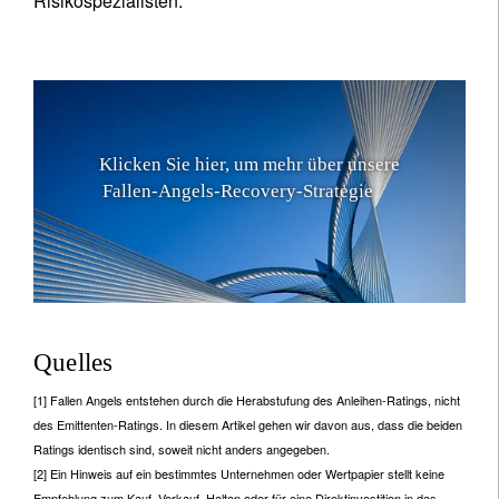
Risikospezialisten.
K
l
i
c
k
e
n
S
i
e
h
i
e
r
,
u
m
m
e
h
r
ü
b
e
r
u
n
s
e
r
e
F
a
l
l
e
n
-
A
n
g
e
l
s
-
R
e
c
o
v
e
r
y
-
S
t
r
a
t
e
g
i
e
z
u
e
r
f
a
h
r
e
n
.
Quelles
[1] Fallen Angels entstehen durch die Herabstufung des Anleihen-Ratings, nicht
des Emittenten-Ratings. In diesem Artikel gehen wir davon aus, dass die beiden
Ratings identisch sind, soweit nicht anders angegeben.
[2] Ein Hinweis auf ein bestimmtes Unternehmen oder Wertpapier stellt keine
Empfehlung zum Kauf, Verkauf, Halten oder für eine Direktinvestition in das