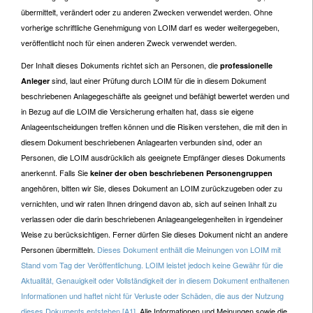
übermittelt, verändert oder zu anderen Zwecken verwendet werden. Ohne
vorherige schriftliche Genehmigung von LOIM darf es weder weitergegeben,
veröffentlicht noch für einen anderen Zweck verwendet werden.
Der Inhalt dieses Dokuments richtet sich an Personen, die
professionelle
sind, laut einer Prüfung durch LOIM für die in diesem Dokument
Anleger
beschriebenen Anlagegeschäfte als geeignet und befähigt bewertet werden und
in Bezug auf die LOIM die Versicherung erhalten hat, dass sie eigene
Anlageentscheidungen treffen können und die Risiken verstehen, die mit den in
diesem Dokument beschriebenen Anlagearten verbunden sind, oder an
Personen, die LOIM ausdrücklich als geeignete Empfänger dieses Dokuments
anerkennt. Falls Sie
keiner der oben beschriebenen Personengruppen
angehören, bitten wir Sie, dieses Dokument an LOIM zurückzugeben oder zu
vernichten, und wir raten Ihnen dringend davon ab, sich auf seinen Inhalt zu
verlassen oder die darin beschriebenen Anlageangelegenheiten in irgendeiner
Weise zu berücksichtigen. Ferner dürfen Sie dieses Dokument nicht an andere
Personen übermitteln.
Dieses Dokument enthält die Meinungen von LOIM mit
Stand vom Tag der Veröffentlichung. LOIM leistet jedoch keine Gewähr für die
Aktualität, Genauigkeit oder Vollständigkeit der in diesem Dokument enthaltenen
Informationen und haftet nicht für Verluste oder Schäden, die aus der Nutzung
dieses Dokuments entstehen.
[A1]
Alle Informationen und Meinungen sowie die