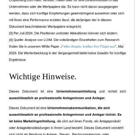
Unternehmen oder die Wertpapiere dar. Es kann nicht davon ausgegangen
werden, dass sich künftige Empfehlungen gewinnbringend auswirken oder sich
mit ihnen eine Performance erzielen lässt, die derjenigen der in diesem
Dokument beschriebenen Wertpapiere entspricht.
[3] Per Juli 2024. Die Positionen und/oder Allokationen können sich ändern.
[4] Quelle: Analyse von LOIM. Die vollständigen Einzelheiten zum Research
finden Sie in unserem White Paper „
Fallen Angels: breiten ihre Flügel aus
“, Mai
2023. Die Wertentwicklung in der Vergangenheit bietet keine Gewähr für künftige
Ergebnisse.
Wichtige Hinweise.
Dieses Dokument ist eine
und richtet sich
Unternehmensmitteilung
.
ausschliesslich an professionelle Anlegerinnen und Anleger
Dieses Dokument ist eine
Unternehmenskommunikation, die sich
ausschliesslich an professionelle Anlegerinnen und Anleger richtet. Es
, die sich auf einen Fonds, ein Anlageprodukt
ist keine Marketingmitteilung
oder Anlagedienstleistungen in Ihrem Land bezieht. Dieses Dokument versteht
sich nicht als Beratung in Anlage-, Steuer-, Rechnungslegungs- oder