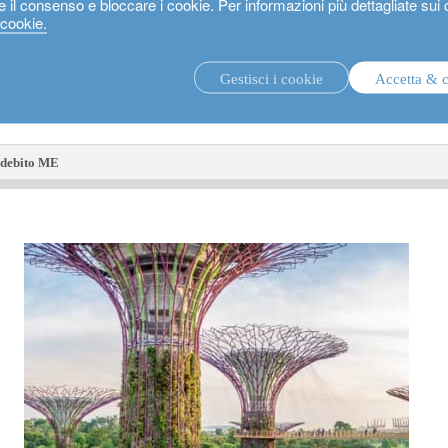
e il consenso e bloccare i cookie. Per informazioni più dettagliate sui
 cookie.
Gestisci i cookie
Accetta & 
strategie di investimento.
fon
l debito ME