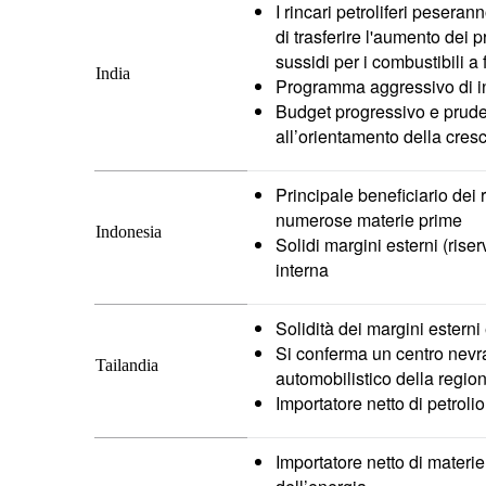
I rincari petroliferi peserann
di trasferire l'aumento dei 
sussidi per i combustibili 
India
Programma aggressivo di in
Budget progressivo e pruden
all’orientamento della cresci
Principale beneficiario dei 
numerose materie prime
Indonesia
Solidi margini esterni (riser
interna
Solidità dei margini esterni 
Si conferma un centro nevral
Tailandia
automobilistico della reg
Importatore netto di petroli
Importatore netto di materi