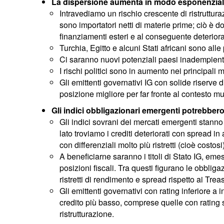
La dispersione aumenta in modo esponenzia
Intravediamo un rischio crescente di ristruttur
sono importatori netti di materie prime; ciò è dov
finanziamenti esteri e al conseguente deterior
Turchia, Egitto e alcuni Stati africani sono all
Ci saranno nuovi potenziali paesi inadempien
I rischi politici sono in aumento nei principali
Gli emittenti governativi IG con solide riserve d
posizione migliore per far fronte al contesto mu
Gli indici obbligazionari emergenti potrebber
Gli indici sovrani dei mercati emergenti sta
lato troviamo i crediti deteriorati con spread in
con differenziali molto più ristretti (cioè costos
A beneficiarne saranno i titoli di Stato IG, em
posizioni fiscali. Tra questi figurano le obblig
ristretti di rendimento e spread rispetto ai Trea
Gli emittenti governativi con rating inferiore a
credito più basso, comprese quelle con rating 
ristrutturazione.