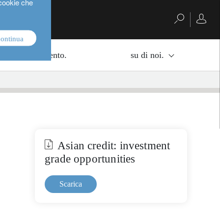
 cookie che
continua
di di investimento.
su di noi.
Asian credit: investment
grade opportunities
Scarica