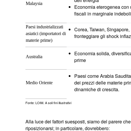
dell’energia
Malaysia
Economia eterogenea con un
fiscali in marginale indebo
Paesi industrializzati
Corea, Taiwan, Singapore, 
asiatici (importatori di
fronteggiare gli shock inflazi
materie prime)
Economia solida, diversific
Australia
prime
Paesi come Arabia Saudita,
dei prezzi delle materie pr
Medio Oriente
dinamiche di crescita.
Fonte: LOIM. A soli fini illustrativi
Alla luce dei fattori suesposti, siamo del parere ch
riposizionarsi; in particolare, dovrebbero: