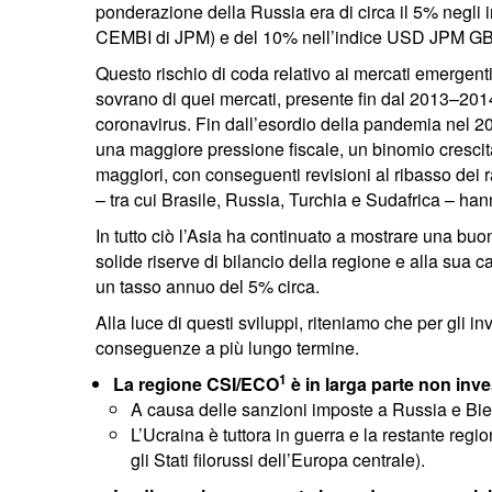
ponderazione della Russia era di circa il 5% negli 
CEMBI di JPM) e del 10% nell’indice USD JPM GBI EM
Questo rischio di coda relativo ai mercati emergent
sovrano di quei mercati, presente fin dal 2013–2014
coronavirus. Fin dall’esordio della pandemia nel 20
una maggiore pressione fiscale, un binomio crescita
maggiori, con conseguenti revisioni al ribasso dei 
– tra cui Brasile, Russia, Turchia e Sudafrica – han
In tutto ciò l’Asia ha continuato a mostrare una bu
solide riserve di bilancio della regione e alla sua c
un tasso annuo del 5% circa.
Alla luce di questi sviluppi, riteniamo che per gli in
conseguenze a più lungo termine.
1
La regione CSI/ECO
è in larga parte non inve
A causa delle sanzioni imposte a Russia e Bielo
L’Ucraina è tuttora in guerra e la restante reg
gli Stati filorussi dell’Europa centrale).