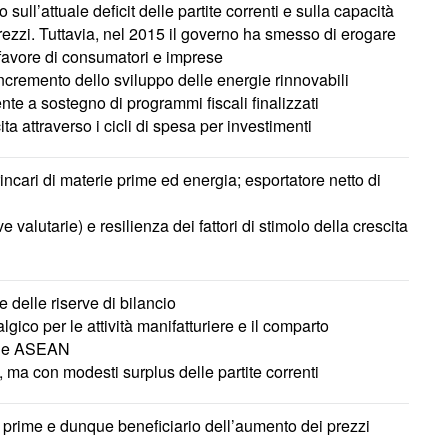
o sull’attuale deficit delle partite correnti e sulla capacità
prezzi. Tuttavia, nel 2015 il governo ha smesso di erogare
a favore di consumatori e imprese
cremento dello sviluppo delle energie rinnovabili
te a sostegno di programmi fiscali finalizzati
ta attraverso i cicli di spesa per investimenti
rincari di materie prime ed energia; esportatore netto di
ve valutarie) e resilienza dei fattori di stimolo della crescita
e delle riserve di bilancio
gico per le attività manifatturiere e il comparto
ione ASEAN
o, ma con modesti surplus delle partite correnti
e prime e dunque beneficiario dell’aumento dei prezzi