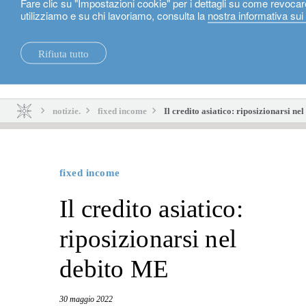
Fare clic su "Impostazioni cookie" per i dettagli su come revocar
utilizziamo e su chi lavoriamo, consulta la
nostra informativa sui
Italiano
Rifiuta tutto
notizie.
sostenibilità.
notizie.
fixed income
Il credito asiatico: riposizionarsi ne
fixed income
Il credito asiatico:
riposizionarsi nel
debito ME
30 maggio 2022