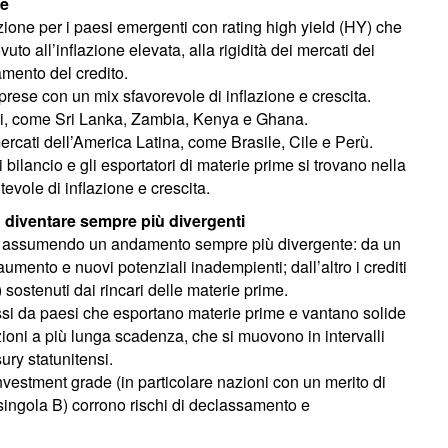
le
azione per i paesi emergenti con rating high yield (HY) che
uto all’inflazione elevata, alla rigidità dei mercati dei
amento del credito.
e prese con un mix sfavorevole di inflazione e crescita.
ti, come Sri Lanka, Zambia, Kenya e Ghana.
 mercati dell’America Latina, come Brasile, Cile e Perù.
i bilancio e gli esportatori di materie prime si trovano nella
tevole di inflazione e crescita.
o diventare sempre più divergenti
nno assumendo un andamento sempre più divergente: da un
 aumento e nuovi potenziali inadempienti; dall’altro i crediti
i) sostenuti dai rincari delle materie prime.
essi da paesi che esportano materie prime e vantano solide
azioni a più lunga scadenza, che si muovono in intervalli
sury statunitensi.
 investment grade (in particolare nazioni con un merito di
singola B) corrono rischi di declassamento e