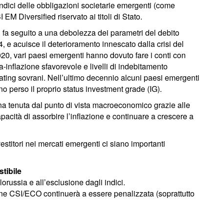
indici delle obbligazioni societarie emergenti (come
 Diversified riservato ai titoli di Stato.
i fa seguito a una debolezza dei parametri del debito
, e acuisce il deterioramento innescato dalla crisi del
20, vari paesi emergenti hanno dovuto fare i conti con
-inflazione sfavorevole e livelli di indebitamento
rating sovrani. Nell’ultimo decennio alcuni paesi emergenti
no perso il proprio status investment grade (IG).
ona tenuta dal punto di vista macroeconomico grazie alle
apacità di assorbire l’inflazione e continuare a crescere a
vestitori nei mercati emergenti ci siano importanti
stibile
russia e all’esclusione dagli indici.
ione CSI/ECO continuerà a essere penalizzata (soprattutto