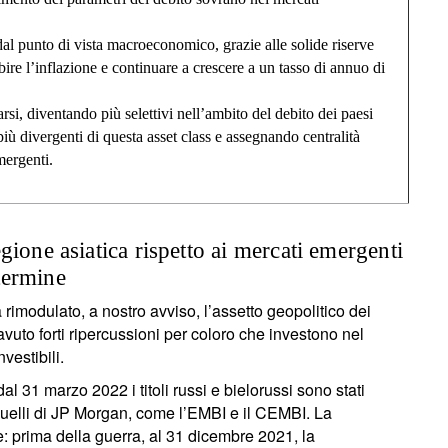
al punto di vista macroeconomico, grazie alle solide riserve
rbire l’inflazione e continuare a crescere a un tasso di annuo di
rsi, diventando più selettivi nell’ambito del debito dei paesi
più divergenti di questa asset class e assegnando centralità
mergenti.
ione asiatica rispetto ai mercati emergenti
termine
rimodulato, a nostro avviso, l’assetto geopolitico dei
vuto forti ripercussioni per coloro che investono nel
vestibili.
l 31 marzo 2022 i titoli russi e bielorussi sono stati
i quelli di JP Morgan, come l’EMBI e il CEMBI. La
e: prima della guerra, al 31 dicembre 2021, la