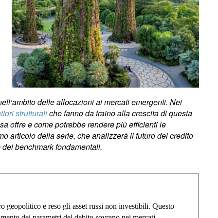
 nell’ambito delle allocazioni ai mercati emergenti. Nei
attori strutturali
che fanno da traino alla crescita di questa
a offre e come potrebbe rendere più efficienti le
o articolo della serie, che analizzerà il futuro del credito
 e dei benchmark fondamentali.
 geopolitico e reso gli asset russi non investibili. Questo
limento dei parametri del debito sovrano nei mercati