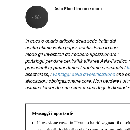
Asia Fixed Income team
In questo quarto articolo della serie tratta dal
nostro ultimo white paper, analizziamo in che
modo gli investitori dovrebbero riposizionare i
portafogli per dare centralità all’area Asia-Pacifico
precedenti approfondimenti abbiamo esaminato i
f
asset class, i
vantaggi della diversificazione
che ess
allocazioni obbligazionarie core. Non perdere l’ultim
asiatico fornendo una panoramica degli indicatori
Messaggi importanti
•
L’invasione russa in Ucraina ha ridisegnato il quadro
scenario di rischio di coda fa seguito ad un indebo