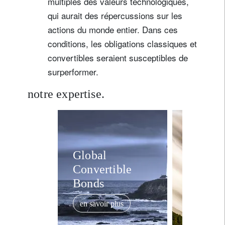
multiples des valeurs technologiques,
qui aurait des répercussions sur les
actions du monde entier. Dans ces
conditions, les obligations classiques et
convertibles seraient susceptibles de
surperformer.
notre expertise.
Global
Liquid
Convertible
High Y
Bonds
en savoir
en savoir plus