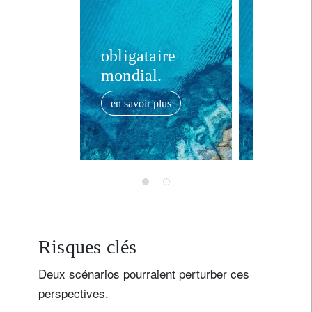
obligataire
obligat
mondial.
régiona
en savoir plus
en savoir
Risques clés
Deux scénarios pourraient perturber ces
perspectives.