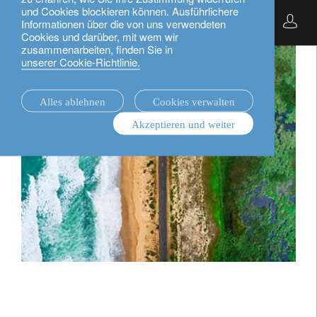
und Cookies blockieren können. Ausführlichere
Deutsch
Informationen über die von uns verwendeten
Cookies und darüber, mit wem wir
zusammenarbeiten, finden Sie in
unserer Cookie-Richtlinie.
Alles ablehnen
Cookies verwalten
Akzeptieren und weiter
Global Climate Bond