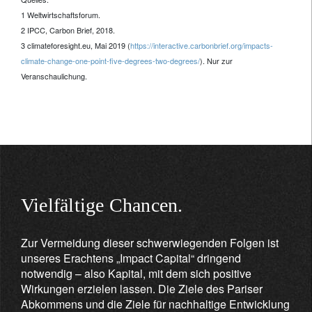
1 Weltwirtschaftsforum.
2 IPCC, Carbon Brief, 2018.
3 climateforesight.eu, Mai 2019 (
https://interactive.carbonbrief.org/impacts-
climate-change-one-point-five-degrees-two-degrees/
). Nur zur
Veranschaulichung.
Vielfältige Chancen.
Zur Vermeidung dieser schwerwiegenden Folgen ist
unseres Erachtens „Impact Capital“ dringend
notwendig – also Kapital, mit dem sich positive
Wirkungen erzielen lassen. Die Ziele des Pariser
Abkommens und die Ziele für nachhaltige Entwicklung