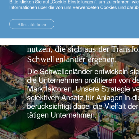
Bitte klicken Sie auf „Cookie-Einstellungen“, um zu erfahren, w
Informationen über die von uns verwendeten Cookies und darüb
Deutsch
Emerging High Convic
Alles ablehnen
Nachrichten.
Nachhaltigkeit
Ziel ist es, mehrjährige Wachs
nutzen, die sich aus der Transf
Schwellenländer ergeben.
Die Schwellenländer entwickeln sic
die Unternehmen profitieren von de
Marktfaktoren. Unsere Strategie ve
selektiven Ansatz für Anlagen in d
berücksichtigt dabei die Vielfalt de
tätigen Unternehmen.