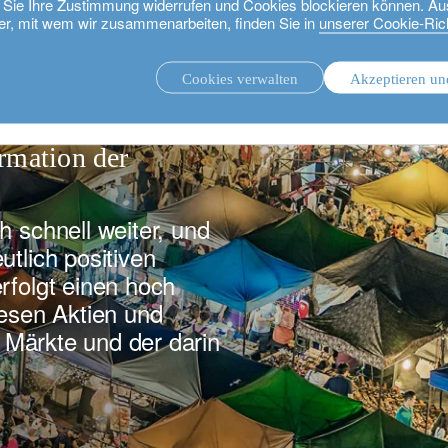
ie Sie Ihre Zustimmung widerrufen und Cookies blockieren können. Au
er, mit wem wir zusammenarbeiten, finden Sie in
unserer Cookie-Rich
tion
Cookies verwalten
Akzeptieren un
.
Unsere Strategien.
tumschancen zu
ormation der
h schnell weiter, und
utlich positiven
rfolgt einen hoch
iesen Aktien und
r Märkte und der darin