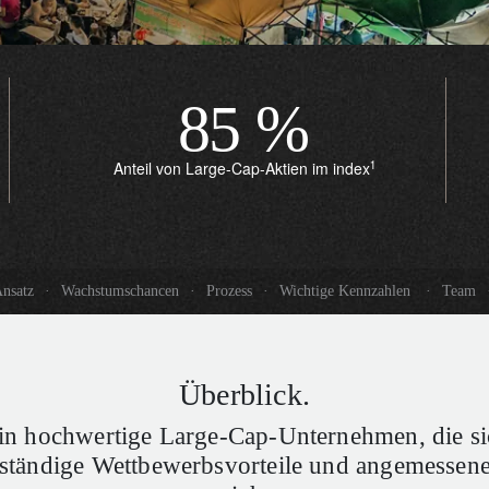
85
%
1
Anteil von Large-Cap-Aktien im index
Ansatz
·
Wachstumschancen
·
Prozess
·
Wichtige Kennzahlen
·
Team
Überblick.
 in hochwertige Large-Cap-Unternehmen, die si
ständige Wettbewerbsvorteile und angemessen