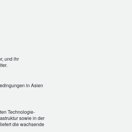
, und ihr
ter.
tbedingungen in Asien
rten Technologie-
struktur sowie in der
liefert die wachsende