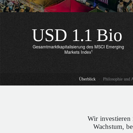
USD
1.1
Bio
Gesamtmarktkapitalisierung des MSCI Emerging
1
Markets Index
Überblick
·
Philosophie und 
Wir investieren
Wachstum, be