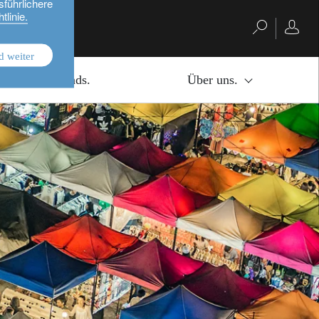
sführlichere
tlinie.
d weiter
Investmentfonds.
Über uns.