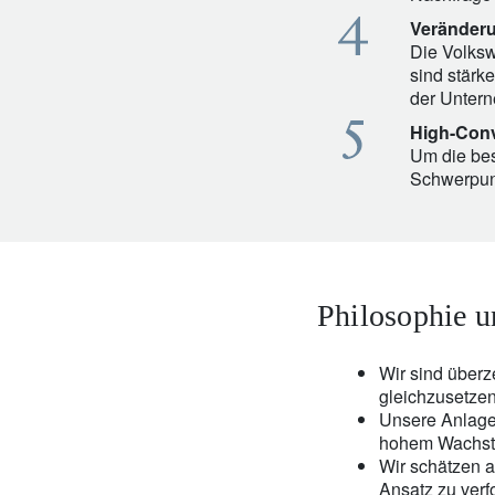
Veränderu
Die Volksw
sind stärk
der Untern
High-Conv
Um die bes
Schwerpunk
Philosophie u
Wir sind über
gleichzusetzen
Unsere Anlagep
hohem Wachst
Wir schätzen a
Ansatz zu verf