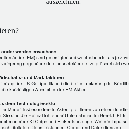
auszeichnen.
ieren?
länder werden erwachsen
ellenländer (EM) sind gefestigter und wohlhabender als je zuvor
orsprung gegenüber den Industrieländern vergrössert sich wei
irtschafts- und Marktfaktoren
isierung der US-Geldpolitik und die breite Lockerung der Kredi
 die kurzfristigen Aussichten für EM-Aktien.
us dem Technologiesektor
lenländer, insbesondere in Asien, profitieren von einem fundie
 Sie sind die Heimat führender Unternehmen im Bereich KI-Infra
hochmoderner KI-Chips und Elektrofahrzeuge. Weitere Impulse 
nach digitalen Dienstleistungen, Cloud- und Datendiensten.