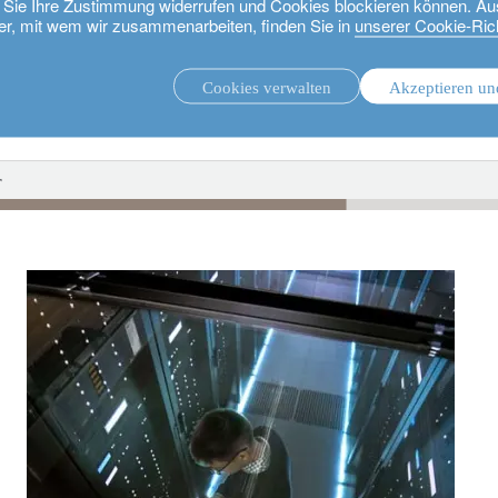
ie Sie Ihre Zustimmung widerrufen und Cookies blockieren können. Au
er, mit wem wir zusammenarbeiten, finden Sie in
unserer Cookie-Rich
Cookies verwalten
Akzeptieren un
.
Unsere Strategien.
r