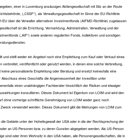
eben, einer in Luxemburg ansässigen Aktiengesellschaft mit Sitz an der Route
chtsbehörde, („CSSF“), als Verwaltungsgesellschaft im Sinne der EU-Richtlinie
1/EU über die Verwalter alternativer Investmentfonds (AIFMD-Richtlinie) zugelassen
sellschaft ist die Errichtung, Vermarktung, Administration, Verwaltung und der
tmentfonds („AIF“) sowie anderen regulierten Fonds, kollektiven und sonstigen
eratungsdiensten.
lt und stellt weder ein Angebot noch eine Empfehlung zum Kauf oder Verkauf eines
 verbreitet, veröffentlicht oder genutzt werden, in denen eine solche Verbreitung,
 keine personalisierte Empfehlung oder Beratung und ersetzt keinesfalls eine
or Abschluss eines Geschäfts die Angemessenheit der Investition unter
enenfalls einen unabhängigen Fachberater hinsichtlich der Risiken und etwaiger
cher Auswirkungen konsultieren. Dieses Dokument ist Eigentum von LOIM und wird den
rf ohne vorherige schriftliche Genehmigung von LOIM weder ganz noch
deren Zweck verwendet werden. Dieses Dokument gibt die Meinungen von LOIM zum
die Gebiete unter der Hoheitsgewalt der USA oder in die der Rechtsprechung der
lt oder an US-Personen bzw. zu deren Gunsten abgegeben werden. Als US-Person
e sind oder ihren Wohnsitz in den USA haben, alle Personengesellschaften, die in