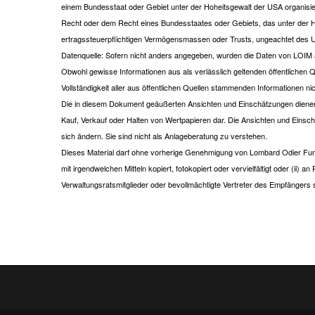
einem Bundesstaat oder Gebiet unter der Hoheitsgewalt der USA organisier
Recht oder dem Recht eines Bundesstaates oder Gebiets, das unter der Hoh
ertragssteuerpflichtigen Vermögensmassen oder Trusts, ungeachtet des U
Datenquelle: Sofern nicht anders angegeben, wurden die Daten von LOIM a
Obwohl gewisse Informationen aus als verlässlich geltenden öffentlichen
Vollständigkeit aller aus öffentlichen Quellen stammenden Informationen nic
Die in diesem Dokument geäußerten Ansichten und Einschätzungen dienen
Kauf, Verkauf oder Halten von Wertpapieren dar. Die Ansichten und Ein
sich ändern. Sie sind nicht als Anlageberatung zu verstehen.
Dieses Material darf ohne vorherige Genehmigung von Lombard Odier Fund
mit irgendwelchen Mitteln kopiert, fotokopiert oder vervielfältigt oder (ii) 
Verwaltungsratsmitglieder oder bevollmächtigte Vertreter des Empfängers 