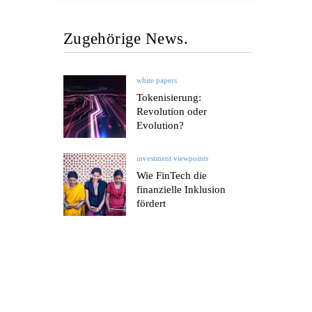
Zugehörige News.
white papers
Tokenisierung:
Revolution oder
Evolution?
investment viewpoints
Wie FinTech die
finanzielle Inklusion
fördert