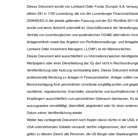
Dieses Dokument wurde von Lombard Odier Funds (Europe) S.A. herausgeg
d’Arlon 291 in 1150 Luxemburg, die von der Luxemburger Finanzmarktaufsi
2009/65/EG in der jeweils geltenden Fassung und der EU-Richtlinie 2011/6
wurde und deren Aufsicht unterstellt ist. Geschäftszweck der Verwaltungsge
Vertrieb von luxemburgischen und ausländischen OGAW, alternativen Inves
Anlagevehikeln sowie das Angebot von Portfolioverwaltungs- und Anlageb
Lombard Odier Investment Managers („LOIM“) ist ein Markenzeichen.
Dieses Dokument wird ausschließlich zu Informationszwecken bereitgestel
Wertpapiers oder einer Dienstleistung dar. Es darf nicht in Rechtsordnungen
Veröffentlichung oder Nutzung rechtswidrig wäre. Dieses Dokument enthält
professionelle Beratung zu Anlagen in Finanzprodukten. Anleger sollten v
Berücksichtigung ihrer persönlichen Umstände sorgfältig prüfen und gegeb
rechtlicher, regulatorischer, finanzieller, steuerlicher und buchhalteris
Empfängern ausschließlich zum persönlichen Gebrauch überlassen. Es da
auszugsweise vervielfältigt, übermittelt, abgeändert oder für einen an
Datum seiner Veröffentlichung wieder.
Weder das vorliegende Dokument noch Kopien davon dürfen in die USA, in 
USA unterstehenden Gebiete versandt, dorthin mitgenommen, dort vertei
gelten zu diesem Zweck alle Personen, die US-Bürger oder Staatsangehörig