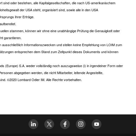
t sind oder bestehen, alle Kapitalgesellschaften, die nach US-amerikanischem
eitsgewalt der USA steht, organisiert sind, sowie alle in den USA
rsprungs ihrer Erträge.
ufbereitet.
 Quellen stammen, können wir ohne eine unabhängige Prüfung die Genauigkeit oder
ht garantieren.
 ausschließlich Informationszwecken und stellen keine Empfehlung von LOIM zum
schätzungen entsprechen dem Stand zum Zeitpunkt dieses Dokuments und können
s (Europe) S.A. weder vollständig noch auszugsweise (i) in irgendeiner Form oder
an Personen abgegeben werden, die nicht Mitarbeiter, leitende Angestellte,
sind. ©2020 Lombard Odier IM. Alle Rechte vorbehalten.