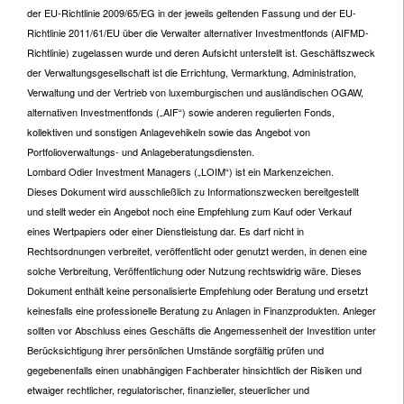
der EU-Richtlinie 2009/65/EG in der jeweils geltenden Fassung und der EU-
Richtlinie 2011/61/EU über die Verwalter alternativer Investmentfonds (AIFMD-
Richtlinie) zugelassen wurde und deren Aufsicht unterstellt ist. Geschäftszweck
der Verwaltungsgesellschaft ist die Errichtung, Vermarktung, Administration,
Verwaltung und der Vertrieb von luxemburgischen und ausländischen OGAW,
alternativen Investmentfonds („AIF“) sowie anderen regulierten Fonds,
kollektiven und sonstigen Anlagevehikeln sowie das Angebot von
Portfolioverwaltungs- und Anlageberatungsdiensten.
Lombard Odier Investment Managers („LOIM“) ist ein Markenzeichen.
Dieses Dokument wird ausschließlich zu Informationszwecken bereitgestellt
und stellt weder ein Angebot noch eine Empfehlung zum Kauf oder Verkauf
eines Wertpapiers oder einer Dienstleistung dar. Es darf nicht in
Rechtsordnungen verbreitet, veröffentlicht oder genutzt werden, in denen eine
solche Verbreitung, Veröffentlichung oder Nutzung rechtswidrig wäre. Dieses
Dokument enthält keine personalisierte Empfehlung oder Beratung und ersetzt
keinesfalls eine professionelle Beratung zu Anlagen in Finanzprodukten. Anleger
sollten vor Abschluss eines Geschäfts die Angemessenheit der Investition unter
Berücksichtigung ihrer persönlichen Umstände sorgfältig prüfen und
gegebenenfalls einen unabhängigen Fachberater hinsichtlich der Risiken und
etwaiger rechtlicher, regulatorischer, finanzieller, steuerlicher und