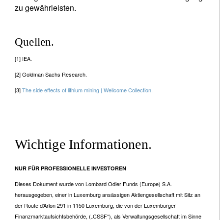
zu gewährleisten.
Quellen.
[1] IEA.
[2] Goldman Sachs Research.
[3]
The side effects of lithium mining | Wellcome Collection.
Wichtige Informationen.
NUR FÜR PROFESSIONELLE INVESTOREN
Dieses Dokument wurde von Lombard Odier Funds (Europe) S.A.
herausgegeben, einer in Luxemburg ansässigen Aktiengesellschaft mit Sitz an
der Route d’Arlon 291 in 1150 Luxemburg, die von der Luxemburger
Finanzmarktaufsichtsbehörde, („CSSF“), als Verwaltungsgesellschaft im Sinne