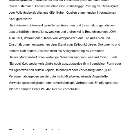
Quellen stammen, können wir ohne eine unabhängige Prüfung die Genauigkeit
oder Vollständigkeit aller aus öffentlichen Quellen stammenden Informationen
nicht garantieren.
Die in diesem Dokument geäußerten Ansichten und Einschätzungen dienen
ausschließlich Informationszwecken und stellen keine Empfehlung von LOIM
zum Kauf, Verkauf oder Halten von Wertpapieren dar. Die Ansichten und
Einschätzungen entsprechen dem Stand zum Zeitpunkt dieses Dokuments und
können sich ändern. Sie sind nicht als Anlageberatung zu verstehen.
Dieses Material darf ohne vorherige Genehmigung von Lombard Odier Funds
(Europe) S.A. weder vollständig noch auszugsweise (i) in irgendeiner Form oder
mit irgendwelchen Mitteln kopiert, fotokopiert oder vervielfältigt oder (ii) an
Personen abgegeben werden, die nicht Mitarbeiter, leitende Angestellte,
Verwaltungsratsmitglieder oder bevollmächtigte Vertreter des Empfängers sind.
©2022 Lombard Odier IM. Alle Rechte vorbehalten.