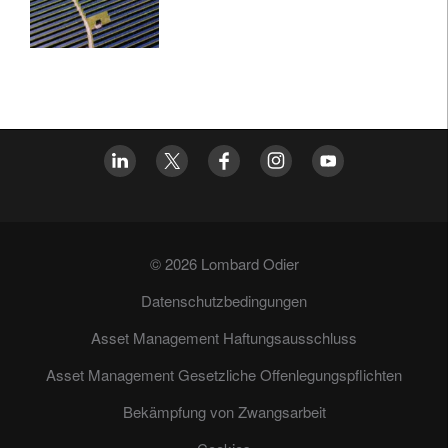
© 2026 Lombard Odier
Datenschutzbedingungen
Asset Management Haftungsausschluss
Asset Management Gesetzliche Offenlegungspflichten
Bekämpfung von Zwangsarbeit