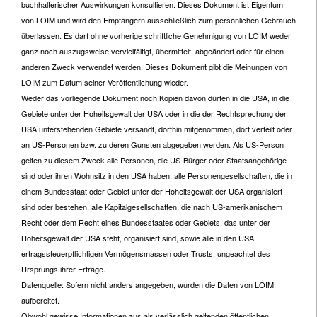
buchhalterischer Auswirkungen konsultieren. Dieses Dokument ist Eigentum
von LOIM und wird den Empfängern ausschließlich zum persönlichen Gebrauch
überlassen. Es darf ohne vorherige schriftliche Genehmigung von LOIM weder
ganz noch auszugsweise vervielfältigt, übermittelt, abgeändert oder für einen
anderen Zweck verwendet werden. Dieses Dokument gibt die Meinungen von
LOIM zum Datum seiner Veröffentlichung wieder.
Weder das vorliegende Dokument noch Kopien davon dürfen in die USA, in die
Gebiete unter der Hoheitsgewalt der USA oder in die der Rechtsprechung der
USA unterstehenden Gebiete versandt, dorthin mitgenommen, dort verteilt oder
an US-Personen bzw. zu deren Gunsten abgegeben werden. Als US-Person
gelten zu diesem Zweck alle Personen, die US-Bürger oder Staatsangehörige
sind oder ihren Wohnsitz in den USA haben, alle Personengesellschaften, die in
einem Bundesstaat oder Gebiet unter der Hoheitsgewalt der USA organisiert
sind oder bestehen, alle Kapitalgesellschaften, die nach US-amerikanischem
Recht oder dem Recht eines Bundesstaates oder Gebiets, das unter der
Hoheitsgewalt der USA steht, organisiert sind, sowie alle in den USA
ertragssteuerpflichtigen Vermögensmassen oder Trusts, ungeachtet des
Ursprungs ihrer Erträge.
Datenquelle: Sofern nicht anders angegeben, wurden die Daten von LOIM
aufbereitet.
Obwohl gewisse Informationen aus als verlässlich geltenden öffentlichen