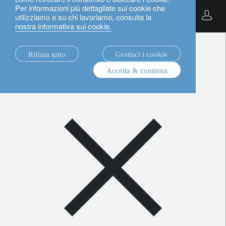
Per informazioni più dettagliate sui cookie che
Italiano
utilizziamo e su chi lavoriamo, consulta la
nostra informativa sui cookie.
notizie.
Rifiuta tutto
Gestisci i cookie
tutti
Accetta & continua