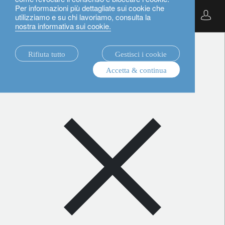
Per informazioni più dettagliate sui cookie che
Italiano
utilizziamo e su chi lavoriamo, consulta la
nostra informativa sui cookie.
notizie.
Rifiuta tutto
Gestisci i cookie
tutti
Accetta & continua