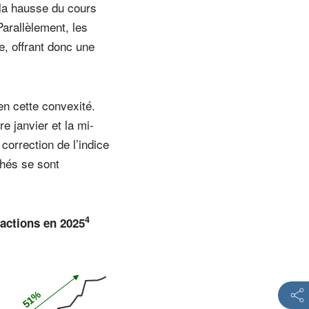
e la hausse du cours
Parallèlement, les
e, offrant donc une
en cette convexité.
e janvier et la mi-
correction de l’indice
chés se sont
4
 actions en 2025