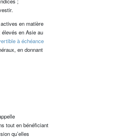
indices ;
vestir.
 actives en matière
 élevés en Asie au
vertible à échéance
néraux, en donnant
appelle
ns tout en bénéficiant
sion qu’elles