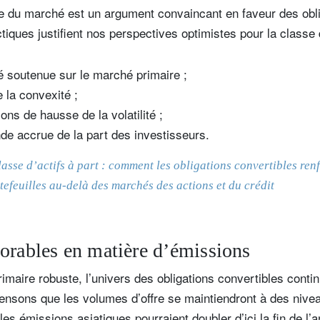
e du marché est un argument convaincant en faveur des obli
ctiques justifient nos perspectives optimistes pour la classe
té soutenue sur le marché primaire ;
e la convexité ;
ons de hausse de la volatilité ;
e accrue de la part des investisseurs.
asse d’actifs à part : comment les obligations convertibles renf
tefeuilles au-delà des marchés des actions et du crédit
orables en matière d’émissions
maire robuste, l’univers des obligations convertibles continu
pensons que les volumes d’offre se maintiendront à des nive
les émissions asiatiques pourraient doubler d’ici la fin de l’