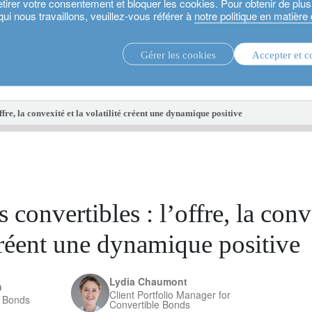
etirer votre consentement et bloquer les cookies. Pour obtenir de plu
qui nous travaillons, veuillez-vous référer à
notre politique en matière
Gérer les cookies
Accepter et c
stratégies d’investissement.
fonds d'i
ffre, la convexité et la volatilité créent une dynamique positive
 convertibles : l’offre, la conv
 créent une dynamique positive
Lydia Chaumont
h
Client Portfolio Manager for
e Bonds
Convertible Bonds