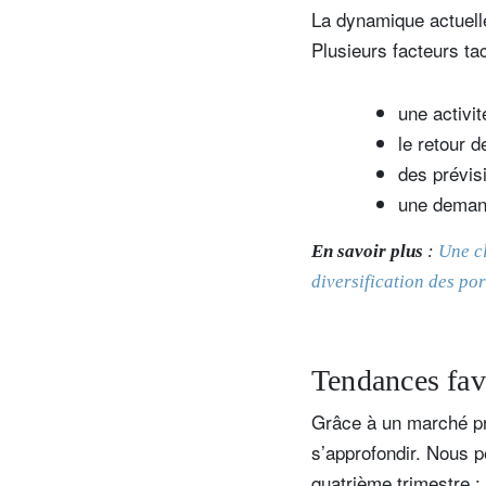
La dynamique actuell
Plusieurs facteurs ta
une activi
le retour d
des prévisi
une demand
En savoir plus
:
Une cl
diversification des por
Tendances fav
Grâce à un marché pri
s’approfondir. Nous 
quatrième trimestre : 