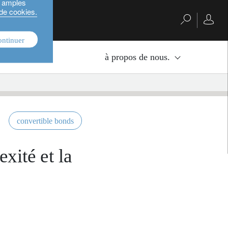
s amples
 de cookies.
ontinuer
nvestissement.
à propos de nous.
convertible bonds
exité et la