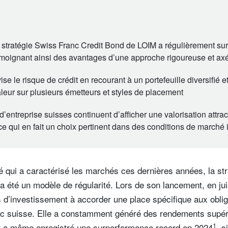
 stratégie Swiss Franc Credit Bond de LOIM a régulièrement su
émoignant ainsi des avantages d’une approche rigoureuse et axée
ise le risque de crédit en recourant à un portefeuille diversifié e
leur sur plusieurs émetteurs et styles de placement
d’entreprise suisses continuent d’afficher une valorisation attrac
e qui en fait un choix pertinent dans des conditions de marché 
ité qui a caractérisé les marchés ces dernières années, la st
 été un modèle de régularité. Lors de son lancement, en juin 
 d’investissement à accorder une place spécifique aux oblig
anc suisse. Elle a constamment généré des rendements supér
1
et a même enregistré une surperformance record en 2024
, s