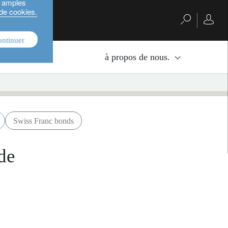
s amples
 de cookies.
ontinuer
nvestissement.
à propos de nous.
Swiss Franc bonds
de