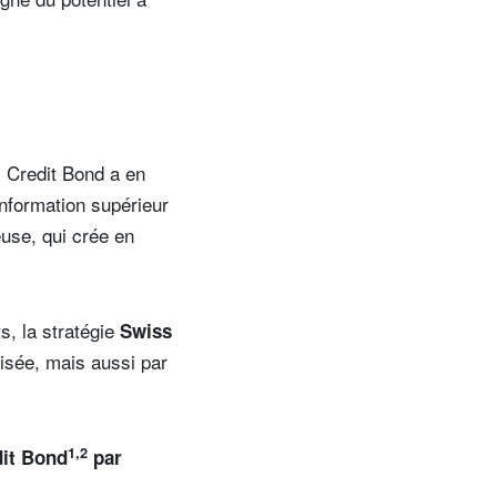
 Credit Bond a en
nformation supérieur
euse, qui crée en
s, la stratégie
Swiss
sée, mais aussi par
1,2
dit Bond
par