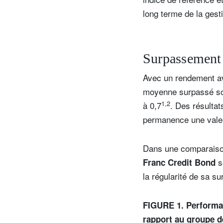
long terme de la gest
Surpassement 
Avec un rendement av
moyenne surpassé son
1,2
à 0,7
. Des résultat
permanence une valeu
Dans une comparaison 
s
Franc Credit Bond
la régularité de sa s
FIGURE 1. Performan
rapport au groupe d