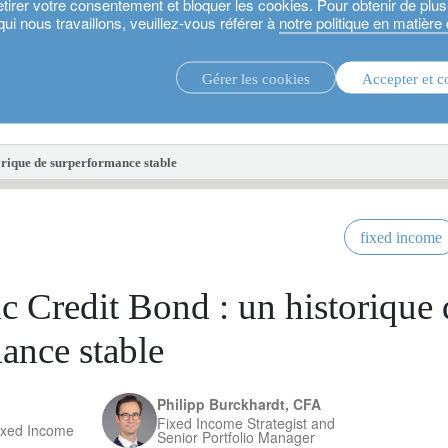
etirer votre consentement et bloquer les cookies. Pour obtenir de plu
qui nous travaillons, veuillez-vous référer à
notre politique en matière
Gérer les cookies
Accepter et c
stratégies d’investissement.
fonds d'i
orique de surperformance stable
fixed income
c Credit Bond : un historique 
ance stable
Philipp Burckhardt, CFA
Fixed Income Strategist and
ixed Income
Senior Portfolio Manager