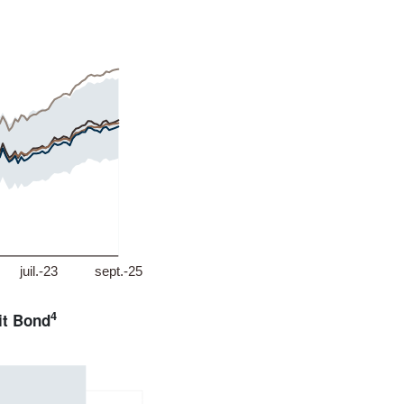
4
it Bond