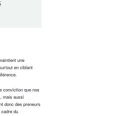
é
maintient une
surtout en ciblant
éférence.
re conviction que nos
s, mais aussi
ont donc des preneurs
e cadre du