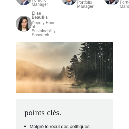
Portfolio
Portfolio
Portf
Manager
Manager
Man
Elise
Beaufils
Deputy Head
of
Sustainability
Research
points clés.
Malgré le recul des politiques