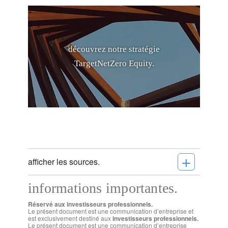
d
é
c
o
u
v
r
e
z
n
o
t
r
e
s
t
r
a
t
é
g
i
e
T
a
r
g
e
t
N
e
t
Z
e
r
o
E
q
u
i
t
y
.
+
afficher les sources.
informations importantes.
Réservé aux investisseurs professionnels.
Le présent document est une communication d’entreprise et
est exclusivement destiné aux
investisseurs professionnels.
Le présent document est une communication d’entreprise