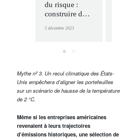
du risque :
optima
construire des
portefe
portefeuilles
sur les
5 décembre 2023
19 février 20
robustes et
objecti
alignés sur le «
zéro »
net-zéro »
Mythe nº 3. Un recul climatique des États-
Unis empêchera d’aligner les portefeuilles
sur un scénario de hausse de la température
de 2 °C.
Même si les entreprises américaines
revenaient à leurs trajectoires
d’émissions historiques, une sélection de