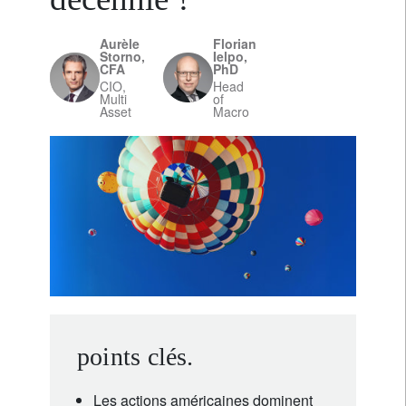
Aurèle
Florian
Storno,
Ielpo,
CFA
PhD
CIO,
Head
Multi
of
Asset
Macro
points clés.
Les actions américaines dominent