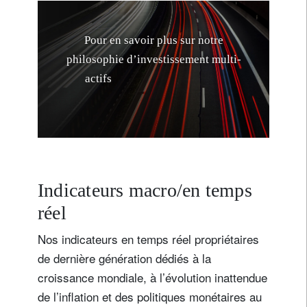
P
o
u
r
e
n
s
a
v
o
i
r
p
l
u
s
s
u
r
n
o
t
r
e
p
h
i
l
o
s
o
p
h
i
e
d
’
i
n
v
e
s
t
i
s
s
e
m
e
n
t
m
u
l
t
i
-
a
c
t
i
f
s
f
o
n
d
é
e
s
u
r
l
e
s
r
i
s
q
u
e
s
,
v
e
u
i
l
l
e
z
c
l
i
Indicateurs macro/en temps
réel
Nos indicateurs en temps réel propriétaires
de dernière génération dédiés à la
croissance mondiale, à l’évolution inattendue
de l’inflation et des politiques monétaires au