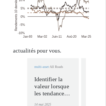
actualités pour vous.
multi-asset
All Roads
multi-asset
A
Identifier la
Renforc
valeur lorsque
diversi
les tendances
au sein
s’estompent :
portefe
14 mai 2025
1 mai 2025