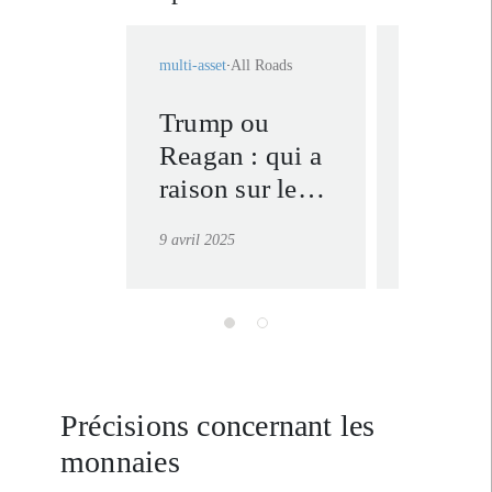
multi-asset
All Roads
multi-asset
A
Trump ou
Diversi
Reagan : qui a
des
raison sur les
portefe
droits de
multi-a
9 avril 2025
24 mars 202
douane ?
face au
risques
pèsent 
croissa
Précisions concernant les
monnaies