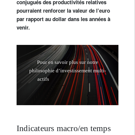
conjugués des productivités relatives
pourraient renforcer la valeur de l’euro
par rapport au dollar dans les années à
venir.
P
o
u
r
e
n
s
a
v
o
i
r
p
l
u
s
s
u
r
n
o
t
r
e
p
h
i
l
o
s
o
p
h
i
e
d
’
i
n
v
e
s
t
i
s
s
e
m
e
n
t
m
u
l
t
i
-
a
c
t
i
f
s
f
o
n
d
é
e
s
u
r
l
e
s
r
i
s
q
u
e
s
,
v
e
u
i
l
l
e
z
c
l
i
q
Indicateurs macro/en temps