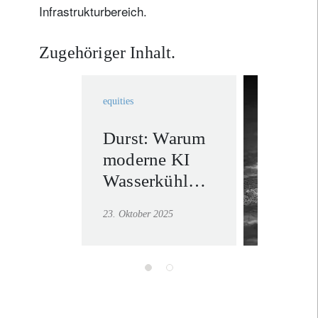
Infrastrukturbereich.
Zugehöriger Inhalt.
equities
Durst: Warum
Rethin
moderne KI
Stabilit
Wasserkühlung
Mehr erf
braucht
23. Oktober 2025