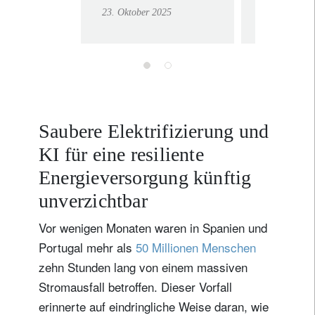
Batterien und
Portfol
23. Oktober 2025
23. Oktober 
Seltenen Erden
in eine
- Vorreiter der
instabi
Energiewende
Saubere Elektrifizierung und
KI für eine resiliente
Energieversorgung künftig
unverzichtbar
Vor wenigen Monaten waren in Spanien und
Portugal mehr als
50 Millionen Menschen
zehn Stunden lang von einem massiven
Stromausfall betroffen. Dieser Vorfall
erinnerte auf eindringliche Weise daran, wie