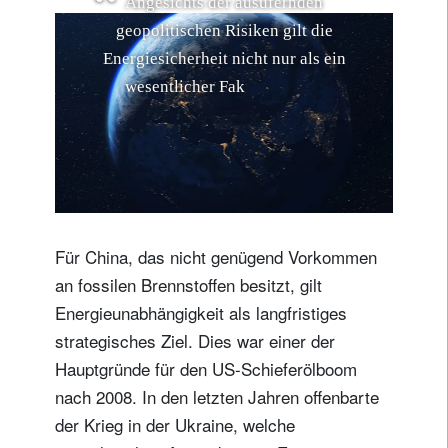
A
n
g
e
s
i
c
h
t
s
d
e
r
a
u
s
u
f
e
r
n
d
e
n
g
e
o
p
o
l
i
t
i
s
c
h
e
n
R
i
s
i
k
e
n
g
i
l
t
d
i
e
E
n
e
r
g
i
e
s
i
c
h
e
r
h
e
i
t
n
i
c
h
t
n
u
r
a
l
s
e
i
n
w
e
s
e
n
t
l
i
c
h
e
r
F
a
k
t
o
r
,
d
e
r
d
a
s
W
i
r
t
s
c
h
a
f
t
s
w
a
c
h
s
t
u
m
i
n
G
Für China, das nicht genügend Vorkommen
an fossilen Brennstoffen besitzt, gilt
Energieunabhängigkeit als langfristiges
strategisches Ziel. Dies war einer der
Hauptgründe für den US-Schieferölboom
nach 2008. In den letzten Jahren offenbarte
der Krieg in der Ukraine, welche