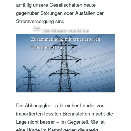
anfällig unsere Gesellschaften heute
gegenüber Störungen oder Ausfällen der
Stromversorgung sind.
D
e
r
E
i
n
s
a
t
z
v
o
n
K
I
i
m
Z
u
s
a
m
m
e
n
h
a
n
g
m
i
t
e
r
n
e
u
e
r
b
a
r
e
n
E
n
e
r
g
i
e
n
i
s
t
z
u
d
e
m
e
i
n
e
w
i
c
h
t
i
g
e
M
a
s
s
n
a
h
m
e
,
u
m
E
n
e
r
g
Die Abhängigkeit zahlreicher Länder von
importierten fossilen Brennstoffen macht die
Lage nicht besser – im Gegenteil. Sie ist
eine Hürde im Kampf gegen die stetig