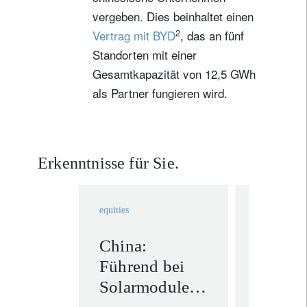
vergeben. Dies beinhaltet einen
2
Vertrag mit BYD
, das an fünf
Standorten mit einer
Gesamtkapazität von 12,5 GWh
als Partner fungieren wird.
Erkenntnisse für Sie.
equities
cross asset
China:
Umden
Führend bei
umlern
Solarmodulen,
reagier