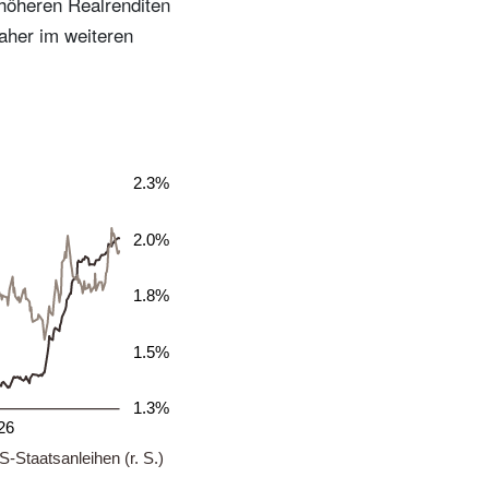
höheren Realrenditen
daher im weiteren