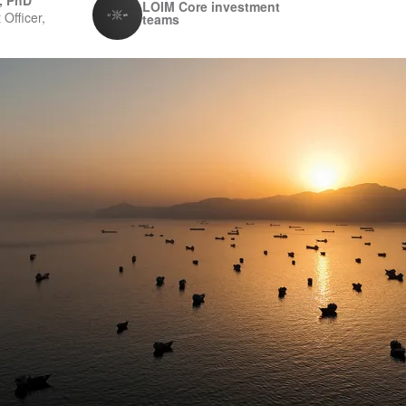
, PhD
LOIM Core investment
 Officer,
teams