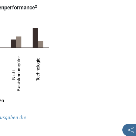
2
ienperformance
Ausgaben die