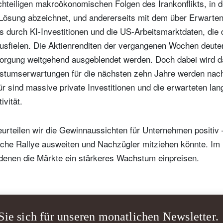
chteiligen makroökonomischen Folgen des Irankonflikts, in 
Lösung abzeichnet, und andererseits mit dem über Erwarten
s durch KI-Investitionen und die US-Arbeitsmarktdaten, die 
ausfielen. Die Aktienrenditen der vergangenen Wochen deuten
orgung weitgehend ausgeblendet werden. Doch dabei wird d
tumserwartungen für die nächsten zehn Jahre werden nach 
ür sind massive private Investitionen und die erwarteten lang
ivität.
rteilen wir die Gewinnaussichten für Unternehmen positiv – 
liche Rallye ausweiten und Nachzügler mitziehen könnte. Im
 denen die Märkte ein stärkeres Wachstum einpreisen.
Sie sich für unseren monatlichen Newsletter.