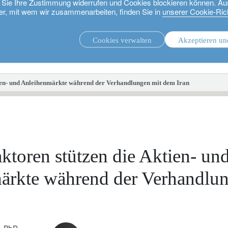
ie Sie Ihre Zustimmung widerrufen und Cookies blockieren können. Au
er, mit wem wir zusammenarbeiten, finden Sie in
unserer Cookie-Rich
Cookies verwalten
Akzeptieren un
.
Unsere Strategien.
tien- und Anleihenmärkte während der Verhandlungen mit dem Iran
aktoren stützen die Aktien- un
ärkte während der Verhandlun