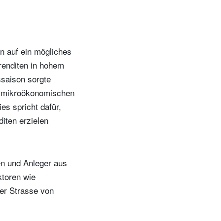
en auf ein mögliches
nrenditen in hohem
ssaison sorgte
ie mikroökonomischen
es spricht dafür,
iten erzielen
n und Anleger aus
ktoren wie
er Strasse von