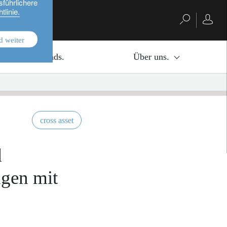
sführlichere
tlinie.
d weiter
Investmentfonds.
Über uns.
cross asset
d
gen mit