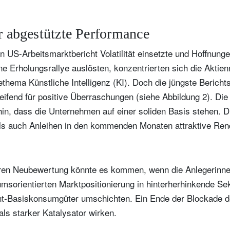
er abgestützte Performance
 US-Arbeitsmarktbericht Volatilität einsetzte und Hoffnung
ne Erholungsrallye auslösten, konzentrierten sich die Aktie
hema Künstliche Intelligenz (KI). Doch die jüngste Bericht
reifend für positive Überraschungen (siehe Abbildung 2). D
in, dass die Unternehmen auf einer soliden Basis stehen. Di
ls auch Anleihen in den kommenden Monaten attraktive Rend
ren Neubewertung könnte es kommen, wenn die Anlegerinne
msorientierten Marktpositionierung in hinterherhinkende Se
ht-Basiskonsumgüter umschichten. Ein Ende der Blockade d
ls starker Katalysator wirken.