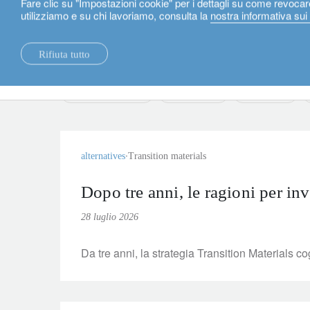
Fare clic su "Impostazioni cookie" per i dettagli su come revocar
utilizziamo e su chi lavoriamo, consulta la
nostra informativa sui
Italiano
notizie.
Rifiuta tutto
notizie.
sostenibilità.
convertible bonds
alternatives
cross asset
alternatives
Transition materials
Dopo tre anni, le ragioni per inv
28 luglio 2026
Da tre anni, la strategia Transition Materials c