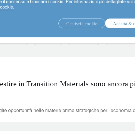
e il consenso e bloccare i cookie. Per informazioni più dettagliate sui
 cookie.
Gestisci i cookie
Accetta & 
strategie di investimento.
fon
private assets
fixed income
media releases
sustainable inv
estire in Transition Materials sono ancora pi
oglie opportunità nelle materie prime strategiche per l'economia d