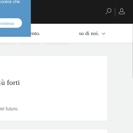
 cookie che
continua
di di investimento.
su di noi.
estment
equities
multi-asset
ù forti
el futuro.