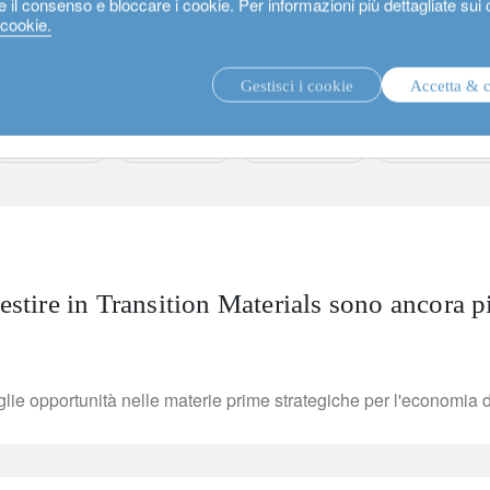
e il consenso e bloccare i cookie. Per informazioni più dettagliate sui
 cookie.
Gestisci i cookie
Accetta & 
strategie di investimento.
fon
private assets
fixed income
media releases
sustainable inv
estire in Transition Materials sono ancora pi
oglie opportunità nelle materie prime strategiche per l'economia d