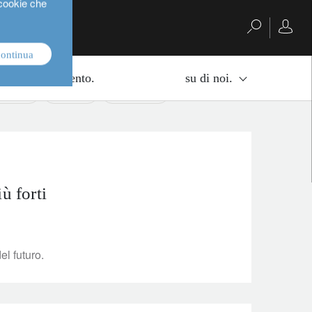
 cookie che
continua
di di investimento.
su di noi.
estment
equities
multi-asset
ù forti
el futuro.