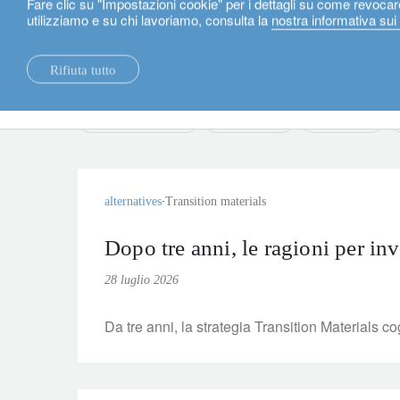
Fare clic su "Impostazioni cookie" per i dettagli su come revocar
utilizziamo e su chi lavoriamo, consulta la
nostra informativa sui
Italiano
notizie.
Rifiuta tutto
notizie.
sostenibilità.
convertible bonds
alternatives
cross asset
alternatives
Transition materials
Dopo tre anni, le ragioni per inv
28 luglio 2026
Da tre anni, la strategia Transition Materials c