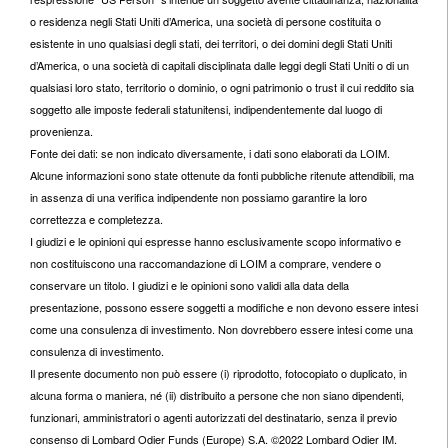
o residenza negli Stati Uniti d’America, una società di persone costituita o
esistente in uno qualsiasi degli stati, dei territori, o dei domini degli Stati Uniti
d’America, o una società di capitali disciplinata dalle leggi degli Stati Uniti o di un
qualsiasi loro stato, territorio o dominio, o ogni patrimonio o trust il cui reddito sia
soggetto alle imposte federali statunitensi, indipendentemente dal luogo di
provenienza.
Fonte dei dati: se non indicato diversamente, i dati sono elaborati da LOIM.
Alcune informazioni sono state ottenute da fonti pubbliche ritenute attendibili, ma
in assenza di una verifica indipendente non possiamo garantire la loro
correttezza e completezza.
I giudizi e le opinioni qui espresse hanno esclusivamente scopo informativo e
non costituiscono una raccomandazione di LOIM a comprare, vendere o
conservare un titolo. I giudizi e le opinioni sono validi alla data della
presentazione, possono essere soggetti a modifiche e non devono essere intesi
come una consulenza di investimento. Non dovrebbero essere intesi come una
consulenza di investimento.
Il presente documento non può essere (i) riprodotto, fotocopiato o duplicato, in
alcuna forma o maniera, né (ii) distribuito a persone che non siano dipendenti,
funzionari, amministratori o agenti autorizzati del destinatario, senza il previo
consenso di Lombard Odier Funds (Europe) S.A. ©2022 Lombard Odier IM.