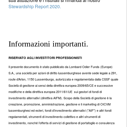
sua attuazione e i risultati si rimanda al nostro
Stewardship Report 2020.
Informazioni importanti.
RISERVATO AGLI INVESTITORI PROFESSIONISTI
Il presente documento è stato pubblicato da Lombard Odier Funds (Europe)
S.A., una società per azioni di diritto lussemburghese avente sede legale a 291,
route d’Arlon, 1150 Lussemburgo, autorizzata e regolamentata dalla CSSF quale
Società di gestione ai sensi della direttiva europea 2009/65/CE e successive
modifiche e della direttiva europea 2011/61/UE sui gestori di fondi di
investimento alternativi (direttiva AIFM). Scopo della Società di gestione è la
creazione, promozione, amministrazione, gestione e il marketing di OICVM
lussemburghesi ed esteri, fondi d’investimento alternativi ("AIF") e altri fondi
regolamentati, strumenti di investimento collettivo e altri strumenti di
investimento, nonché l’offerta di servizi di gestione di portafoglio e consulenza