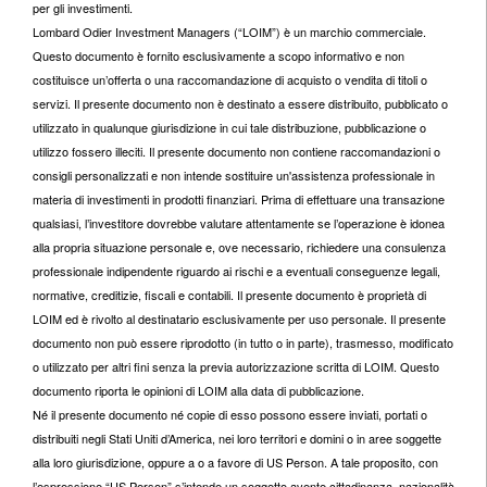
per gli investimenti.
Lombard Odier Investment Managers (“LOIM”) è un marchio commerciale.
Questo documento è fornito esclusivamente a scopo informativo e non
costituisce un’offerta o una raccomandazione di acquisto o vendita di titoli o
servizi. Il presente documento non è destinato a essere distribuito, pubblicato o
utilizzato in qualunque giurisdizione in cui tale distribuzione, pubblicazione o
utilizzo fossero illeciti. Il presente documento non contiene raccomandazioni o
consigli personalizzati e non intende sostituire un'assistenza professionale in
materia di investimenti in prodotti finanziari. Prima di effettuare una transazione
qualsiasi, l’investitore dovrebbe valutare attentamente se l’operazione è idonea
alla propria situazione personale e, ove necessario, richiedere una consulenza
professionale indipendente riguardo ai rischi e a eventuali conseguenze legali,
normative, creditizie, fiscali e contabili. Il presente documento è proprietà di
LOIM ed è rivolto al destinatario esclusivamente per uso personale. Il presente
documento non può essere riprodotto (in tutto o in parte), trasmesso, modificato
o utilizzato per altri fini senza la previa autorizzazione scritta di LOIM. Questo
documento riporta le opinioni di LOIM alla data di pubblicazione.
Né il presente documento né copie di esso possono essere inviati, portati o
distribuiti negli Stati Uniti d’America, nei loro territori e domini o in aree soggette
alla loro giurisdizione, oppure a o a favore di US Person. A tale proposito, con
l’espressione “US Person” s’intende un soggetto avente cittadinanza, nazionalità