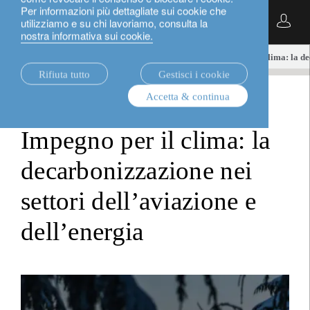
Per informazioni più dettagliate sui cookie che
Italiano
utilizziamo e su chi lavoriamo, consulta la
nostra informativa sui cookie.
notizie.
sustainable investment
Impegno per il clima: la de
Rifiuta tutto
Gestisci i cookie
Accetta & continua
sustainable investment
Impegno per il clima: la
decarbonizzazione nei
settori dell’aviazione e
dell’energia