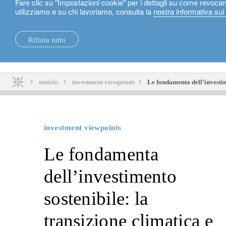
Fare clic su "Impostazioni cookie" per i dettagli su come revocar
utilizziamo e su chi lavoriamo, consulta la
nostra informativa sui
Italiano
Rifiuta tutto
notizie.
sostenibilità.
notizie.
investment viewpoints
Le fondamenta dell’investime
investment viewpoints
Le fondamenta
dell’investimento
sostenibile: la
transizione climatica e