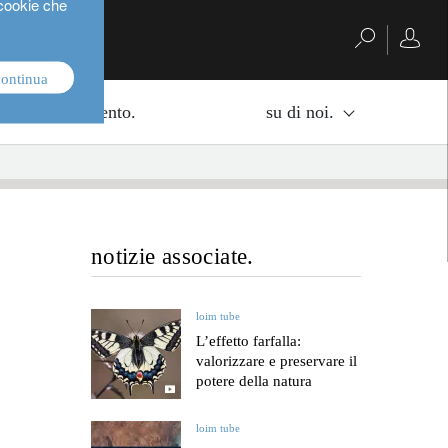
 cookie che
continua
di di investimento.
su di noi.
notizie associate.
loim tube
L’effetto farfalla:
valorizzare e preservare il
potere della natura
loim tube