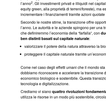
2
l’anno
. Gli investimenti privati e illiquidi nel cap
equity green, alla proprietà di terreni/foreste), ma 
incrementare i finanziamenti tramite azioni quotate 
Secondo le nostre stime, la transizione offre opportuni
l’anno. Le autorità e le aziende spingono per una 
che definiremmo l’economia della “farfalla”, con
due
ben distinti basati sul capitale naturale
:
valorizzare il potere della natura attraverso la b
proteggere il capitale naturale tramite un’econom
Come nel caso degli effetti umani che il mondo sta 
dobbiamo riconoscere e accelerare la transizione 
economico biologico e sostenibile. Questa transizio
tecnologia e digitalizzazione.
Crediamo vi siano
quattro rivoluzioni fondamenta
utilizza le risorse in un modo più sostenibile, circol