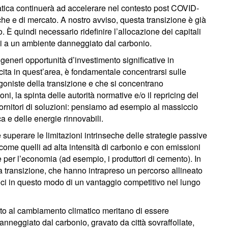
atica continuerà ad accelerare nel contesto post COVID-
che e di mercato. A nostro avviso, questa transizione è già
. È quindi necessario ridefinire l’allocazione dei capitali
si a un ambiente danneggiato dal carbonio.
generi opportunità d’investimento significative in
scita in quest’area, è fondamentale concentrarsi sulle
oniste della transizione e che si concentrano
i, la spinta delle autorità normative e/o il repricing del
i fornitori di soluzioni: pensiamo ad esempio al massiccio
a e delle energie rinnovabili.
 superare le limitazioni intrinseche delle strategie passive
 come quelli ad alta intensità di carbonio e con emissioni
le per l’economia (ad esempio, i produttori di cemento). In
lla transizione, che hanno intrapreso un percorso allineato
doci in questo modo di un vantaggio competitivo nel lungo
to al cambiamento climatico meritano di essere
eggiato dal carbonio, gravato da città sovraffollate,