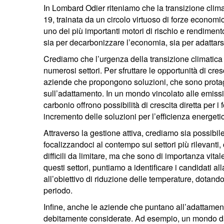
In Lombard Odier riteniamo che la transizione clim
19, trainata da un circolo virtuoso di forze economi
uno dei più importanti motori di rischio e rendimento
sia per decarbonizzare l’economia, sia per adattar
Crediamo che l’urgenza della transizione climatica 
numerosi settori. Per sfruttare le opportunità di cre
aziende che propongono soluzioni, che sono protag
sull’adattamento. In un mondo vincolato alle emission
carbonio offrono possibilità di crescita diretta per 
incremento delle soluzioni per l’efficienza energetic
Attraverso la gestione attiva, crediamo sia possibile
focalizzandoci al contempo sui settori più rilevanti,
difficili da limitare, ma che sono di importanza vita
questi settori, puntiamo a identificare i candidati a
all’obiettivo di riduzione delle temperature, dotan
periodo.
Infine, anche le aziende che puntano all’adattamen
debitamente considerate. Ad esempio, un mondo dann