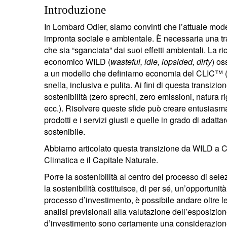
Introduzione
In Lombard Odier, siamo convinti che l’attuale mod
impronta sociale e ambientale. È necessaria una 
che sia “sganciata” dai suoi effetti ambientali. La 
economico WILD (
wasteful, idle, lopsided, dirty
) os
a un modello che definiamo economia del CLIC™ 
snella, inclusiva e pulita. Ai fini di questa transizio
sostenibilità (zero sprechi, zero emissioni, natura 
ecc.). Risolvere queste sfide può creare entusiasman
prodotti e i servizi giusti e quelle in grado di adatta
sostenibile.
Abbiamo articolato questa transizione da WILD a 
Climatica e il Capitale Naturale.
Porre la sostenibilità al centro del processo di se
la sostenibilità costituisce, di per sé, un’opportuni
processo d’investimento, è possibile andare oltre 
analisi previsionali alla valutazione dell’esposizione
d’investimento sono certamente una considerazione 