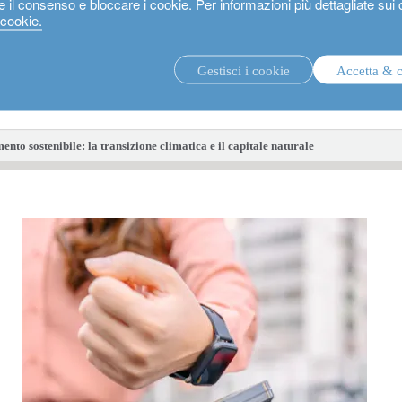
e il consenso e bloccare i cookie. Per informazioni più dettagliate sui
 cookie.
Gestisci i cookie
Accetta & 
strategie di investimento.
fon
nto sostenibile: la transizione climatica e il capitale naturale