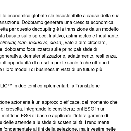
ello economico globale sia insostenibile a causa della sua
transizione. Dobbiamo generare una crescita economica
ricetta per questo decoupling è la transizione da un modello
sia basato sullo spreco, inattivo, asimmetrico e inquinante,
(
circular, lean, inclusive, clean
), vale a dire circolare,
ne, dobbiamo focalizzarci sulle principali sfide di
rigenerativa, dematerializzazione, adattamento, resilienza,
ti opportunità di crescita per le società che offrono i
re i loro modelli di business in vista di un futuro più
CLIC™ in due temi complementari: la Transizione
lezione azionaria è un approccio efficace, dal momento che
tà di crescita. Integrando le considerazioni ESG in un
le metriche ESG di base e applicare l’intera gamma di
 delle aziende alle sfide di sostenibilità. I rendimenti
fondamentale ai fini della selezione, ma investire nelle