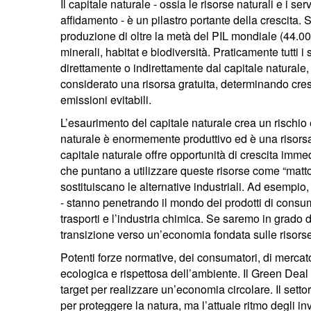
Il capitale naturale - ossia le risorse naturali e i s
affidamento - è un pilastro portante della crescita
produzione di oltre la metà del PIL mondiale (44.00
minerali, habitat e biodiversità. Praticamente tutti i
direttamente o indirettamente dal capitale naturale, 
considerato una risorsa gratuita, determinando cresc
emissioni evitabili.
L’esaurimento del capitale naturale crea un rischio
naturale è enormemente produttivo ed è una risorsa
capitale naturale offre opportunità di crescita imm
che puntano a utilizzare queste risorse come “matton
sostituiscano le alternative industriali. Ad esempio,
- stanno penetrando il mondo dei prodotti di consumo 
trasporti e l’industria chimica. Se saremo in grado 
transizione verso un’economia fondata sulle risorse
Potenti forze normative, dei consumatori, di mercat
ecologica e rispettosa dell’ambiente. Il Green Deal 
target per realizzare un’economia circolare. Il sett
per proteggere la natura, ma l’attuale ritmo degli in