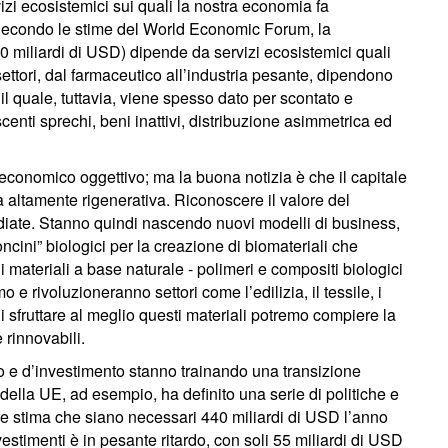
ervizi ecosistemici sui quali la nostra economia fa
. Secondo le stime del World Economic Forum, la
0 miliardi di USD) dipende da servizi ecosistemici quali
 settori, dal farmaceutico all’industria pesante, dipendono
il quale, tuttavia, viene spesso dato per scontato e
enti sprechi, beni inattivi, distribuzione asimmetrica ed
 economico oggettivo; ma la buona notizia è che il capitale
 altamente rigenerativa. Riconoscere il valore del
ediate. Stanno quindi nascendo nuovi modelli di business,
cini” biologici per la creazione di biomateriali che
 i materiali a base naturale - polimeri e compositi biologici
e rivoluzioneranno settori come l’edilizia, il tessile, i
di sfruttare al meglio questi materiali potremo compiere la
 rinnovabili.
o e d’investimento stanno trainando una transizione
della UE, ad esempio, ha definito una serie di politiche e
ore stima che siano necessari 440 miliardi di USD l’anno
vestimenti è in pesante ritardo, con soli 55 miliardi di USD