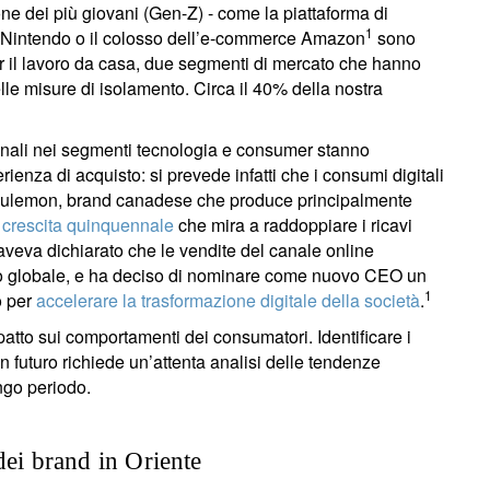
one dei più giovani (Gen-Z) - come la piattaforma di
1
si Nintendo o il colosso dell’e-commerce Amazon
sono
er il lavoro da casa, due segmenti di mercato che hanno
elle misure di isolamento. Circa il 40% della nostra
ionali nei segmenti tecnologia e consumer stanno
ienza di acquisto: si prevede infatti che i consumi digitali
Lululemon, brand canadese che produce principalmente
 crescita quinquennale
che mira a raddoppiare i ricavi
veva dichiarato che le vendite del canale online
ato globale, e ha deciso di nominare come nuovo CEO un
1
o per
accelerare la trasformazione digitale della società
.
atto sui comportamenti dei consumatori. Identificare i
futuro richiede un’attenta analisi delle tendenze
ungo periodo.
dei brand in Oriente