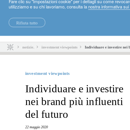
Fare clic su "Impostazioni cookie" per i dettagli su come revocar
utilizziamo e su chi lavoriamo, consulta la
nostra informativa sui
Italiano
Rifiuta tutto
notizie.
sostenibilità.
notizie.
investment viewpoints
Individuare e investire nei 
investment viewpoints
Individuare e investire
nei brand più influenti
del futuro
22 maggio 2020