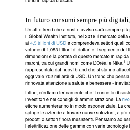
trend in rapida crescita.
In futuro consumi sempre più digitali,
Un altro trend che a nostro avviso sarà sempre più 
il Global Wealth Institute, nel 2018 il mercato dell
ai
4,5 trilioni di USD
e comprendeva settori quali cos
volume di 1,083 trilioni di dollari e il segmento del
dimensioni e la portata di questo mercato in rapi
1
marchi, tra cui grandi nomi come L’Oréal e Nike.
Un
rappresentata dai nuovi brand che si stanno affacci
oggi vale 702 miliardi di USD. Un trend che pensiamo
rinnovata attenzione a salute e benessere - inevi
Infine, crediamo fermamente che il concetto di soste
investitori e nei consigli di amministrazione. La
rivo
etiche aumenteranno in modo esponenziale. La cre
spinge le aziende a trovare nuove soluzioni, a prom
prodotti o settori finora inesistenti. Pensiamo ad es
l’elettrificazione delle gamme con varie tecnologie