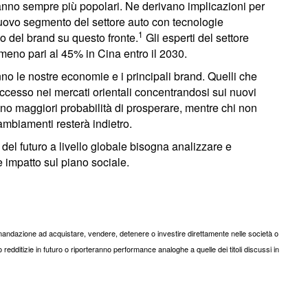
teranno sempre più popolari. Ne derivano implicazioni per
uovo segmento del settore auto con tecnologie
1
gio del brand su questo fronte.
Gli esperti del settore
eno pari al 45% in Cina entro il 2030.
o le nostre economie e i principali brand. Quelli che
uccesso nei mercati orientali concentrandosi sui nuovi
nno maggiori probabilità di prosperare, mentre chi non
ambiamenti resterà indietro.
 del futuro a livello globale bisogna analizzare e
e impatto sul piano sociale.
comandazione ad acquistare, vendere, detenere o investire direttamente nelle società o
redditizie in futuro o riporteranno performance analoghe a quelle dei titoli discussi in