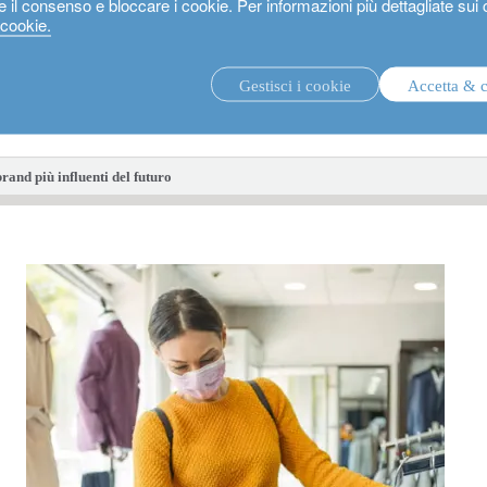
e il consenso e bloccare i cookie. Per informazioni più dettagliate sui
 cookie.
Gestisci i cookie
Accetta & 
strategie di investimento.
fon
brand più influenti del futuro