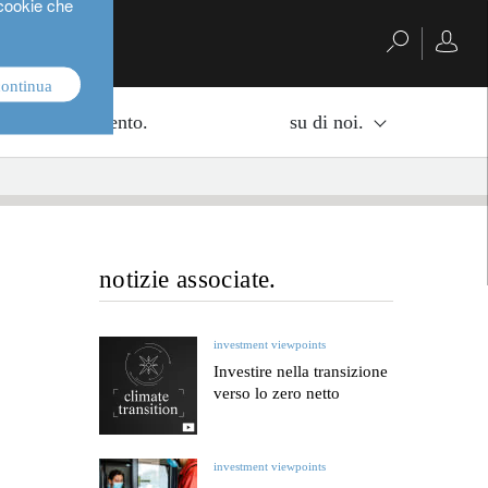
 cookie che
continua
di di investimento.
su di noi.
notizie associate.
investment viewpoints
Investire nella transizione
verso lo zero netto
investment viewpoints