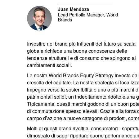
Juan Mendoza
Lead Portfolio Manager, World
Brands
Investire nei brand più influenti del futuro su scala
globale richiede una buona conoscenza delle
tendenze strutturali e di consumo che spingono ai
cambiamenti sociali.
La nostra World Brands Equity Strategy investe dal 
crescita del capitale. La nostra strategia si focaliz
impegno verso la sostenibilità e uno o più marchi di
patrimoniali solidi, un indebitamento ridotto e una
Tipicamente, questi marchi godono di un buon poter
di commutazione spesso elevati. Grazie alla forza 
campo d’azione a nuove categorie di prodotti, come
Molti di questi brand rivolti ai consumatori - sopratt
dimostrato di saper riportare buone performance anc