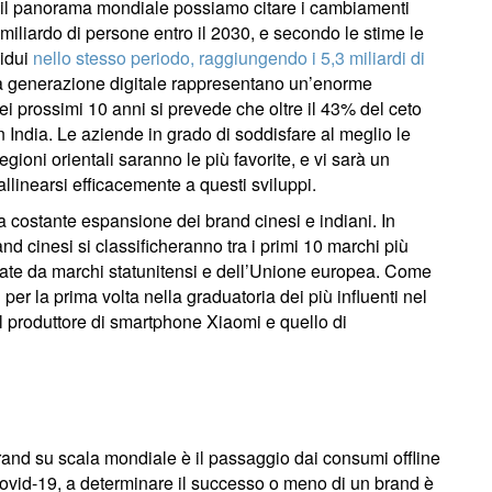
 il panorama mondiale possiamo citare i cambiamenti
miliardo di persone entro il 2030, e secondo le stime le
vidui
nello stesso periodo, raggiungendo i 5,3 miliardi di
a generazione digitale rappresentano un’enorme
ei prossimi 10 anni si prevede che oltre il 43% del ceto
 India. Le aziende in grado di soddisfare al meglio le
gioni orientali saranno le più favorite, e vi sarà un
llinearsi efficacemente a questi sviluppi.
a costante espansione dei brand cinesi e indiani. In
and cinesi si classificheranno tra i primi 10 marchi più
cupate da marchi statunitensi e dell’Unione europea. Come
 per la prima volta nella graduatoria dei più influenti nel
il produttore di smartphone Xiaomi e quello di
 brand su scala mondiale è il passaggio dai consumi offline
Covid-19, a determinare il successo o meno di un brand è