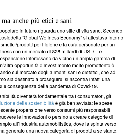
 ma anche più etici e sani
popolare in futuro riguarda uno stile di vita sano. Secondo
a cosiddetta “Global Wellness Economy” si attestava intorno
metici/prodotti per l’igiene e la cura personale per un
 fitness con un mercato di 828 miliardi di USD. Le
da espansione interessano da vicino un’ampia gamma di
’altra opportunità d’investimento molto promettente è
ando sul mercato degli alimenti sani e dietetici, che ad
 sia destinato a proseguire: si riscontra infatti una
tabile conseguenza della pandemia di Covid-19.
nibilità diventerà fondamentale tra i consumatori, gli
luzione della sostenibilità
è già ben avviata: le spese
scente propensione verso consumi più responsabili
uovere le innovazioni o persino a creare categorie di
empio all’industria automobilistica, dove la spinta verso
 ha generato una nuova categoria di prodotti a sé stante.