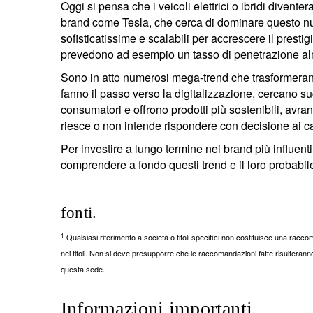
Oggi si pensa che i veicoli elettrici o ibridi diven
brand come Tesla, che cerca di dominare questo n
sofisticatissime e scalabili per accrescere il presti
prevedono ad esempio un tasso di penetrazione alm
Sono in atto numerosi mega-trend che trasformerann
fanno il passo verso la digitalizzazione, cercano s
consumatori e offrono prodotti più sostenibili, avra
riesce o non intende rispondere con decisione ai c
Per investire a lungo termine nei brand più influenti
comprendere a fondo questi trend e il loro probabil
fonti.
1
Qualsiasi riferimento a società o titoli specifici non costituisce una rac
nei titoli. Non si deve presupporre che le raccomandazioni fatte risulteranno 
questa sede.
Informazioni importanti.