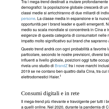
Tra i mega-trend destinati a mutare profondamente
demografici: la popolazione globale crescerà di un 
classi medie si arricchiranno di due miliardi di indi
persone
. La classe media in espansione e la nuov
opportunità per i brand leader e quelli emergenti. N
medio su scala mondiale si concentrerà in Cina e in
esigenze di questa categoria di consumatori nelle re
impatto molto significativo sui brand che sapranno a
Questo trend andrà con ogni probabilità a favorire l
particolare, secondo le nostre previsioni, diversi br
influenti a livello globale, posizioni oggi tutte oc
rivela uno studio di
BrandZ
fra i nove marchi inclusi
2019 se ne contano ben quattro dalla Cina, tra cui 
1
elettrodomestici Haier.
Consumi digitali e in rete
Il mega-trend più rilevante e travolgente per tutti i
a quelli online. Nel 2020, durante la pandemia di 