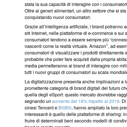
stata la sua capacità di interagire con i consumatori 
Oltre ai generi alimentari, un altro settore che si s
conquistando nuovi consumatori.
Grazie all’intelligenza artificiale, i brand potranno
siti Internet, nelle piattaforme di e-commerce e sui
consumatori tendono a essere sempre più “conness
1
nascenti come la realtà virtuale. Amazon
, ad esem
consumatori di visualizzare i prodotti direttamente
probabile che poter fare acquisti dalla propria abit
media permetteranno ai brand di interagire con milio
tutti i nuovi gruppi di consumatori su scala mondi
La digitalizzazione presenta anche implicazioni a lu
promettente categoria di brand digitali del futuro 
quella degli eSport: questo mercato dovrebbe raggi
segnando un
aumento del 16% rispetto al 2019
. Di
cinesi Tencent e
BiliBili
, hanno ampliato la loro pr
interessanti è quello delle piattaforme di sharing: 
fruire di determinati beni secondo modelli di condiv