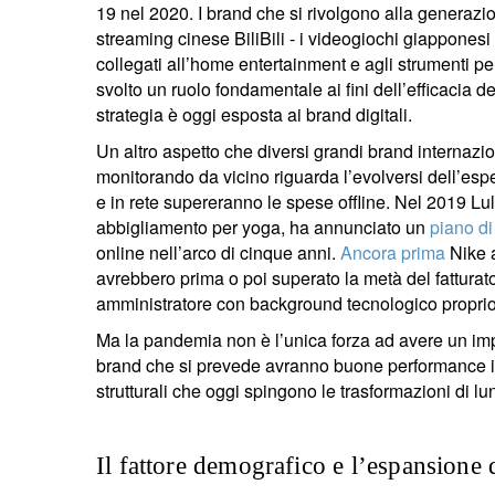
19 nel 2020. I brand che si rivolgono alla generazi
streaming cinese BiliBili - i videogiochi giappone
collegati all’home entertainment e agli strumenti p
svolto un ruolo fondamentale ai fini dell’efficacia d
strategia è oggi esposta ai brand digitali.
Un altro aspetto che diversi grandi brand internaz
monitorando da vicino riguarda l’evolversi dell’esper
e in rete supereranno le spese offline. Nel 2019 
abbigliamento per yoga, ha annunciato un
piano di
online nell’arco di cinque anni.
Ancora prima
Nike a
avrebbero prima o poi superato la metà del fattur
amministratore con background tecnologico propri
Ma la pandemia non è l’unica forza ad avere un imp
brand che si prevede avranno buone performance in 
strutturali che oggi spingono le trasformazioni di l
Il fattore demografico e l’espansione 