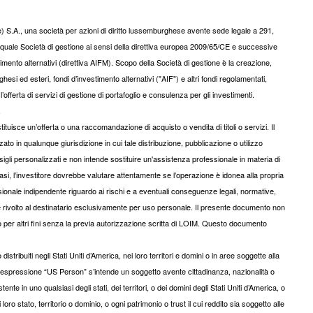
S.A., una società per azioni di diritto lussemburghese avente sede legale a 291,
uale Società di gestione ai sensi della direttiva europea 2009/65/CE e successive
imento alternativi (direttiva AIFM). Scopo della Società di gestione è la creazione,
 ed esteri, fondi d’investimento alternativi ("AIF") e altri fondi regolamentati,
’offerta di servizi di gestione di portafoglio e consulenza per gli investimenti.
.
isce un’offerta o una raccomandazione di acquisto o vendita di titoli o servizi. Il
ato in qualunque giurisdizione in cui tale distribuzione, pubblicazione o utilizzo
gli personalizzati e non intende sostituire un'assistenza professionale in materia di
iasi, l’investitore dovrebbe valutare attentamente se l’operazione è idonea alla propria
onale indipendente riguardo ai rischi e a eventuali conseguenze legali, normative,
d è rivolto al destinatario esclusivamente per uso personale. Il presente documento non
to per altri fini senza la previa autorizzazione scritta di LOIM. Questo documento
tribuiti negli Stati Uniti d’America, nei loro territori e domini o in aree soggette alla
 l’espressione “US Person” s’intende un soggetto avente cittadinanza, nazionalità o
nte in uno qualsiasi degli stati, dei territori, o dei domini degli Stati Uniti d’America, o
i loro stato, territorio o dominio, o ogni patrimonio o trust il cui reddito sia soggetto alle