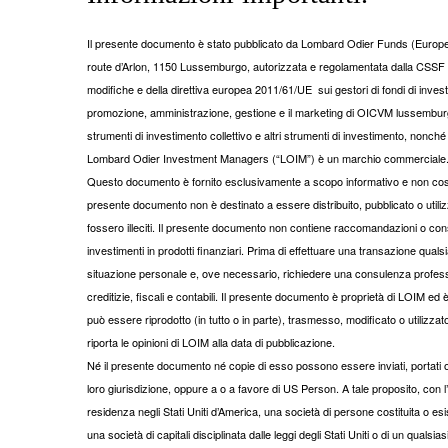
Il presente documento è stato pubblicato da Lombard Odier Funds (Europe) 
route d’Arlon, 1150 Lussemburgo, autorizzata e regolamentata dalla CSSF q
modifiche e della direttiva europea 2011/61/UE sui gestori di fondi di invest
promozione, amministrazione, gestione e il marketing di OICVM lussemburghesi
strumenti di investimento collettivo e altri strumenti di investimento, nonché l
Lombard Odier Investment Managers (“LOIM”) è un marchio commerciale
Questo documento è fornito esclusivamente a scopo informativo e non costitu
presente documento non è destinato a essere distribuito, pubblicato o utilizz
fossero illeciti. Il presente documento non contiene raccomandazioni o consi
investimenti in prodotti finanziari. Prima di effettuare una transazione quals
situazione personale e, ove necessario, richiedere una consulenza professi
creditizie, fiscali e contabili. Il presente documento è proprietà di LOIM e
può essere riprodotto (in tutto o in parte), trasmesso, modificato o utilizza
riporta le opinioni di LOIM alla data di pubblicazione.
Né il presente documento né copie di esso possono essere inviati, portati o dis
loro giurisdizione, oppure a o a favore di US Person. A tale proposito, con
residenza negli Stati Uniti d’America, una società di persone costituita o esiste
una società di capitali disciplinata dalle leggi degli Stati Uniti o di un qualsias