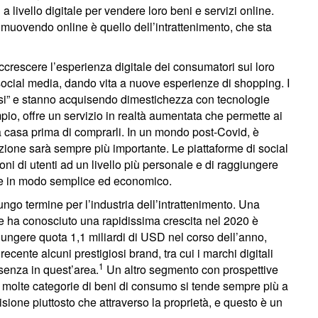
a livello digitale per vendere loro beni e servizi online.
ta muovendo online è quello dell’intrattenimento, che sta
 accrescere l’esperienza digitale dei consumatori sui loro
 social media, dando vita a nuove esperienze di shopping. I
i” e stanno acquisendo dimestichezza con tecnologie
pio, offre un servizio in realtà aumentata che permette ai
 a casa prima di comprarli. In un mondo post-Covid, è
azione sarà sempre più importante. Le piattaforme di social
ni di utenti ad un livello più personale e di raggiungere
ale in modo semplice ed economico.
ngo termine per l’industria dell’intrattenimento. Una
che ha conosciuto una rapidissima crescita nel 2020 è
ungere quota 1,1 miliardi di USD nel corso dell’anno,
 recente alcuni prestigiosi brand, tra cui i marchi digitali
1
esenza in quest’are
.
Un altro segmento con prospettive
a
in molte categorie di beni di consumo si tende sempre più a
isione piuttosto che attraverso la proprietà, e questo è un