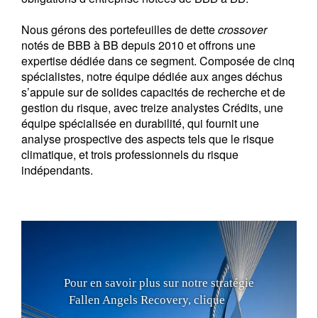
Nous gérons des portefeuilles de dette
crossover
notés de BBB à BB depuis 2010 et offrons une
expertise dédiée dans ce segment. Composée de cinq
spécialistes, notre équipe dédiée aux anges déchus
s’appuie sur de solides capacités de recherche et de
gestion du risque, avec treize analystes Crédits, une
équipe spécialisée en durabilité, qui fournit une
analyse prospective des aspects tels que le risque
climatique, et trois professionnels du risque
indépendants.
P
o
u
r
e
n
s
a
v
o
i
r
p
l
u
s
s
u
r
n
o
t
r
e
s
t
r
a
t
é
g
i
e
F
a
l
l
e
n
A
n
g
e
l
s
R
e
c
o
v
e
r
y
,
c
l
i
q
u
e
z
i
c
i
.