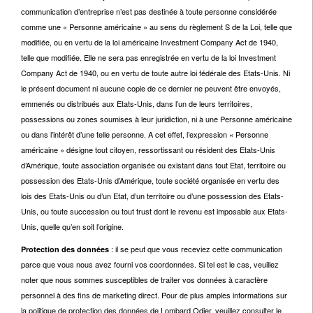
communication d’entreprise n’est pas destinée à toute personne considérée
comme une « Personne américaine » au sens du règlement S de la Loi, telle que
modifiée, ou en vertu de la loi américaine Investment Company Act de 1940,
telle que modifiée. Elle ne sera pas enregistrée en vertu de la loi Investment
Company Act de 1940, ou en vertu de toute autre loi fédérale des Etats-Unis. Ni
le présent document ni aucune copie de ce dernier ne peuvent être envoyés,
emmenés ou distribués aux Etats-Unis, dans l’un de leurs territoires,
possessions ou zones soumises à leur juridiction, ni à une Personne américaine
ou dans l’intérêt d’une telle personne. A cet effet, l’expression « Personne
américaine » désigne tout citoyen, ressortissant ou résident des Etats-Unis
d’Amérique, toute association organisée ou existant dans tout Etat, territoire ou
possession des Etats-Unis d’Amérique, toute société organisée en vertu des
lois des Etats-Unis ou d’un Etat, d’un territoire ou d’une possession des Etats-
Unis, ou toute succession ou tout trust dont le revenu est imposable aux Etats-
Unis, quelle qu’en soit l’origine.
: il se peut que vous receviez cette communication
Protection des données
parce que vous nous avez fourni vos coordonnées. Si tel est le cas, veuillez
noter que nous sommes susceptibles de traiter vos données à caractère
personnel à des fins de marketing direct. Pour de plus amples informations sur
la politique de protection des données de Lombard Odier, veuillez consulter le