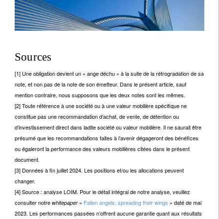
Sources
[1] Une obligation devient un « ange déchu » à la suite de la rétrogradation de sa
note, et non pas de la note de son émetteur. Dans le présent article, sauf
mention contraire, nous supposons que les deux notes sont les mêmes.
[2] Toute référence à une société ou à une valeur mobilière spécifique ne
constitue pas une recommandation d’achat, de vente, de détention ou
d’investissement direct dans ladite société ou valeur mobilière. Il ne saurait être
présumé que les recommandations faites à l’avenir dégageront des bénéfices
ou égaleront la performance des valeurs mobilières citées dans le présent
document.
[3] Données à fin juillet 2024. Les positions et/ou les allocations peuvent
changer.
[4] Source : analyse LOIM. Pour le détail intégral de notre analyse, veuillez
consulter notre
«
Fallen angels: spreading their wings
» daté de mai
whitepaper
2023. Les performances passées n’offrent aucune garantie quant aux résultats