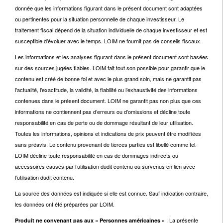
donnée que les informations figurant dans le présent document sont adaptées
ou pertinentes pour la situation personnelle de chaque investisseur. Le
traitement fiscal dépend de la situation individuelle de chaque investisseur et est
susceptible d’évoluer avec le temps. LOIM ne fournit pas de conseils fiscaux.
Les informations et les analyses figurant dans le présent document sont basées
sur des sources jugées fiables. LOIM fait tout son possible pour garantir que le
contenu est créé de bonne foi et avec le plus grand soin, mais ne garantit pas
l’actualité, l’exactitude, la validité, la fiabilité ou l’exhaustivité des informations
contenues dans le présent document. LOIM ne garantit pas non plus que ces
informations ne contiennent pas d’erreurs ou d’omissions et décline toute
responsabilité en cas de perte ou de dommage résultant de leur utilisation.
Toutes les informations, opinions et indications de prix peuvent être modifiées
sans préavis. Le contenu provenant de tierces parties est libellé comme tel.
LOIM décline toute responsabilité en cas de dommages indirects ou
accessoires causés par l’utilisation dudit contenu ou survenus en lien avec
l’utilisation dudit contenu.
La source des données est indiquée si elle est connue. Sauf indication contraire,
les données ont été préparées par LOIM.
: La présente
Produit ne convenant pas aux « Personnes américaines »