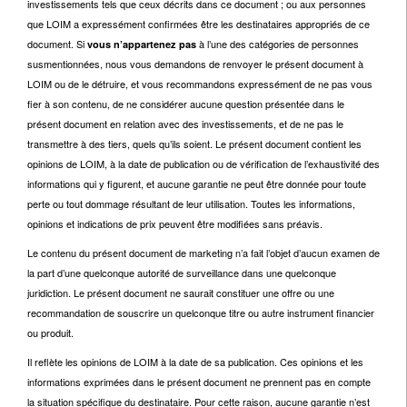
investissements tels que ceux décrits dans ce document ; ou aux personnes
que LOIM a expressément confirmées être les destinataires appropriés de ce
document. Si
à l’une des catégories de personnes
vous n’appartenez pas
susmentionnées, nous vous demandons de renvoyer le présent document à
LOIM ou de le détruire, et vous recommandons expressément de ne pas vous
fier à son contenu, de ne considérer aucune question présentée dans le
présent document en relation avec des investissements, et de ne pas le
transmettre à des tiers, quels qu’ils soient. Le présent document contient les
opinions de LOIM, à la date de publication ou de vérification de l’exhaustivité des
informations qui y figurent, et aucune garantie ne peut être donnée pour toute
perte ou tout dommage résultant de leur utilisation. Toutes les informations,
opinions et indications de prix peuvent être modifiées sans préavis.
Le contenu du présent document de marketing n’a fait l’objet d’aucun examen de
la part d’une quelconque autorité de surveillance dans une quelconque
juridiction. Le présent document ne saurait constituer une offre ou une
recommandation de souscrire un quelconque titre ou autre instrument financier
ou produit.
Il reflète les opinions de LOIM à la date de sa publication. Ces opinions et les
informations exprimées dans le présent document ne prennent pas en compte
la situation spécifique du destinataire. Pour cette raison, aucune garantie n’est