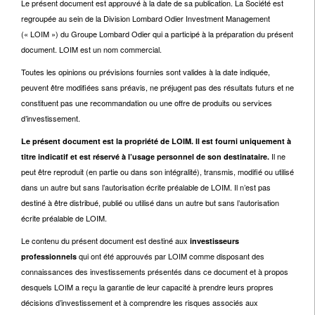
Le présent document est approuvé à la date de sa publication. La Société est
regroupée au sein de la Division Lombard Odier Investment Management
(« LOIM ») du Groupe Lombard Odier qui a participé à la préparation du présent
document. LOIM est un nom commercial.
Toutes les opinions ou prévisions fournies sont valides à la date indiquée,
peuvent être modifiées sans préavis, ne préjugent pas des résultats futurs et ne
constituent pas une recommandation ou une offre de produits ou services
d’investissement.
Le présent document est la propriété de LOIM. Il est fourni uniquement à
Il ne
titre indicatif et est réservé à l’usage personnel de son destinataire.
peut être reproduit (en partie ou dans son intégralité), transmis, modifié ou utilisé
dans un autre but sans l’autorisation écrite préalable de LOIM. Il n’est pas
destiné à être distribué, publié ou utilisé dans un autre but sans l’autorisation
écrite préalable de LOIM.
Le contenu du présent document est destiné aux
investisseurs
qui ont été approuvés par LOIM comme disposant des
professionnels
connaissances des investissements présentés dans ce document et à propos
desquels LOIM a reçu la garantie de leur capacité à prendre leurs propres
décisions d’investissement et à comprendre les risques associés aux