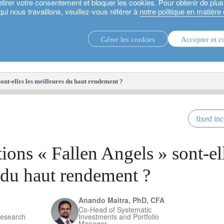
etirer votre consentement et bloquer les cookies. Pour obtenir de plu
qui nous travaillons, veuillez-vous référer à
notre politique en matière
Gérer les cookies
Accepter et c
stratégies d’investissement.
fonds d'i
sont-elles les meilleures du haut rendement ?
fixed in
ions « Fallen Angels » sont-ell
 du haut rendement ?
Anando Maitra, PhD, CFA
Co-Head of Systematic
Research
Investments and Portfolio
Manager