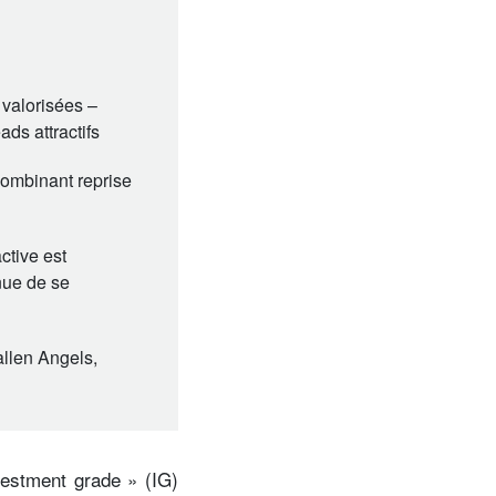
valorisées –
ads attractifs
combinant reprise
ctive est
inue de se
allen Angels,
vestment grade » (IG)