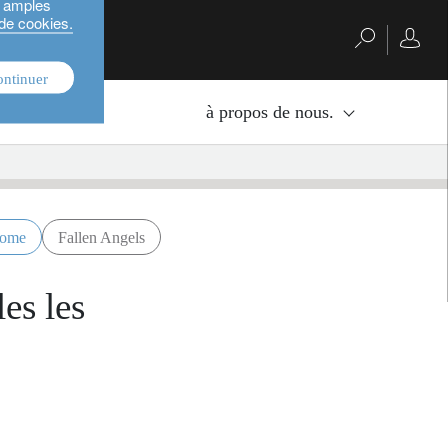
s amples
 de cookies.
ontinuer
nvestissement.
à propos de nous.
come
Fallen Angels
es les