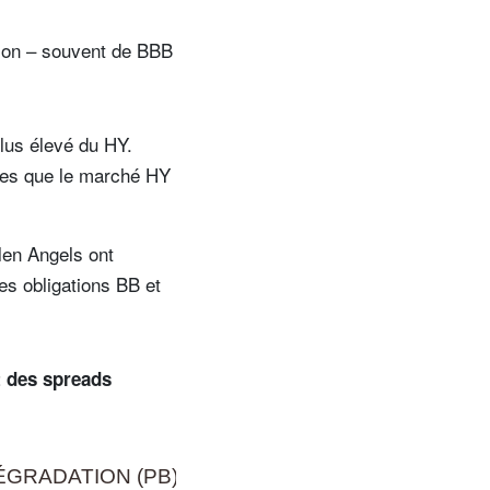
tion – souvent de BBB
plus élevé du HY.
des que le marché HY
llen Angels ont
es obligations BB et
t des spreads