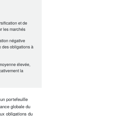
sification et de
ur les marchés
ation négative
x des obligations à
t moyenne élevée,
cativement la
un portefeuille
rmance globale du
ux obligations du