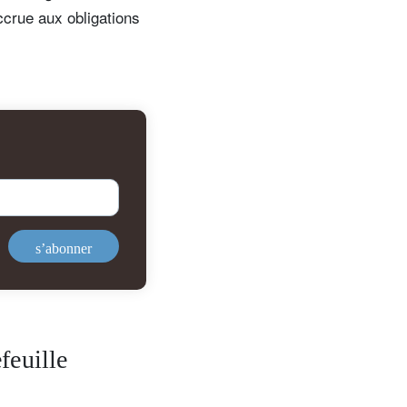
ccrue aux obligations
s’abonner
feuille