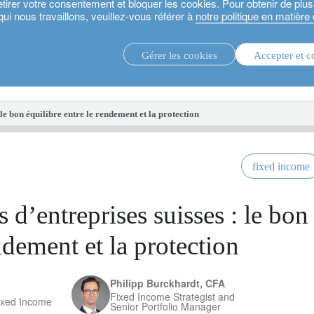
etirer votre consentement et bloquer les cookies. Pour obtenir de plu
qui nous travaillons, veuillez-vous référer à
notre politique en matière
Gérer les cookies
Accepter et c
stratégies d’investissement.
fonds d'i
 le bon équilibre entre le rendement et la protection
fixed income
 d’entreprises suisses : le bon
ndement et la protection
Philipp Burckhardt, CFA
Fixed Income Strategist and
ixed Income
Senior Portfolio Manager