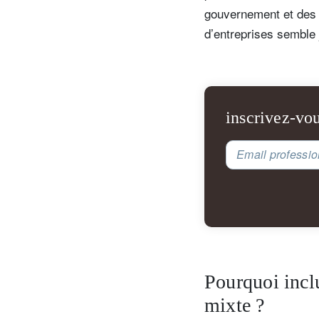
gouvernement et des e
d’entreprises semble j
inscrivez-vou
Email professio
Pourquoi inclu
mixte ?