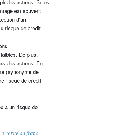
li des actions. Si les
vantage est souvent
tection d’un
au risque de crédit.
ions
faibles. De plus,
urs des actions. En
urte (synonyme de
de risque de crédit
iée à un risque de
 priorité au franc