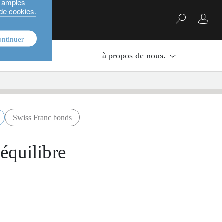
s amples
 de cookies.
ontinuer
nvestissement.
à propos de nous.
Swiss Franc bonds
 équilibre