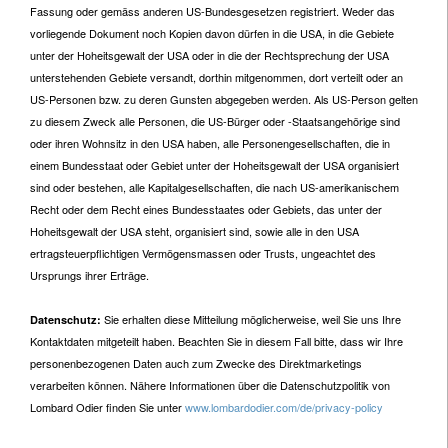
Fassung oder gemäss anderen US-Bundesgesetzen registriert. Weder das
vorliegende Dokument noch Kopien davon dürfen in die USA, in die Gebiete
unter der Hoheitsgewalt der USA oder in die der Rechtsprechung der USA
unterstehenden Gebiete versandt, dorthin mitgenommen, dort verteilt oder an
US-Personen bzw. zu deren Gunsten abgegeben werden. Als US-Person gelten
zu diesem Zweck alle Personen, die US-Bürger oder -Staatsangehörige sind
oder ihren Wohnsitz in den USA haben, alle Personengesellschaften, die in
einem Bundesstaat oder Gebiet unter der Hoheitsgewalt der USA organisiert
sind oder bestehen, alle Kapitalgesellschaften, die nach US-amerikanischem
Recht oder dem Recht eines Bundesstaates oder Gebiets, das unter der
Hoheitsgewalt der USA steht, organisiert sind, sowie alle in den USA
ertragsteuerpflichtigen Vermögensmassen oder Trusts, ungeachtet des
Ursprungs ihrer Erträge.
Sie erhalten diese Mitteilung möglicherweise, weil Sie uns Ihre
Datenschutz:
Kontaktdaten mitgeteilt haben. Beachten Sie in diesem Fall bitte, dass wir Ihre
personenbezogenen Daten auch zum Zwecke des Direktmarketings
verarbeiten können. Nähere Informationen über die Datenschutzpolitik von
Lombard Odier finden Sie unter
www.lombardodier.com/de/privacy-policy