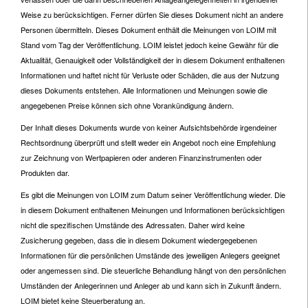
Weise zu berücksichtigen. Ferner dürfen Sie dieses Dokument nicht an andere
Personen übermitteln. Dieses Dokument enthält die Meinungen von LOIM mit
Stand vom Tag der Veröffentlichung. LOIM leistet jedoch keine Gewähr für die
Aktualität, Genauigkeit oder Vollständigkeit der in diesem Dokument enthaltenen
Informationen und haftet nicht für Verluste oder Schäden, die aus der Nutzung
dieses Dokuments entstehen. Alle Informationen und Meinungen sowie die
angegebenen Preise können sich ohne Vorankündigung ändern.
Der Inhalt dieses Dokuments wurde von keiner Aufsichtsbehörde irgendeiner
Rechtsordnung überprüft und stellt weder ein Angebot noch eine Empfehlung
zur Zeichnung von Wertpapieren oder anderen Finanzinstrumenten oder
Produkten dar.
Es gibt die Meinungen von LOIM zum Datum seiner Veröffentlichung wieder. Die
in diesem Dokument enthaltenen Meinungen und Informationen berücksichtigen
nicht die spezifischen Umstände des Adressaten. Daher wird keine
Zusicherung gegeben, dass die in diesem Dokument wiedergegebenen
Informationen für die persönlichen Umstände des jeweiligen Anlegers geeignet
oder angemessen sind. Die steuerliche Behandlung hängt von den persönlichen
Umständen der Anlegerinnen und Anleger ab und kann sich in Zukunft ändern.
LOIM bietet keine Steuerberatung an.