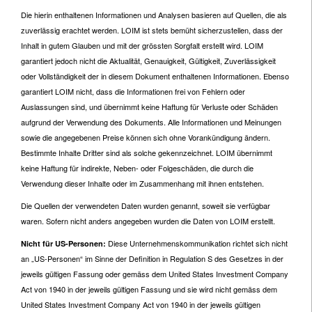
Die hierin enthaltenen Informationen und Analysen basieren auf Quellen, die als
zuverlässig erachtet werden. LOIM ist stets bemüht sicherzustellen, dass der
Inhalt in gutem Glauben und mit der grössten Sorgfalt erstellt wird. LOIM
garantiert jedoch nicht die Aktualität, Genauigkeit, Gültigkeit, Zuverlässigkeit
oder Vollständigkeit der in diesem Dokument enthaltenen Informationen. Ebenso
garantiert LOIM nicht, dass die Informationen frei von Fehlern oder
Auslassungen sind, und übernimmt keine Haftung für Verluste oder Schäden
aufgrund der Verwendung des Dokuments. Alle Informationen und Meinungen
sowie die angegebenen Preise können sich ohne Vorankündigung ändern.
Bestimmte Inhalte Dritter sind als solche gekennzeichnet. LOIM übernimmt
keine Haftung für indirekte, Neben- oder Folgeschäden, die durch die
Verwendung dieser Inhalte oder im Zusammenhang mit ihnen entstehen.
Die Quellen der verwendeten Daten wurden genannt, soweit sie verfügbar
waren. Sofern nicht anders angegeben wurden die Daten von LOIM erstellt.
Diese Unternehmenskommunikation richtet sich nicht
Nicht für US-Personen:
an „US-Personen“ im Sinne der Definition in Regulation S des Gesetzes in der
jeweils gültigen Fassung oder gemäss dem United States Investment Company
Act von 1940 in der jeweils gültigen Fassung und sie wird nicht gemäss dem
United States Investment Company Act von 1940 in der jeweils gültigen