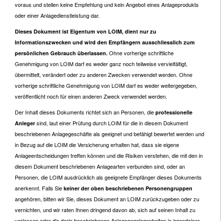
voraus und stellen keine Empfehlung und kein Angebot eines Anlageprodukts
oder einer Anlagedienstleistung dar.
Dieses Dokument ist Eigentum von LOIM, dient nur zu
Informationszwecken und wird den Empfängern ausschliesslich zum
Ohne vorherige schriftliche
persönlichen Gebrauch überlassen.
Genehmigung von LOIM darf es weder ganz noch teilweise vervielfältigt,
übermittelt, verändert oder zu anderen Zwecken verwendet werden. Ohne
vorherige schriftliche Genehmigung von LOIM darf es weder weitergegeben,
veröffentlicht noch für einen anderen Zweck verwendet werden.
Der Inhalt dieses Dokuments richtet sich an Personen, die
professionelle
sind, laut einer Prüfung durch LOIM für die in diesem Dokument
Anleger
beschriebenen Anlagegeschäfte als geeignet und befähigt bewertet werden und
in Bezug auf die LOIM die Versicherung erhalten hat, dass sie eigene
Anlageentscheidungen treffen können und die Risiken verstehen, die mit den in
diesem Dokument beschriebenen Anlagearten verbunden sind, oder an
Personen, die LOIM ausdrücklich als geeignete Empfänger dieses Dokuments
anerkennt. Falls Sie
keiner der oben beschriebenen Personengruppen
angehören, bitten wir Sie, dieses Dokument an LOIM zurückzugeben oder zu
vernichten, und wir raten Ihnen dringend davon ab, sich auf seinen Inhalt zu
verlassen oder die darin beschriebenen Anlageangelegenheiten in irgendeiner