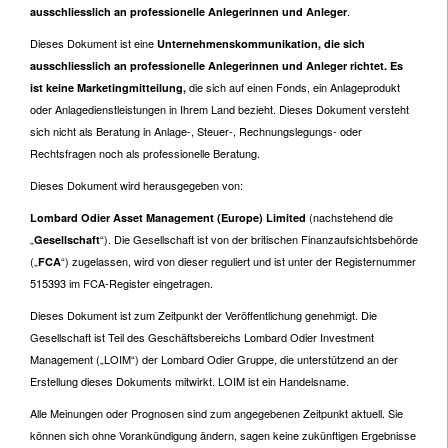
.
ausschliesslich an professionelle Anlegerinnen und Anleger
Dieses Dokument ist eine
Unternehmenskommunikation, die sich
ausschliesslich an professionelle Anlegerinnen und Anleger richtet. Es
die sich auf einen Fonds, ein Anlageprodukt
ist keine Marketingmitteilung,
oder Anlagedienstleistungen in Ihrem Land bezieht. Dieses Dokument versteht
sich nicht als Beratung in Anlage-, Steuer-, Rechnungslegungs- oder
Rechtsfragen noch als professionelle Beratung.
Dieses Dokument wird herausgegeben von:
(nachstehend die
Lombard Odier Asset Management (Europe) Limited
„
“). Die Gesellschaft ist von der britischen Finanzaufsichtsbehörde
Gesellschaft
(„
“) zugelassen, wird von dieser reguliert und ist unter der Registernummer
FCA
515393 im FCA-Register eingetragen.
Dieses Dokument ist zum Zeitpunkt der Veröffentlichung genehmigt. Die
Gesellschaft ist Teil des Geschäftsbereichs Lombard Odier Investment
Management („LOIM“) der Lombard Odier Gruppe, die unterstützend an der
Erstellung dieses Dokuments mitwirkt. LOIM ist ein Handelsname.
Alle Meinungen oder Prognosen sind zum angegebenen Zeitpunkt aktuell. Sie
können sich ohne Vorankündigung ändern, sagen keine zukünftigen Ergebnisse