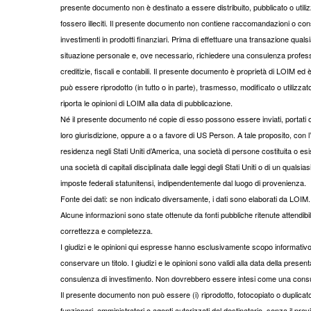
presente documento non è destinato a essere distribuito, pubblicato o utilizz
fossero illeciti. Il presente documento non contiene raccomandazioni o consi
investimenti in prodotti finanziari. Prima di effettuare una transazione quals
situazione personale e, ove necessario, richiedere una consulenza professi
creditizie, fiscali e contabili. Il presente documento è proprietà di LOIM e
può essere riprodotto (in tutto o in parte), trasmesso, modificato o utilizza
riporta le opinioni di LOIM alla data di pubblicazione.
Né il presente documento né copie di esso possono essere inviati, portati o dis
loro giurisdizione, oppure a o a favore di US Person. A tale proposito, con
residenza negli Stati Uniti d’America, una società di persone costituita o esiste
una società di capitali disciplinata dalle leggi degli Stati Uniti o di un qualsias
imposte federali statunitensi, indipendentemente dal luogo di provenienza.
Fonte dei dati: se non indicato diversamente, i dati sono elaborati da LOIM.
Alcune informazioni sono state ottenute da fonti pubbliche ritenute attendib
correttezza e completezza.
I giudizi e le opinioni qui espresse hanno esclusivamente scopo informat
conservare un titolo. I giudizi e le opinioni sono validi alla data della p
consulenza di investimento. Non dovrebbero essere intesi come una consu
Il presente documento non può essere (i) riprodotto, fotocopiato o duplicato
funzionari, amministratori o agenti autorizzati del destinatario, senza il 