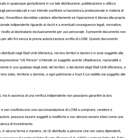
ato in qualunque giurisdizione in cui tale distribuzione, pubblicazione o utilizzo
gli personalizzati e non intende sostituire un'assistenza professionale in materia di
iasi, l’investitore dovrebbe valutare attentamente se l’operazione è idonea alla propria
onale indipendente riguardo ai rischi e a eventuali conseguenze legali, normative,
d è rivolto al destinatario esclusivamente per uso personale. Il presente documento non
to per altri fini senza la previa autorizzazione scritta di LOIM. Questo documento
tribuiti negli Stati Uniti d’America, nei loro territori e domini o in aree soggette alla
 l’espressione “US Person” s’intende un soggetto avente cittadinanza, nazionalità o
nte in uno qualsiasi degli stati, dei territori, o dei domini degli Stati Uniti d’America, o
i loro stato, territorio o dominio, o ogni patrimonio o trust il cui reddito sia soggetto alle
ili, ma in assenza di una verifica indipendente non possiamo garantire la loro
ivo e non costituiscono una raccomandazione di LOIM a comprare, vendere o
resentazione, possono essere soggetti a modifiche e non devono essere intesi come una
lenza di investimento.
, in alcuna forma o maniera, né (ii) distribuito a persone che non siano dipendenti,
previo consenso di Lombard Odier Funds (Europe) S.A. ©2021 Lombard Odier IM. Tutti i