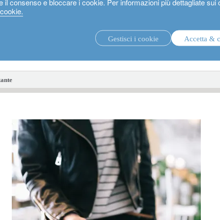
e il consenso e bloccare i cookie. Per informazioni più dettagliate sui
 cookie.
Gestisci i cookie
Accetta & 
strategie di investimento.
fon
tante