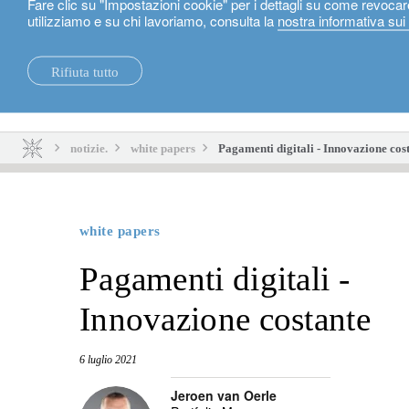
Fare clic su "Impostazioni cookie" per i dettagli su come revocar
utilizziamo e su chi lavoriamo, consulta la
nostra informativa sui
Italiano
Rifiuta tutto
notizie.
sostenibilità.
notizie.
white papers
Pagamenti digitali - Innovazione cos
white papers
Pagamenti digitali -
Innovazione costante
6 luglio 2021
Jeroen van Oerle