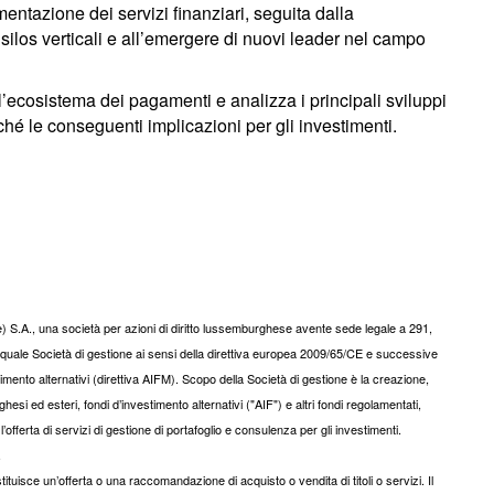
ntazione dei servizi finanziari, seguita dalla
i silos verticali e all’emergere di nuovi leader nel campo
ecosistema dei pagamenti e analizza i principali sviluppi
hé le conseguenti implicazioni per gli investimenti.
S.A., una società per azioni di diritto lussemburghese avente sede legale a 291,
uale Società di gestione ai sensi della direttiva europea 2009/65/CE e successive
imento alternativi (direttiva AIFM). Scopo della Società di gestione è la creazione,
 ed esteri, fondi d’investimento alternativi ("AIF") e altri fondi regolamentati,
’offerta di servizi di gestione di portafoglio e consulenza per gli investimenti.
.
isce un’offerta o una raccomandazione di acquisto o vendita di titoli o servizi. Il