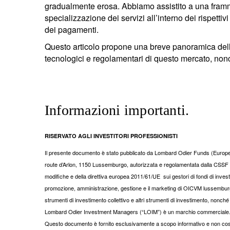
gradualmente erosa. Abbiamo assistito a una framme
specializzazione dei servizi all’interno dei rispettiv
dei pagamenti.
Questo articolo propone una breve panoramica dell’
tecnologici e regolamentari di questo mercato, nonc
Informazioni importanti.
RISERVATO AGLI INVESTITORI PROFESSIONISTI
Il presente documento è stato pubblicato da Lombard Odier Funds (Europe) 
route d’Arlon, 1150 Lussemburgo, autorizzata e regolamentata dalla CSSF q
modifiche e della direttiva europea 2011/61/UE sui gestori di fondi di invest
promozione, amministrazione, gestione e il marketing di OICVM lussemburghesi
strumenti di investimento collettivo e altri strumenti di investimento, nonché l
Lombard Odier Investment Managers (“LOIM”) è un marchio commerciale
Questo documento è fornito esclusivamente a scopo informativo e non costitu