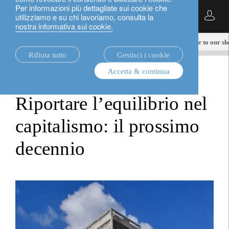
Per informazioni più dettagliate sui cookie che
Italiano
utilizziamo e su chi lavoriamo, consulta la
nostra informativa sui cookie.
notizie.
multi-asset
When will the recession come to our s
Rifiuta tutto
Gestisci i cookie
Accetta & continua
multi-asset
Riportare l’equilibrio nel
capitalismo: il prossimo
decennio