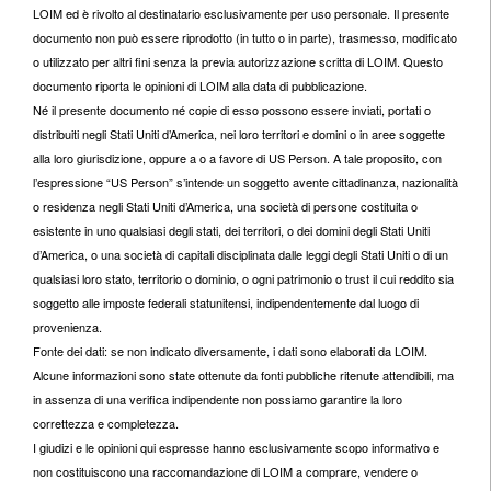
LOIM ed è rivolto al destinatario esclusivamente per uso personale. Il presente
documento non può essere riprodotto (in tutto o in parte), trasmesso, modificato
o utilizzato per altri fini senza la previa autorizzazione scritta di LOIM. Questo
documento riporta le opinioni di LOIM alla data di pubblicazione.
Né il presente documento né copie di esso possono essere inviati, portati o
distribuiti negli Stati Uniti d’America, nei loro territori e domini o in aree soggette
alla loro giurisdizione, oppure a o a favore di US Person. A tale proposito, con
l’espressione “US Person” s’intende un soggetto avente cittadinanza, nazionalità
o residenza negli Stati Uniti d’America, una società di persone costituita o
esistente in uno qualsiasi degli stati, dei territori, o dei domini degli Stati Uniti
d’America, o una società di capitali disciplinata dalle leggi degli Stati Uniti o di un
qualsiasi loro stato, territorio o dominio, o ogni patrimonio o trust il cui reddito sia
soggetto alle imposte federali statunitensi, indipendentemente dal luogo di
provenienza.
Fonte dei dati: se non indicato diversamente, i dati sono elaborati da LOIM.
Alcune informazioni sono state ottenute da fonti pubbliche ritenute attendibili, ma
in assenza di una verifica indipendente non possiamo garantire la loro
correttezza e completezza.
I giudizi e le opinioni qui espresse hanno esclusivamente scopo informativo e
non costituiscono una raccomandazione di LOIM a comprare, vendere o