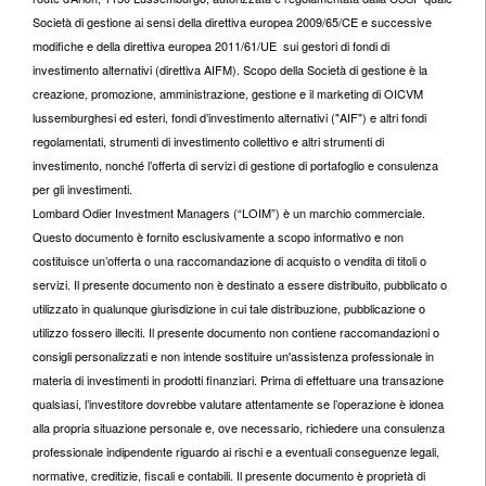
Società di gestione ai sensi della direttiva europea 2009/65/CE e successive
modifiche e della direttiva europea 2011/61/UE sui gestori di fondi di
investimento alternativi (direttiva AIFM). Scopo della Società di gestione è la
creazione, promozione, amministrazione, gestione e il marketing di OICVM
lussemburghesi ed esteri, fondi d’investimento alternativi ("AIF") e altri fondi
regolamentati, strumenti di investimento collettivo e altri strumenti di
investimento, nonché l’offerta di servizi di gestione di portafoglio e consulenza
per gli investimenti.
Lombard Odier Investment Managers (“LOIM”) è un marchio commerciale.
Questo documento è fornito esclusivamente a scopo informativo e non
costituisce un’offerta o una raccomandazione di acquisto o vendita di titoli o
servizi. Il presente documento non è destinato a essere distribuito, pubblicato o
utilizzato in qualunque giurisdizione in cui tale distribuzione, pubblicazione o
utilizzo fossero illeciti. Il presente documento non contiene raccomandazioni o
consigli personalizzati e non intende sostituire un'assistenza professionale in
materia di investimenti in prodotti finanziari. Prima di effettuare una transazione
qualsiasi, l’investitore dovrebbe valutare attentamente se l’operazione è idonea
alla propria situazione personale e, ove necessario, richiedere una consulenza
professionale indipendente riguardo ai rischi e a eventuali conseguenze legali,
normative, creditizie, fiscali e contabili. Il presente documento è proprietà di