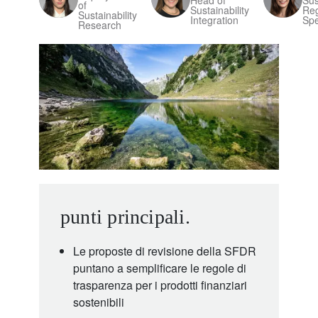
Head of
Sus
of
Sustainability
Reg
Sustainability
Integration
Spe
Research
punti principali.
Le proposte di revisione della SFDR
puntano a semplificare le regole di
trasparenza per i prodotti finanziari
sostenibili