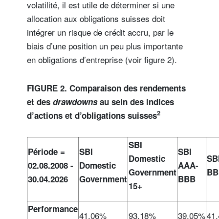
volatilité, il est utile de déterminer si une
allocation aux obligations suisses doit
intégrer un risque de crédit accru, par le
biais d’une position un peu plus importante
en obligations d’entreprise (voir figure 2).
FIGURE 2. Comparaison des rendements
et des
drawdowns
au sein des indices
2
d’actions et d’obligations suisses
SBI
Période =
SBI
SBI
Domestic
SB
02.08.2008 -
Domestic
AAA-
Government
BB
30.04.2026
Government
BBB
15+
Performance
41,06%
93,18%
39,05%
41