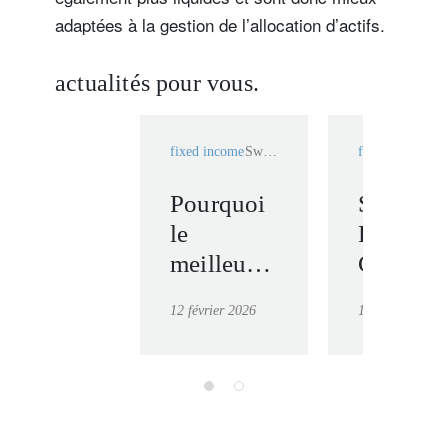
adaptées à la gestion de l’allocation d’actifs.
actualités pour vous.
fixed income
Swiss Franc bonds
fixed income
Pourquoi
Swiss
le
Franc
meilleur
Credit
portefeuille
Bond : 
12 février 2026
17 novembre 2
d’obligations
historiq
suisses
de
n’est pas
surperf
toujours
stable
le plus