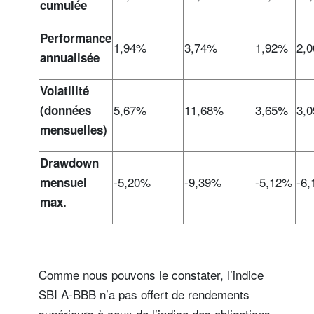
cumulée
Performance
1,94%
3,74%
1,92%
2,
annualisée
Volatilité
5,67%
11,68%
3,65%
3,
(données
mensuelles)
Drawdown
-5,20%
-9,39%
-5,12%
-6
mensuel
max.
Comme nous pouvons le constater, l’indice
SBI A-BBB n’a pas offert de rendements
supérieurs à ceux de l’indice des obligations