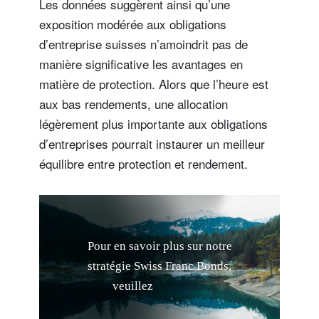
Les données suggèrent ainsi qu’une
exposition modérée aux obligations
d’entreprise suisses n’amoindrit pas de
manière significative les avantages en
matière de protection. Alors que l’heure est
aux bas rendements, une allocation
légèrement plus importante aux obligations
d’entreprises pourrait instaurer un meilleur
équilibre entre protection et rendement.
P
o
u
r
e
n
s
a
v
o
i
r
p
l
u
s
s
u
r
n
o
t
r
e
s
t
r
a
t
é
g
i
e
S
w
i
s
s
F
r
a
n
c
B
o
n
d
s
,
v
e
u
i
l
l
e
z
c
l
i
q
u
e
r
i
c
i