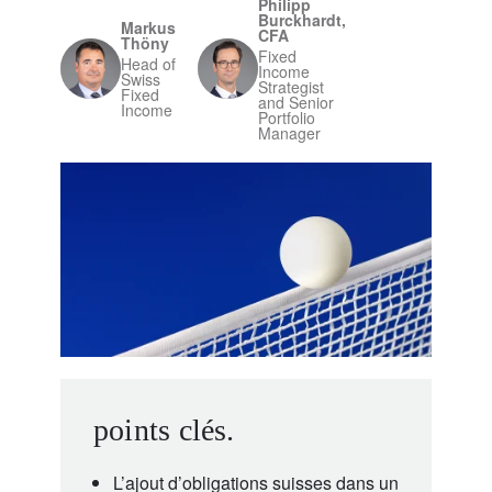
Philipp
Burckhardt,
Markus
CFA
Thöny
Fixed
Head of
Income
Swiss
Strategist
Fixed
and Senior
Income
Portfolio
Manager
points clés.
L’ajout d’obligations suisses dans un