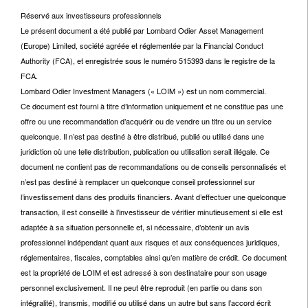
Réservé aux investisseurs professionnels
Le présent document a été publié par Lombard Odier Asset Management
(Europe) Limited, société agréée et réglementée par la Financial Conduct
Authority (FCA), et enregistrée sous le numéro 515393 dans le registre de la
FCA.
Lombard Odier Investment Managers (« LOIM ») est un nom commercial.
Ce document est fourni à titre d’information uniquement et ne constitue pas une
offre ou une recommandation d’acquérir ou de vendre un titre ou un service
quelconque. Il n’est pas destiné à être distribué, publié ou utilisé dans une
juridiction où une telle distribution, publication ou utilisation serait illégale. Ce
document ne contient pas de recommandations ou de conseils personnalisés et
n’est pas destiné à remplacer un quelconque conseil professionnel sur
l’investissement dans des produits financiers. Avant d’effectuer une quelconque
transaction, il est conseillé à l’investisseur de vérifier minutieusement si elle est
adaptée à sa situation personnelle et, si nécessaire, d’obtenir un avis
professionnel indépendant quant aux risques et aux conséquences juridiques,
réglementaires, fiscales, comptables ainsi qu’en matière de crédit. Ce document
est la propriété de LOIM et est adressé à son destinataire pour son usage
personnel exclusivement. Il ne peut être reproduit (en partie ou dans son
intégralité), transmis, modifié ou utilisé dans un autre but sans l’accord écrit