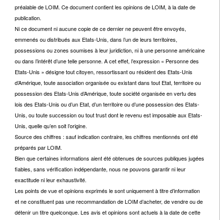
préalable de LOIM. Ce document contient les opinions de LOIM, à la date de
publication.
Ni ce document ni aucune copie de ce dernier ne peuvent être envoyés,
emmenés ou distribués aux Etats-Unis, dans l’un de leurs territoires,
possessions ou zones soumises à leur juridiction, ni à une personne américaine
ou dans l’intérêt d’une telle personne. A cet effet, l’expression « Personne des
Etats-Unis » désigne tout citoyen, ressortissant ou résident des Etats-Unis
d’Amérique, toute association organisée ou existant dans tout Etat, territoire ou
possession des Etats-Unis d’Amérique, toute société organisée en vertu des
lois des Etats-Unis ou d’un Etat, d’un territoire ou d’une possession des Etats-
Unis, ou toute succession ou tout trust dont le revenu est imposable aux Etats-
Unis, quelle qu’en soit l’origine.
Source des chiffres : sauf indication contraire, les chiffres mentionnés ont été
préparés par LOIM.
Bien que certaines informations aient été obtenues de sources publiques jugées
fiables, sans vérification indépendante, nous ne pouvons garantir ni leur
exactitude ni leur exhaustivité.
Les points de vue et opinions exprimés le sont uniquement à titre d’information
et ne constituent pas une recommandation de LOIM d’acheter, de vendre ou de
détenir un titre quelconque. Les avis et opinions sont actuels à la date de cette