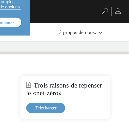
s amples
 de cookies.
ontinuer
nvestissement.
à propos de nous.
Trois raisons de repenser
le «net-zéro»
Télécharger