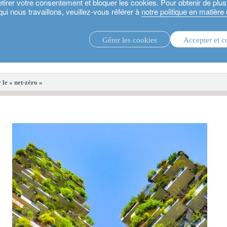
etirer votre consentement et bloquer les cookies. Pour obtenir de plu
qui nous travaillons, veuillez-vous référer à
notre politique en matière
Gérer les cookies
Accepter et c
stratégies d’investissement.
fonds d'i
 le « net-zéro »