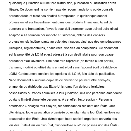
quelconque juridiction où une telle distribution, publication ou utilisation serait
illégale. Ce document ne contient pas de recommandations ou de conseils
personnalisés et n’est pas destiné à remplacer un quelconque conseil
professionnel sur l’investissement dans des produits financiers. Avant de
conclure une transaction, l’investisseur doit examiner avec soin si celle-ci est
adaptée à sa situation personnelle et, si besoin, obtenir des conseils
professionnels indépendants au sujet des risques, ainsi que des conséquences
juridiques, réglementaires, financières, fiscales ou comptables. Ce document
est la propriété de LOIM et est adressé à son destinataire pour son usage
personnel exclusivement. Il ne peut être reproduit (en totalité ou en partie),
transmis, modifié ou utilisé dans un autre but sans l’accord écrit préalable de
LOIM. Ce document contient les opinions de LOIM, à la date de publication.
Ni ce document ni aucune copie de ce dernier ne peuvent être envoyés,
emmenés ou distribués aux États-Unis, dans l’un de leurs territoires,
possessions ou zones soumises à leur juridiction, ni à une personne américaine
ou dans l’intérêt d’une telle personne. À cet effet, l’expression « Personne
américaine » désigne tout citoyen, ressortissant ou résident des États-Unis
d’Amérique, toute association organisée ou existant dans tout État, territoire ou
possession des États-Unis d’Amérique, toute société organisée en vertu des
lois des États-Unis ou d’un État, d’un territoire ou d’une possession des États-