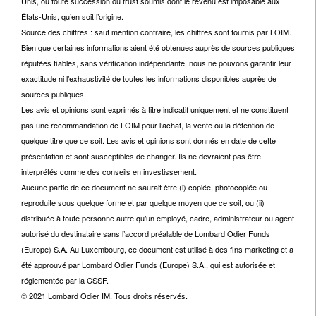
Unis, ou toute succession ou trust soumis dont le revenu est imposable aux
États-Unis, qu’en soit l’origine.
Source des chiffres : sauf mention contraire, les chiffres sont fournis par LOIM.
Bien que certaines informations aient été obtenues auprès de sources publiques
réputées fiables, sans vérification indépendante, nous ne pouvons garantir leur
exactitude ni l’exhaustivité de toutes les informations disponibles auprès de
sources publiques.
Les avis et opinions sont exprimés à titre indicatif uniquement et ne constituent
pas une recommandation de LOIM pour l’achat, la vente ou la détention de
quelque titre que ce soit. Les avis et opinions sont donnés en date de cette
présentation et sont susceptibles de changer. Ils ne devraient pas être
interprétés comme des conseils en investissement.
Aucune partie de ce document ne saurait être (i) copiée, photocopiée ou
reproduite sous quelque forme et par quelque moyen que ce soit, ou (ii)
distribuée à toute personne autre qu’un employé, cadre, administrateur ou agent
autorisé du destinataire sans l’accord préalable de Lombard Odier Funds
(Europe) S.A. Au Luxembourg, ce document est utilisé à des fins marketing et a
été approuvé par Lombard Odier Funds (Europe) S.A., qui est autorisée et
réglementée par la CSSF.
© 2021 Lombard Odier IM. Tous droits réservés.