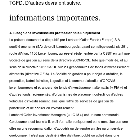
TCFD. D’autres devraient suivre.
informations importantes.
À l’usage des investisseurs professionnels uniquement
Le présent document a été publié par Lombard Odier Funds (Europe) S.A.,
société anonyme (SA) de droit luxembourgeois, ayant son siège social sis 291,
route d’Arlon, 1150 Luxembourg, agréée et réglementée par la CSSF en tant que
Société de gestion au sens de la directive 2009/65/CE, telle que modifiée, et au
sens de la directive 2011/61/UE sur les gestionnaires de fonds d’investissement
alternatifs (directive GFIA). La Société de gestion a pour objet la création, la
promotion, l’administration, la gestion et la commercialisation d’OPCVM
luxembourgeois et étrangers, de fonds d’investissement alternatifs (« FIA ») et
d’autres fonds réglementés, d’organismes de placement collectif ou d’autres
véhicules d’investissement, ainsi que l’offre de services de gestion de
portefeuille et de conseil en investissement.
Lombard Odier Investment Managers (« LOIM ») est un nom commercial.
Ce document est fourni à titre d’information uniquement et ne constitue pas une
offre ou une recommandation d’acquérir ou de vendre un titre ou un service
quelconque. Il n’est pas destiné à être distribué, publié ou utilisé dans une