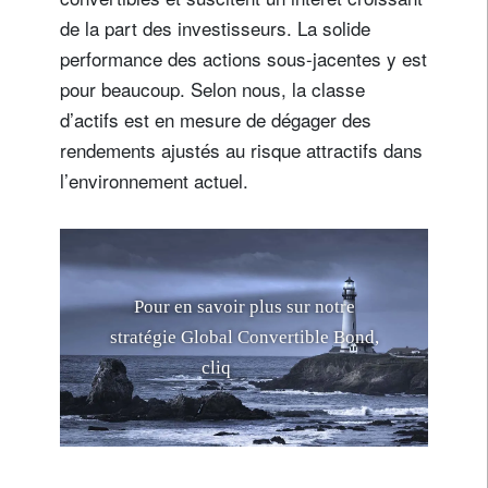
de la part des investisseurs. La solide
performance des actions sous-jacentes y est
pour beaucoup. Selon nous, la classe
d’actifs est en mesure de dégager des
rendements ajustés au risque attractifs dans
l’environnement actuel.
P
o
u
r
e
n
s
a
v
o
i
r
p
l
u
s
s
u
r
n
o
t
r
e
s
t
r
a
t
é
g
i
e
G
l
o
b
a
l
C
o
n
v
e
r
t
i
b
l
e
B
o
n
d
,
c
l
i
q
u
e
z
i
c
i
.