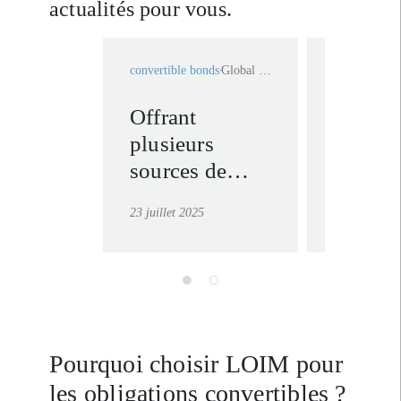
actualités pour vous.
convertible bonds
Global Convertible Bonds
convertible 
Offrant
S’expos
plusieurs
croissa
sources de
l’innov
performance,
grâce 
23 juillet 2025
11 août 2025
les obligations
obligat
convertibles
convert
conviennent
parfaitement
aux marchés
incertains
Pourquoi choisir LOIM pour
d’aujourd’hui
les obligations convertibles ?