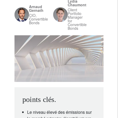
Lydia
Chaumont
Arnaud
Client
Gernath
Portfolio
CIO,
Manager
Convertible
for
Bonds
Convertible
Bonds
points clés.
Le niveau élevé des émissions sur